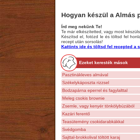
Hogyan készül a Almás 
Írd meg nekünk Te!
Te már elkészítetted, vagy most készülsz
Készítsd el, fotózd le és töltsd fel ho
recept után sorsolás!
Kattints ide és töltsd fel recepted 
Ezeket keresték mások
Pasztinákleves almával
Székelykáposzta rizzsel
Bodzapárna eperrel és fagylalttal
Meleg csokis brownie
Zsemle, vagy kenyér tönkölybúzából
Kazári ferentő
Teasütemény csokidarabkákkal
Svédgomba
Sajttal-brokkolival töltött karaj