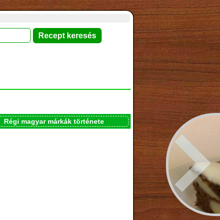
Régi magyar márkák története