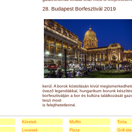
28. Budapest Borfesztivál 2019
kerül. A borok kóstolásán kívül megismerkedhet
övező legendákkal, hungarikum borunk készítésé
borfesztiválján a bor és kultúra találkozását ga
teszi most
is felejthetetlenné.
Köretek
Muffin
Torta
Levesek
Pizza
Grill ét