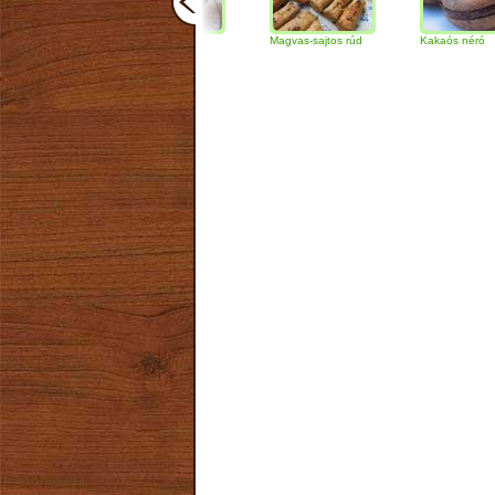
Csokoládés-diós
Magvas-sajtos rúd
Kakaós néró
szendvics