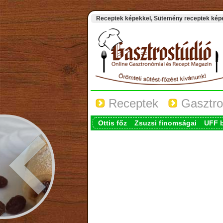
Receptek képekkel, Sütemény receptek képek
Receptek
Gasztro
Ottis főz
Zsuzsi finomságai
UFF 