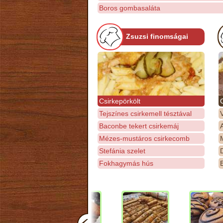
Boros gombasaláta
Zsuzsi finomságai
Csirkepörkölt
Tejszínes csirkemell tésztával
Baconbe tekert csirkemáj
Mézes-mustáros csirkecomb
M
Stefánia szelet
D
Fokhagymás hús
E