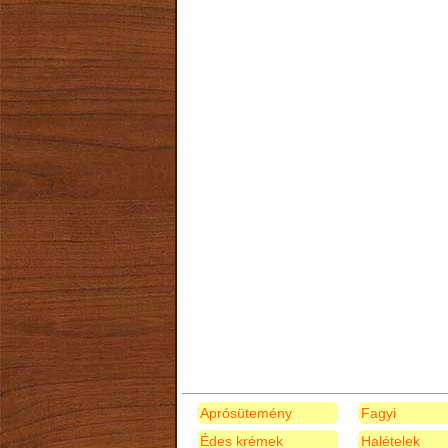
Aprósütemény
Fagyi
Édes krémek
Halételek