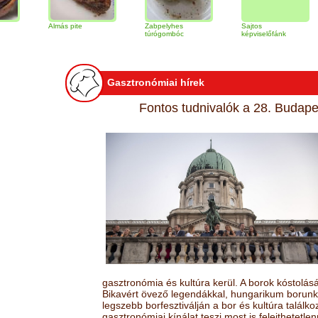
Almás pite
Zabpelyhes
Sajtos
Tiram
túrógombóc
képviselőfánk
Gasztronómiai hírek
Fontos tudnivalók a 28. Budapes
gasztronómia és kultúra kerül. A borok kóstolá
Bikavért övező legendákkal, hungarikum borunk 
legszebb borfesztiválján a bor és kultúra találk
gasztronómiai kínálat teszi most is felejthetetlen