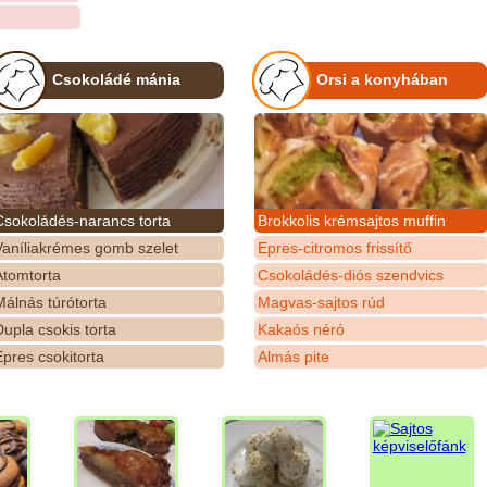
Csokoládé mánia
Orsi a konyhában
Csokoládés-narancs torta
Brokkolis krémsajtos muffin
Vaníliakrémes gomb szelet
Epres-citromos frissítő
Atomtorta
Csokoládés-diós szendvics
álnás túrótorta
Magvas-sajtos rúd
upla csokis torta
Kakaós néró
pres csokitorta
Almás pite