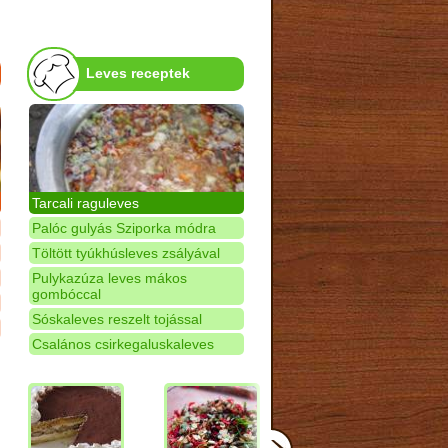
Leves receptek
Tarcali raguleves
Palóc gulyás Sziporka módra
Töltött tyúkhúsleves zsályával
Pulykazúza leves mákos
gombóccal
Sóskaleves reszelt tojással
Csalános csirkegaluskaleves