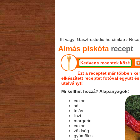
Itt vagy: Gasztrostudio.hu címlap › Rece
Almás piskóta
recept
Kedvenc receptek közé
Ezt a receptet már többen ker
elkészített receptet fotóval együtt é
utalványt!
Mi kellhet hozzá? Alapanyagok:
cukor
só
tojás
liszt
margarin
cukor
zöldség
gyümölcs