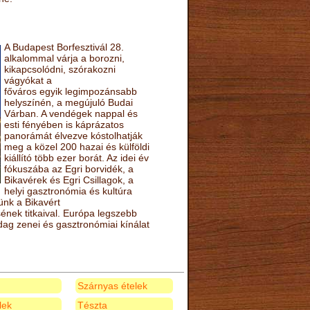
A Budapest Borfesztivál 28.
alkalommal várja a borozni,
kikapcsolódni, szórakozni
vágyókat a
főváros egyik legimpozánsabb
helyszínén, a megújuló Budai
Várban. A vendégek nappal és
esti fényében is káprázatos
panorámát élvezve kóstolhatják
meg a közel 200 hazai és külföldi
kiállító több ezer borát. Az idei év
fókuszába az Egri borvidék, a
Bikavérek és Egri Csillagok, a
helyi gasztronómia és kultúra
ünk a Bikavért
nek titkaival. Európa legszebb
zdag zenei és gasztronómiai kínálat
Szárnyas ételek
elek
Tészta