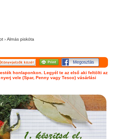
pt › Almás piskóta
esték honlaponkon. Legyél te az első aki feltölti az
s nyerj vele (Spar, Penny vagy Tesco) vásárlási