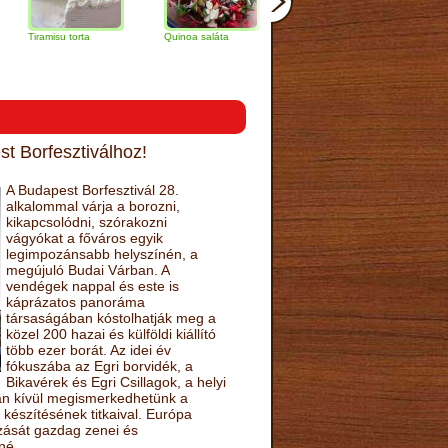
isu torta
Quinoa saláta
Mandulás kifli
Csokoládés-
narancs torta
t Borfesztiválhoz!
A Budapest Borfesztivál 28.
alkalommal várja a borozni,
kikapcsolódni, szórakozni
vágyókat a főváros egyik
legimpozánsabb helyszínén, a
megújuló Budai Várban. A
vendégek nappal és este is
káprázatos panoráma
társaságában kóstolhatják meg a
közel 200 hazai és külföldi kiállító
több ezer borát. Az idei év
fókuszába az Egri borvidék, a
Bikavérek és Egri Csillagok, a helyi
sán kívül megismerkedhetünk a
készítésének titkaival. Európa
ozását gazdag zenei és
né.