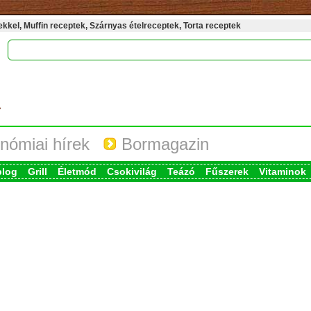
kel, Muffin receptek, Szárnyas ételreceptek, Torta receptek
nómiai hírek
Bormagazin
blog
Grill
Életmód
Csokivilág
Teázó
Fűszerek
Vitaminok