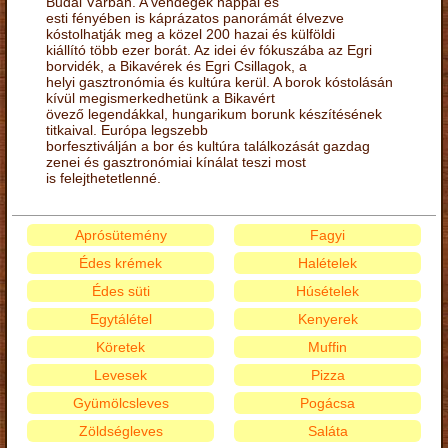
Budai Várban. A vendégek nappal és
esti fényében is káprázatos panorámát élvezve
kóstolhatják meg a közel 200 hazai és külföldi
kiállító több ezer borát. Az idei év fókuszába az Egri
borvidék, a Bikavérek és Egri Csillagok, a
helyi gasztronómia és kultúra kerül. A borok kóstolásán
kívül megismerkedhetünk a Bikavért
övező legendákkal, hungarikum borunk készítésének
titkaival. Európa legszebb
borfesztiválján a bor és kultúra találkozását gazdag
zenei és gasztronómiai kínálat teszi most
is felejthetetlenné.
Aprósütemény
Fagyi
Édes krémek
Halételek
Édes süti
Húsételek
Egytálétel
Kenyerek
Köretek
Muffin
Levesek
Pizza
Gyümölcsleves
Pogácsa
Zöldségleves
Saláta