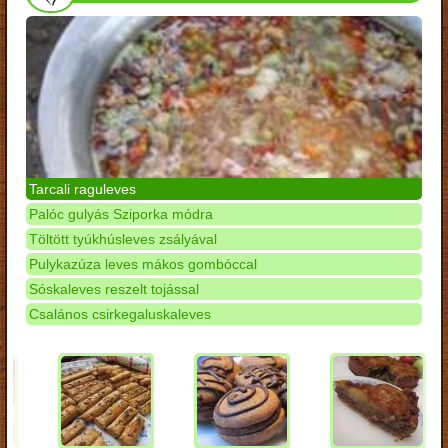
Tarcali raguleves
Palóc gulyás Sziporka módra
Töltött tyúkhúsleves zsályával
Pulykazúza leves mákos gombóccal
Sóskaleves reszelt tojással
Csalános csirkegaluskaleves