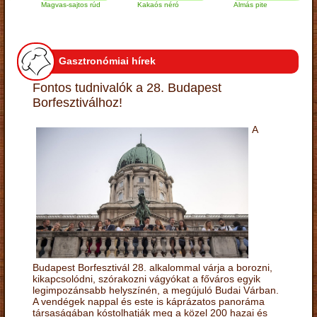
Magvas-sajtos rúd
Kakaós néró
Almás pite
Za
tú
Gasztronómiai hírek
Fontos tudnivalók a 28. Budapest
Borfesztiválhoz!
A
Budapest Borfesztivál 28. alkalommal várja a borozni,
kikapcsolódni, szórakozni vágyókat a főváros egyik
legimpozánsabb helyszínén, a megújuló Budai Várban.
A vendégek nappal és este is káprázatos panoráma
társaságában kóstolhatják meg a közel 200 hazai és