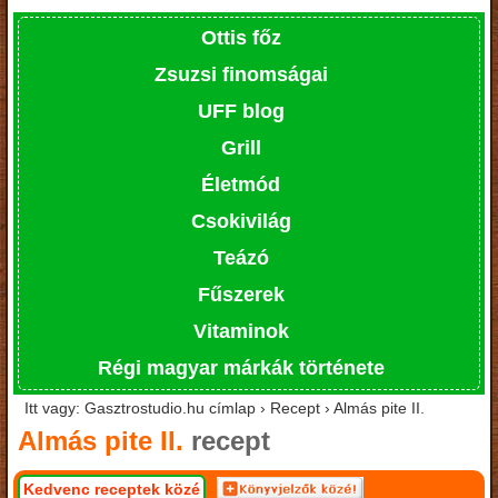
Ottis főz
Zsuzsi finomságai
UFF blog
Grill
Életmód
Csokivilág
Teázó
Fűszerek
Vitaminok
Régi magyar márkák története
Itt vagy: Gasztrostudio.hu címlap › Recept › Almás pite II.
Almás pite II.
recept
Kedvenc receptek közé