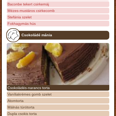
Baconbe tekert csirkemáj
Mézes-mustáros csirkecomb
Stefánia szelet
Fokhagymás hús
Csokoládé mánia
Csokoládés-narancs torta
Vaníliakrémes gomb szelet
Atomtorta
Málnás túrótorta
Dupla csokis torta