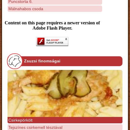
Puncstorta 6.
Málnahabos csoda
Content on this page requires a newer version of
Adobe Flash Player.
Zsuzsi finomságai
Csirkepörkölt
Tejszínes csirkemell tésztával