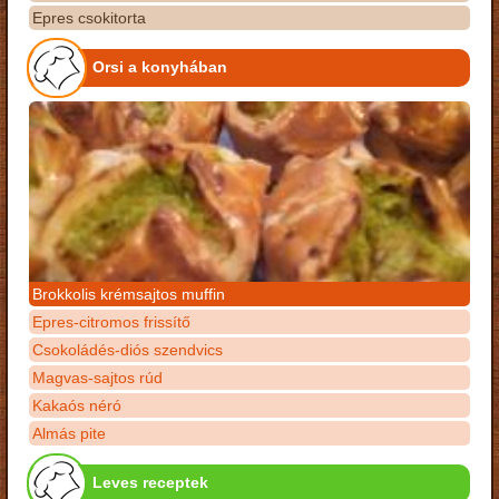
Epres csokitorta
Orsi a konyhában
Brokkolis krémsajtos muffin
Epres-citromos frissítő
Csokoládés-diós szendvics
Magvas-sajtos rúd
Kakaós néró
Almás pite
Leves receptek