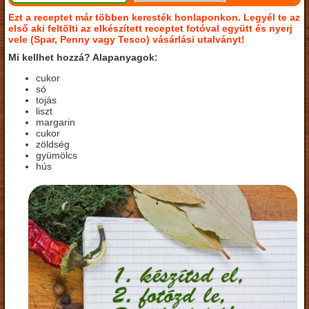
Ezt a receptet már többen keresték honlaponkon. Legyél te az
első aki feltölti az elkészített receptet fotóval együtt és nyerj
vele (Spar, Penny vagy Tesco) vásárlási utalványt!
Mi kellhet hozzá? Alapanyagok:
cukor
só
tojás
liszt
margarin
cukor
zöldség
gyümölcs
hús