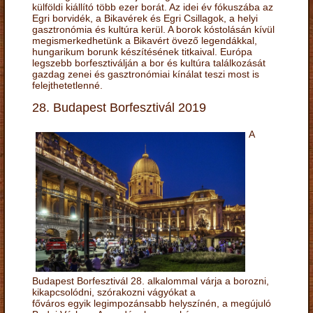
külföldi kiállító több ezer borát. Az idei év fókuszába az
Egri borvidék, a Bikavérek és Egri Csillagok, a helyi
gasztronómia és kultúra kerül. A borok kóstolásán kívül
megismerkedhetünk a Bikavért övező legendákkal,
hungarikum borunk készítésének titkaival. Európa
legszebb borfesztiválján a bor és kultúra találkozását
gazdag zenei és gasztronómiai kínálat teszi most is
felejthetetlenné.
28. Budapest Borfesztivál 2019
A
Budapest Borfesztivál 28. alkalommal várja a borozni,
kikapcsolódni, szórakozni vágyókat a
főváros egyik legimpozánsabb helyszínén, a megújuló