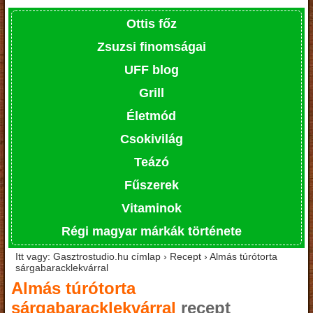
Ottis főz
Zsuzsi finomságai
UFF blog
Grill
Életmód
Csokivilág
Teázó
Fűszerek
Vitaminok
Régi magyar márkák története
Itt vagy: Gasztrostudio.hu címlap › Recept › Almás túrótorta
sárgabaracklekvárral
Almás túrótorta
sárgabaracklekvárral
recept