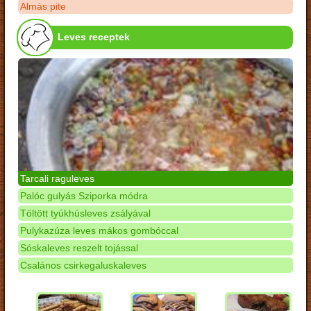
Almás pite
Leves receptek
Tarcali raguleves
Palóc gulyás Sziporka módra
Töltött tyúkhúsleves zsályával
Pulykazúza leves mákos gombóccal
Sóskaleves reszelt tojással
Csalános csirkegaluskaleves