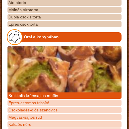
Atomtorta
Málnás túrótorta
Dupla csokis torta
Epres csokitorta
Orsi a konyhában
Brokkolis krémsajtos muffin
Epres-citromos frissítő
Csokoládés-diós szendvics
Magvas-sajtos rúd
Kakaós néró