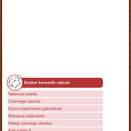
Ezeket keresték mások
Valenciai paella
Csemege uborka
Gyors kaporleves galuskával
Bolognai palacsinta
Hideg csemege uborka
Kati szelet II.