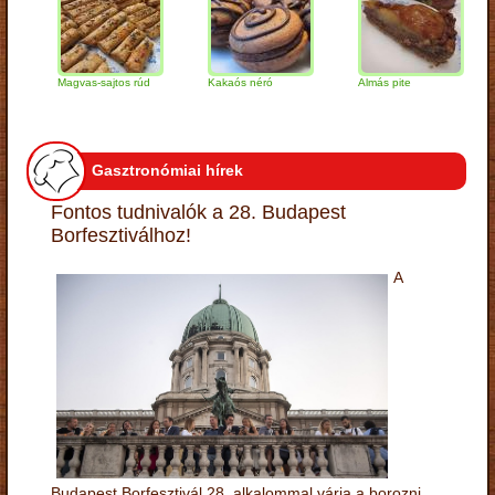
Magvas-sajtos rúd
Kakaós néró
Almás pite
Za
tú
Gasztronómiai hírek
Fontos tudnivalók a 28. Budapest
Borfesztiválhoz!
A
Budapest Borfesztivál 28. alkalommal várja a borozni,