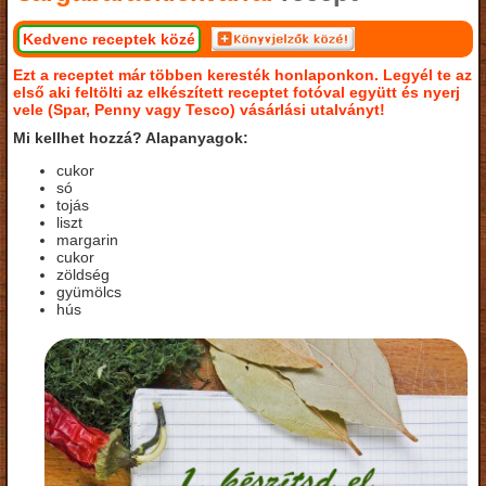
Kedvenc receptek közé
Ezt a receptet már többen keresték honlaponkon. Legyél te az
első aki feltölti az elkészített receptet fotóval együtt és nyerj
vele (Spar, Penny vagy Tesco) vásárlási utalványt!
Mi kellhet hozzá? Alapanyagok:
cukor
só
tojás
liszt
margarin
cukor
zöldség
gyümölcs
hús