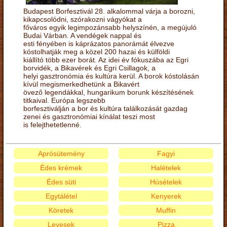
Budapest Borfesztivál 28. alkalommal várja a borozni,
kikapcsolódni, szórakozni vágyókat a
főváros egyik legimpozánsabb helyszínén, a megújuló
Budai Várban. A vendégek nappal és
esti fényében is káprázatos panorámát élvezve
kóstolhatják meg a közel 200 hazai és külföldi
kiállító több ezer borát. Az idei év fókuszába az Egri
borvidék, a Bikavérek és Egri Csillagok, a
helyi gasztronómia és kultúra kerül. A borok kóstolásán
kívül megismerkedhetünk a Bikavért
övező legendákkal, hungarikum borunk készítésének
titkaival. Európa legszebb
borfesztiválján a bor és kultúra találkozását gazdag
zenei és gasztronómiai kínálat teszi most
is felejthetetlenné.
Aprósütemény
Fagyi
Édes krémek
Halételek
Édes süti
Húsételek
Egytálétel
Kenyerek
Köretek
Muffin
Levesek
Pizza