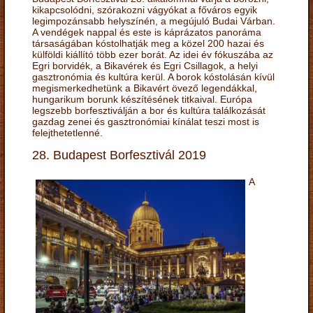
kikapcsolódni, szórakozni vágyókat a főváros egyik
legimpozánsabb helyszínén, a megújuló Budai Várban.
A vendégek nappal és este is káprázatos panoráma
társaságában kóstolhatják meg a közel 200 hazai és
külföldi kiállító több ezer borát. Az idei év fókuszába az
Egri borvidék, a Bikavérek és Egri Csillagok, a helyi
gasztronómia és kultúra kerül. A borok kóstolásán kívül
megismerkedhetünk a Bikavért övező legendákkal,
hungarikum borunk készítésének titkaival. Európa
legszebb borfesztiválján a bor és kultúra találkozását
gazdag zenei és gasztronómiai kínálat teszi most is
felejthetetlenné.
28. Budapest Borfesztivál 2019
A