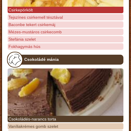
Csirkepörkölt
Tejszínes csirkemell tésztával
Baconbe tekert csirkemáj
Mézes-mustáros csirkecomb
Stefánia szelet
Fokhagymás hús
Csokoládé mánia
Csokoládés-narancs torta
Vaníliakrémes gomb szelet