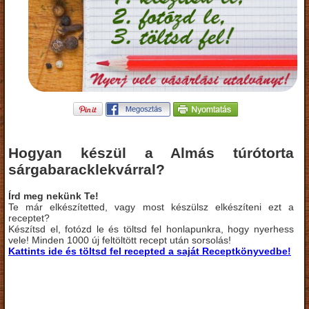
Hogyan készül a Almás túrótorta
sárgabaracklekvárral?
Írd meg nekünk Te!
Te már elkészítetted, vagy most készülsz elkészíteni ezt a
receptet?
Készítsd el, fotózd le és töltsd fel honlapunkra, hogy nyerhess
vele! Minden 1000 új feltöltött recept után sorsolás!
Kattints ide és töltsd fel recepted a saját Receptkönyvedbe!