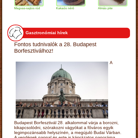
Magvas-sajtos rúd
Kakaós néró
Almás pite
Zabp
túró
Gasztronómiai hírek
Fontos tudnivalók a 28. Budapest
Borfesztiválhoz!
A
Budapest Borfesztivál 28. alkalommal várja a borozni,
kikapcsolódni, szórakozni vágyókat a főváros egyik
legimpozánsabb helyszínén, a megújuló Budai Várban.
A vendégek nappal és este is káprázatos panoráma