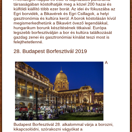
társaságában kóstolhatják meg a közel 200 hazai és
külföldi kiállító több ezer borát. Az idei év fókuszába az
Egri borvidék, a Bikavérek és Egri Csillagok, a helyi
gasztronómia és kultúra kerül. A borok kóstolásán kívül
megismerkedhetünk a Bikavért övező legendákkal,
hungarikum borunk készítésének titkaival. Európa
legszebb borfesztiválján a bor és kultúra találkozását
gazdag zenei és gasztronómiai kínálat teszi most is
felejthetetlenné.
28. Budapest Borfesztivál 2019
A
Budapest Borfesztivál 28. alkalommal várja a borozni,
kikapcsolódni, szórakozni vágyókat a