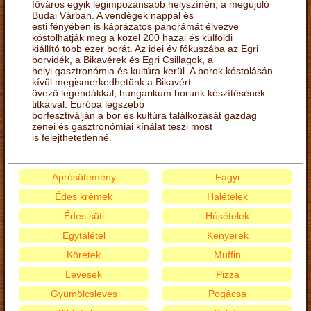
főváros egyik legimpozánsabb helyszínén, a megújuló
Budai Várban. A vendégek nappal és
esti fényében is káprázatos panorámát élvezve
kóstolhatják meg a közel 200 hazai és külföldi
kiállító több ezer borát. Az idei év fókuszába az Egri
borvidék, a Bikavérek és Egri Csillagok, a
helyi gasztronómia és kultúra kerül. A borok kóstolásán
kívül megismerkedhetünk a Bikavért
övező legendákkal, hungarikum borunk készítésének
titkaival. Európa legszebb
borfesztiválján a bor és kultúra találkozását gazdag
zenei és gasztronómiai kínálat teszi most
is felejthetetlenné.
Aprósütemény
Fagyi
Édes krémek
Halételek
Édes süti
Húsételek
Egytálétel
Kenyerek
Köretek
Muffin
Levesek
Pizza
Gyümölcsleves
Pogácsa