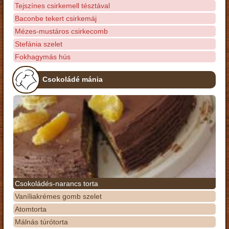
Tejszínes csirkemell tésztával
Baconbe tekert csirkemáj
Mézes-mustáros csirkecomb
Stefánia szelet
Fokhagymás hús
Csokoládé mánia
Csokoládés-narancs torta
Vaníliakrémes gomb szelet
Atomtorta
Málnás túrótorta