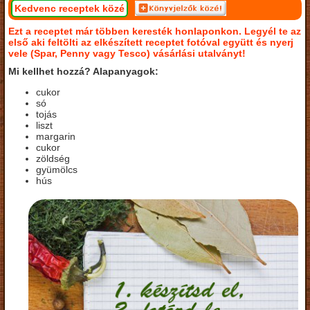
Kedvenc receptek közé
Ezt a receptet már többen keresték honlaponkon. Legyél te az
első aki feltölti az elkészített receptet fotóval együtt és nyerj
vele (Spar, Penny vagy Tesco) vásárlási utalványt!
Mi kellhet hozzá? Alapanyagok:
cukor
só
tojás
liszt
margarin
cukor
zöldség
gyümölcs
hús