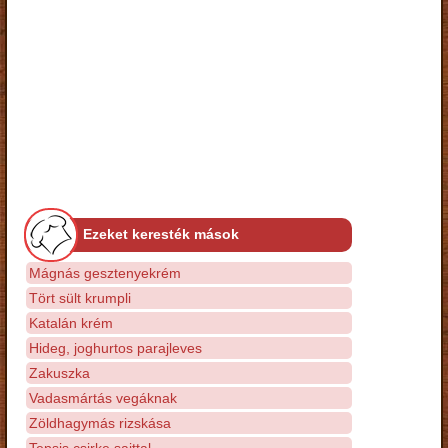
Ezeket keresték mások
Mágnás gesztenyekrém
Tört sült krumpli
Katalán krém
Hideg, joghurtos parajleves
Zakuszka
Vadasmártás vegáknak
Zöldhagymás rizskása
Tepsis csirke sajttal