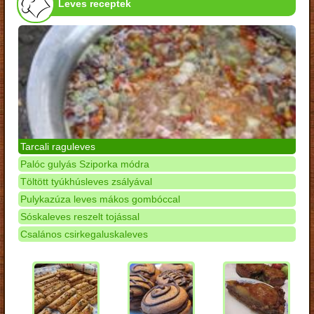
Leves receptek
Tarcali raguleves
Palóc gulyás Sziporka módra
Töltött tyúkhúsleves zsályával
Pulykazúza leves mákos gombóccal
Sóskaleves reszelt tojással
Csalános csirkegaluskaleves