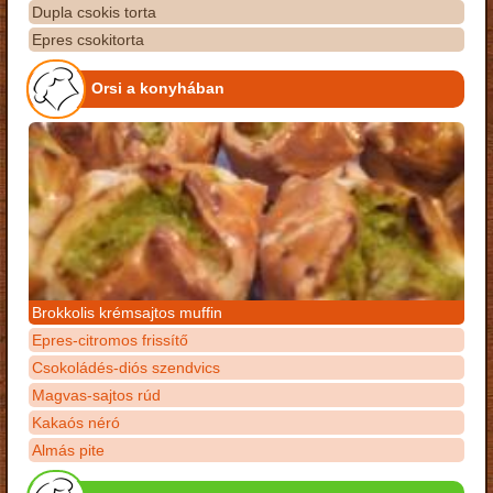
Dupla csokis torta
Epres csokitorta
Orsi a konyhában
Brokkolis krémsajtos muffin
Epres-citromos frissítő
Csokoládés-diós szendvics
Magvas-sajtos rúd
Kakaós néró
Almás pite