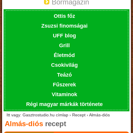
Bormagazin
Ottis főz
Zsuzsi finomságai
UFF blog
Grill
Életmód
Csokivilág
Teázó
Fűszerek
Vitaminok
Régi magyar márkák története
Itt vagy: Gasztrostudio.hu címlap › Recept › Almás-diós
Almás-diós
recept