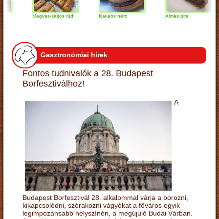
Magvas-sajtos rúd
Kakaós néró
Almás pite
Gasztronómiai hírek
Fontos tudnivalók a 28. Budapest
Borfesztiválhoz!
A
Budapest Borfesztivál 28. alkalommal várja a borozni,
kikapcsolódni, szórakozni vágyókat a főváros egyik
legimpozánsabb helyszínén, a megújuló Budai Várban.