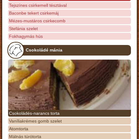
Tejszínes csirkemell tésztával
Baconbe tekert csirkemáj
Mézes-mustáros csirkecomb
Stefánia szelet
Fokhagymás hús
Csokoládé mánia
Csokoládés-narancs torta
Vaníliakrémes gomb szelet
Atomtorta
Málnás túrótorta