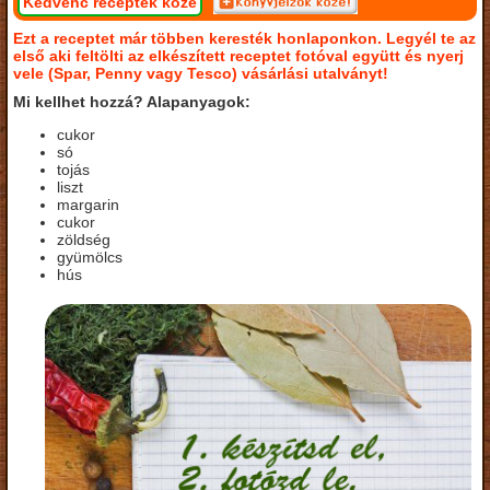
Kedvenc receptek közé
Ezt a receptet már többen keresték honlaponkon. Legyél te az
első aki feltölti az elkészített receptet fotóval együtt és nyerj
vele (Spar, Penny vagy Tesco) vásárlási utalványt!
Mi kellhet hozzá? Alapanyagok:
cukor
só
tojás
liszt
margarin
cukor
zöldség
gyümölcs
hús