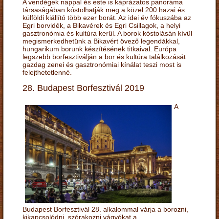
A vendégek nappal és este is káprázatos panoráma
társaságában kóstolhatják meg a közel 200 hazai és
külföldi kiállító több ezer borát. Az idei év fókuszába az
Egri borvidék, a Bikavérek és Egri Csillagok, a helyi
gasztronómia és kultúra kerül. A borok kóstolásán kívül
megismerkedhetünk a Bikavért övező legendákkal,
hungarikum borunk készítésének titkaival. Európa
legszebb borfesztiválján a bor és kultúra találkozását
gazdag zenei és gasztronómiai kínálat teszi most is
felejthetetlenné.
28. Budapest Borfesztivál 2019
A
Budapest Borfesztivál 28. alkalommal várja a borozni,
kikapcsolódni, szórakozni vágyókat a