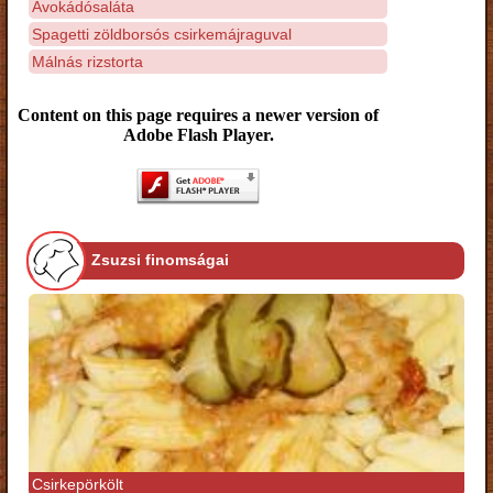
Avokádósaláta
Spagetti zöldborsós csirkemájraguval
Málnás rizstorta
Content on this page requires a newer version of
Adobe Flash Player.
Zsuzsi finomságai
Csirkepörkölt