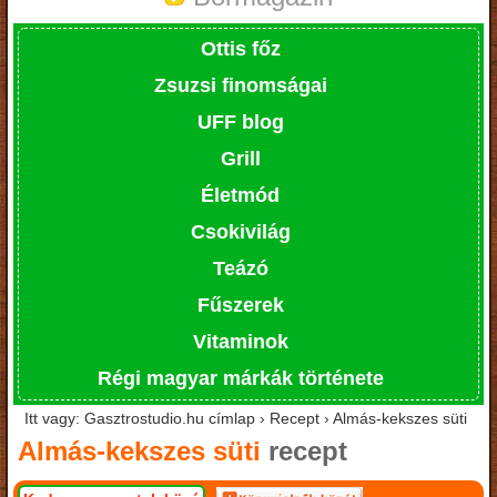
Ottis főz
Zsuzsi finomságai
UFF blog
Grill
Életmód
Csokivilág
Teázó
Fűszerek
Vitaminok
Régi magyar márkák története
Itt vagy: Gasztrostudio.hu címlap › Recept › Almás-kekszes süti
Almás-kekszes süti
recept