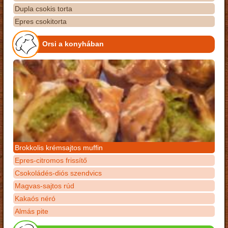
Dupla csokis torta
Epres csokitorta
Orsi a konyhában
Brokkolis krémsajtos muffin
Epres-citromos frissítő
Csokoládés-diós szendvics
Magvas-sajtos rúd
Kakaós néró
Almás pite