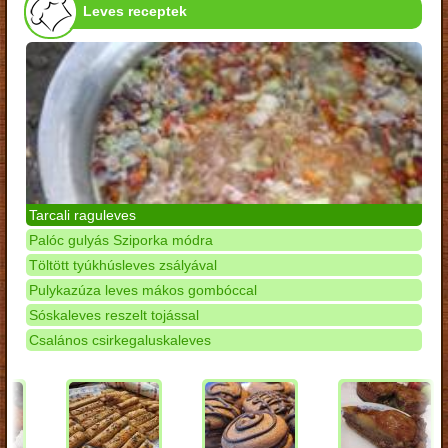
Leves receptek
Tarcali raguleves
Palóc gulyás Sziporka módra
Töltött tyúkhúsleves zsályával
Pulykazúza leves mákos gombóccal
Sóskaleves reszelt tojással
Csalános csirkegaluskaleves