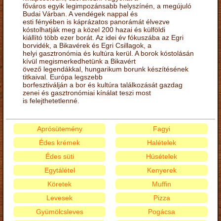
főváros egyik legimpozánsabb helyszínén, a megújuló
Budai Várban. A vendégek nappal és
esti fényében is káprázatos panorámát élvezve
kóstolhatják meg a közel 200 hazai és külföldi
kiállító több ezer borát. Az idei év fókuszába az Egri
borvidék, a Bikavérek és Egri Csillagok, a
helyi gasztronómia és kultúra kerül. A borok kóstolásán
kívül megismerkedhetünk a Bikavért
övező legendákkal, hungarikum borunk készítésének
titkaival. Európa legszebb
borfesztiválján a bor és kultúra találkozását gazdag
zenei és gasztronómiai kínálat teszi most
is felejthetetlenné.
Aprósütemény
Fagyi
Édes krémek
Halételek
Édes süti
Húsételek
Egytálétel
Kenyerek
Köretek
Muffin
Levesek
Pizza
Gyümölcsleves
Pogácsa