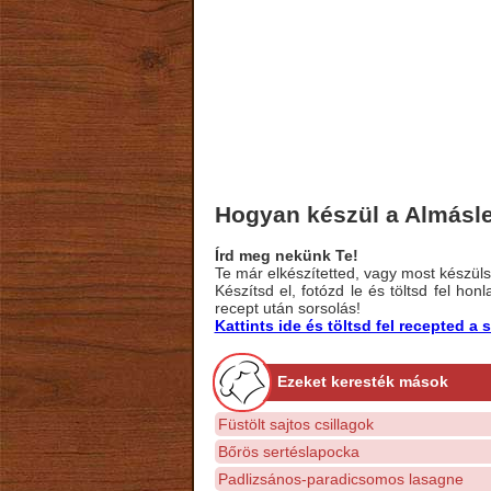
Hogyan készül a Almásl
Írd meg nekünk Te!
Te már elkészítetted, vagy most készülsz
Készítsd el, fotózd le és töltsd fel ho
recept után sorsolás!
Kattints ide és töltsd fel recepted 
Ezeket keresték mások
Füstölt sajtos csillagok
Bőrös sertéslapocka
Padlizsános-paradicsomos lasagne