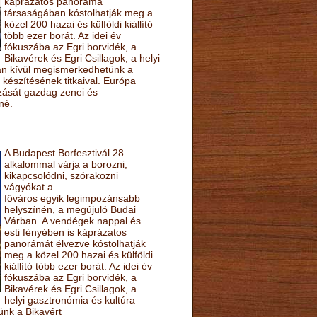
káprázatos panoráma
társaságában kóstolhatják meg a
közel 200 hazai és külföldi kiállító
több ezer borát. Az idei év
fókuszába az Egri borvidék, a
Bikavérek és Egri Csillagok, a helyi
sán kívül megismerkedhetünk a
készítésének titkaival. Európa
ozását gazdag zenei és
né.
A Budapest Borfesztivál 28.
alkalommal várja a borozni,
kikapcsolódni, szórakozni
vágyókat a
főváros egyik legimpozánsabb
helyszínén, a megújuló Budai
Várban. A vendégek nappal és
esti fényében is káprázatos
panorámát élvezve kóstolhatják
meg a közel 200 hazai és külföldi
kiállító több ezer borát. Az idei év
fókuszába az Egri borvidék, a
Bikavérek és Egri Csillagok, a
helyi gasztronómia és kultúra
ünk a Bikavért