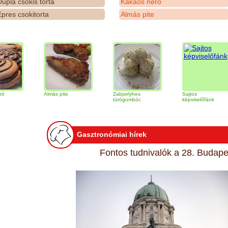
upla csokis torta
Kakaós néró
pres csokitorta
Almás pite
Almás pite
Zabpelyhes
Sajtos
túrógombóc
képviselőfánk
Gasztronómiai hírek
Fontos tudnivalók a 28. Budapes