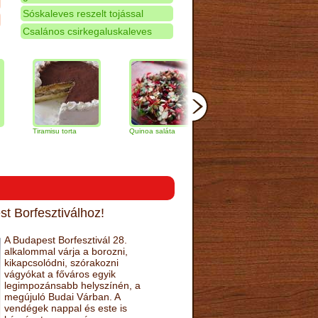
Sóskaleves reszelt tojással
Csalános csirkegaluskaleves
Tiramisu torta
Quinoa saláta
Mandulás kifli
Csokolá
narancs 
t Borfesztiválhoz!
A Budapest Borfesztivál 28.
alkalommal várja a borozni,
kikapcsolódni, szórakozni
vágyókat a főváros egyik
legimpozánsabb helyszínén, a
megújuló Budai Várban. A
vendégek nappal és este is