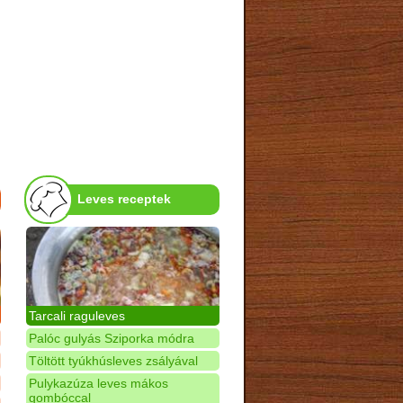
Leves receptek
Tarcali raguleves
Palóc gulyás Sziporka módra
Töltött tyúkhúsleves zsályával
Pulykazúza leves mákos
gombóccal