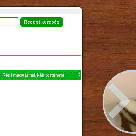
Régi magyar márkák története