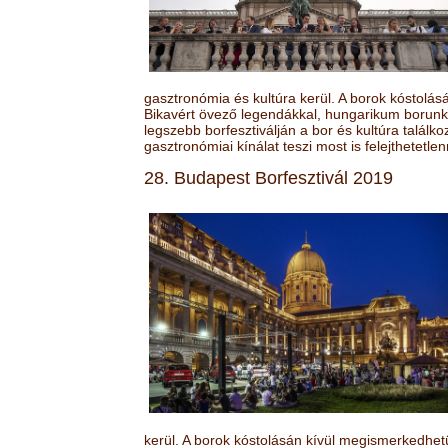
gasztronómia és kultúra kerül. A borok kóstolá
Bikavért övező legendákkal, hungarikum borunk 
legszebb borfesztiválján a bor és kultúra találk
gasztronómiai kínálat teszi most is felejthetetlen
28. Budapest Borfesztivál 2019
kerül. A borok kóstolásán kívül megismerkedhet