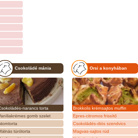
Csokoládé mánia
Orsi a konyhában
Csokoládés-narancs torta
Brokkolis krémsajtos muffin
Vaníliakrémes gomb szelet
Epres-citromos frissítő
Atomtorta
Csokoládés-diós szendvics
álnás túrótorta
Magvas-sajtos rúd