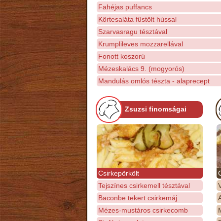
Fahéjas puffancs
Körtesaláta füstölt hússal
Szarvasragu tésztával
Krumplileves mozzarellával
Fonott koszorú
Mézeskalács 9. (mogyorós)
Mandulás omlós tészta - alaprecept
Zsuzsi finomságai
Csirkepörkölt
Tejszínes csirkemell tésztával
Baconbe tekert csirkemáj
Mézes-mustáros csirkecomb
M