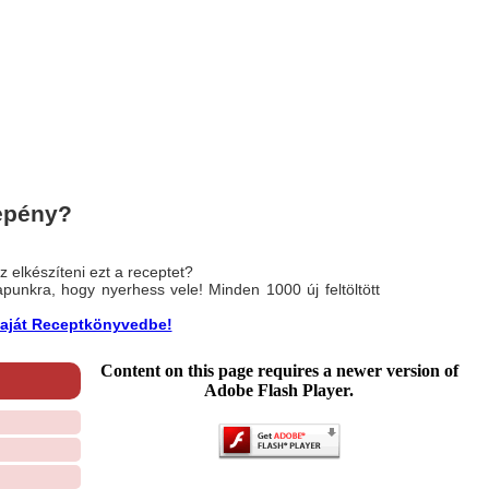
epény?
 elkészíteni ezt a receptet?
nlapunkra, hogy nyerhess vele! Minden 1000 új feltöltött
a saját Receptkönyvedbe!
Content on this page requires a newer version of
Adobe Flash Player.