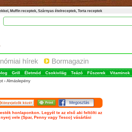
kel, Muffin receptek, Szárnyas ételreceptek, Torta receptek
nómiai hírek
Bormagazin
blog
Grill
Életmód
Csokivilág
Teázó
Fűszerek
Vitaminok
pt › Almáslepény
esték honlaponkon. Legyél te az első aki feltölti az
s nyerj vele (Spar, Penny vagy Tesco) vásárlási