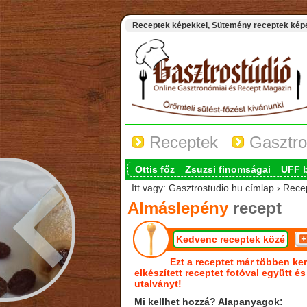
Receptek képekkel, Sütemény receptek képek
Receptek
Gasztro
Ottis főz
Zsuzsi finomságai
UFF 
Itt vagy: Gasztrostudio.hu címlap › Rece
Almáslepény
recept
Kedvenc receptek közé
Ezt a receptet már többen ker
elkészített receptet fotóval együtt é
utalványt!
Mi kellhet hozzá? Alapanyagok: