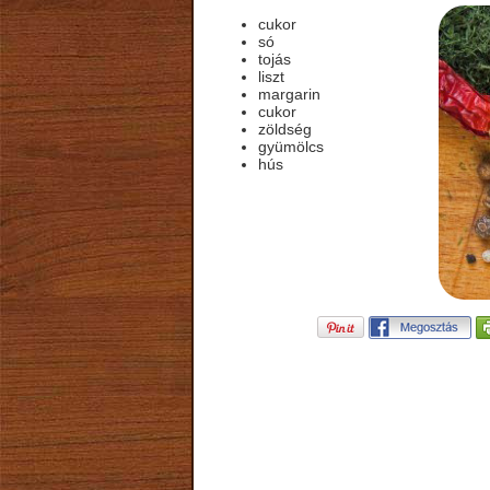
cukor
só
tojás
liszt
margarin
cukor
zöldség
gyümölcs
hús