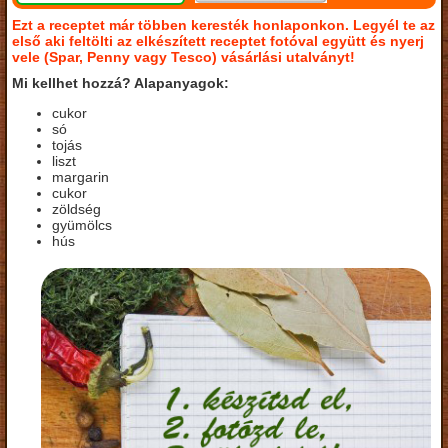
Ezt a receptet már többen keresték honlaponkon. Legyél te az
első aki feltölti az elkészített receptet fotóval együtt és nyerj
vele (Spar, Penny vagy Tesco) vásárlási utalványt!
Mi kellhet hozzá? Alapanyagok:
cukor
só
tojás
liszt
margarin
cukor
zöldség
gyümölcs
hús