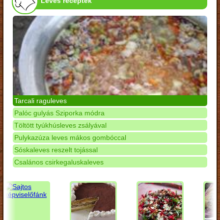
Leves receptek
Tarcali raguleves
Palóc gulyás Sziporka módra
Töltött tyúkhúsleves zsályával
Pulykazúza leves mákos gombóccal
Sóskaleves reszelt tojással
Csalános csirkegaluskaleves