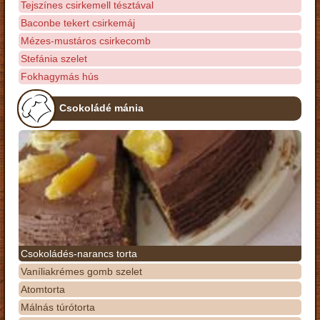
Tejszínes csirkemell tésztával
Baconbe tekert csirkemáj
Mézes-mustáros csirkecomb
Stefánia szelet
Fokhagymás hús
Csokoládé mánia
Csokoládés-narancs torta
Vaníliakrémes gomb szelet
Atomtorta
Málnás túrótorta