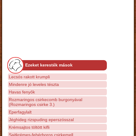
Ezeket keresték mások
Lecsós rakott krumpli
Mindenre jó leveles tészta
Havas fenyők
Rozmaringos csirkecomb burgonyával
(Rozmaringos csirke 3.)
Eperfagylalt
Jéghideg rizspuding eperszósszal
Krémsajtos töltött kifli
Sajtkrémes-fehérboros csirkemell