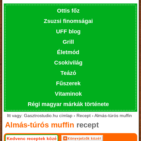
Ottis főz
Zsuzsi finomságai
UFF blog
Grill
Életmód
Csokivilág
Teázó
Fűszerek
Vitaminok
Régi magyar márkák története
Itt vagy: Gasztrostudio.hu címlap › Recept › Almás-túrós muffin
Almás-túrós muffin
recept
Kedvenc receptek közé