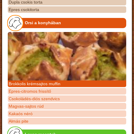
Dupla csokis torta
Epres csokitorta
Orsi a konyhában
Brokkolis krémsajtos muffin
Epres-citromos frissítő
Csokoládés-diós szendvics
Magvas-sajtos rúd
Kakaós néró
Almás pite