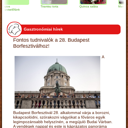
os
Tiramisu torta
Quinoa saláta
Mandulás kifli
iselőfánk
Gasztronómiai hírek
Fontos tudnivalók a 28. Budapest
Borfesztiválhoz!
A
Budapest Borfesztivál 28. alkalommal várja a borozni,
kikapcsolódni, szórakozni vágyókat a főváros egyik
legimpozánsabb helyszínén, a megújuló Budai Várban.
A vendégek nappal és este is káprázatos panoráma