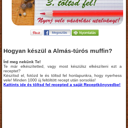
Hogyan készül a Almás-túrós muffin?
Írd meg nekünk Te!
Te már elkészítetted, vagy most készülsz elkészíteni ezt a
receptet?
Készítsd el, fotózd le és töltsd fel honlapunkra, hogy nyerhess
vele! Minden 1000 új feltöltött recept után sorsolás!
Kattints ide és töltsd fel recepted a saját Receptkönyvedbe!