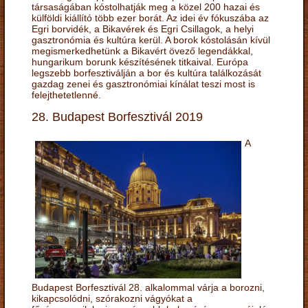
társaságában kóstolhatják meg a közel 200 hazai és
külföldi kiállító több ezer borát. Az idei év fókuszába az
Egri borvidék, a Bikavérek és Egri Csillagok, a helyi
gasztronómia és kultúra kerül. A borok kóstolásán kívül
megismerkedhetünk a Bikavért övező legendákkal,
hungarikum borunk készítésének titkaival. Európa
legszebb borfesztiválján a bor és kultúra találkozását
gazdag zenei és gasztronómiai kínálat teszi most is
felejthetetlenné.
28. Budapest Borfesztivál 2019
A
Budapest Borfesztivál 28. alkalommal várja a borozni,
kikapcsolódni, szórakozni vágyókat a