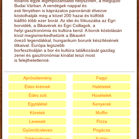
főváros egyik legimpozánsabb helyszínén, a megújuló
Budai Várban. A vendégek nappal és
esti fényében is káprázatos panorámát élvezve
kóstolhatják meg a közel 200 hazai és külföldi
kiállító több ezer borát. Az idei év fókuszába az Egri
borvidék, a Bikavérek és Egri Csillagok, a
helyi gasztronómia és kultúra kerül. A borok kóstolásán
kívül megismerkedhetünk a Bikavért
övező legendákkal, hungarikum borunk készítésének
titkaival. Európa legszebb
borfesztiválján a bor és kultúra találkozását gazdag
zenei és gasztronómiai kínálat teszi most
is felejthetetlenné.
Aprósütemény
Fagyi
Édes krémek
Halételek
Édes süti
Húsételek
Egytálétel
Kenyerek
Köretek
Muffin
Levesek
Pizza
Gyümölcsleves
Pogácsa
Zöldségleves
Saláta