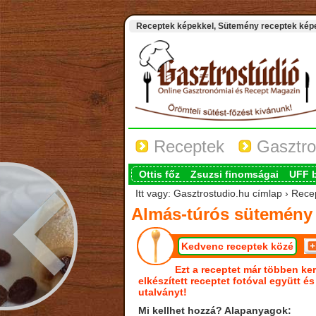
Receptek képekkel, Sütemény receptek képek
Receptek
Gasztro
Ottis főz
Zsuzsi finomságai
UFF 
Itt vagy: Gasztrostudio.hu címlap › Rec
Almás-túrós sütemény
Kedvenc receptek közé
Ezt a receptet már többen ker
elkészített receptet fotóval együtt é
utalványt!
Mi kellhet hozzá? Alapanyagok: