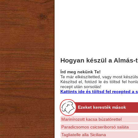
Hogyan készül a Almás-
Írd meg nekünk Te!
Te már elkészítetted, vagy most készülsz
Készítsd el, fotózd le és töltsd fel ho
recept után sorsolás!
Kattints ide és töltsd fel recepted 
Ezeket keresték mások
Marinírozott kacsa búzatörettel
Paradicsomos csicseriborsó saláta
Tagliatelle alla Siciliana