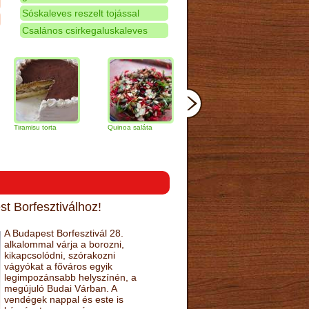
Sóskaleves reszelt tojással
Csalános csirkegaluskaleves
isu torta
Quinoa saláta
Mandulás kifli
Csokoládés-
narancs torta
t Borfesztiválhoz!
A Budapest Borfesztivál 28.
alkalommal várja a borozni,
kikapcsolódni, szórakozni
vágyókat a főváros egyik
legimpozánsabb helyszínén, a
megújuló Budai Várban. A
vendégek nappal és este is