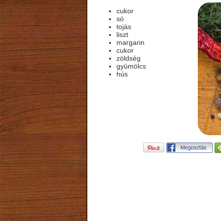
cukor
só
tojás
liszt
margarin
cukor
zöldség
gyümölcs
hús