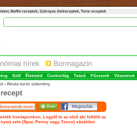
kel, Muffin receptek, Szárnyas ételreceptek, Torta receptek
nómiai hírek
Bormagazin
blog
Grill
Életmód
Csokivilág
Teázó
Fűszerek
Vitaminok
ept › Almás-túrós sütemény
recept
esték honlaponkon. Legyél te az első aki feltölti az
s nyerj vele (Spar, Penny vagy Tesco) vásárlási