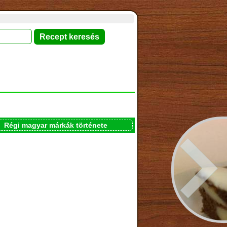
Régi magyar márkák története