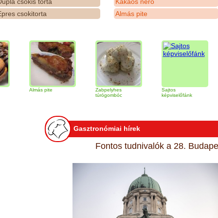
upla csokis torta
Kakaós néró
pres csokitorta
Almás pite
Almás pite
Zabpelyhes
Sajtos
Tiram
túrógombóc
képviselőfánk
Gasztronómiai hírek
Fontos tudnivalók a 28. Budapes