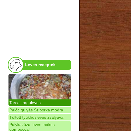
Leves receptek
Tarcali raguleves
Palóc gulyás Sziporka módra
Töltött tyúkhúsleves zsályával
Pulykazúza leves mákos
gombóccal