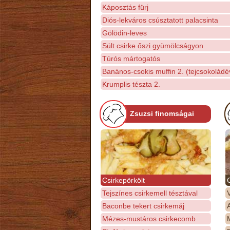
Káposztás fürj
Diós-lekváros csúsztatott palacsinta
Gölödin-leves
Sült csirke őszi gyümölcságyon
Túrós mártogatós
Banános-csokis muffin 2. (tejcsokoládé
Krumplis tészta 2.
Zsuzsi finomságai
Csirkepörkölt
Tejszínes csirkemell tésztával
Baconbe tekert csirkemáj
Mézes-mustáros csirkecomb
M