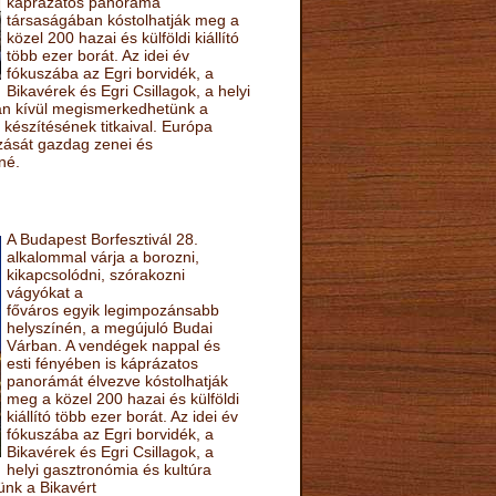
káprázatos panoráma
társaságában kóstolhatják meg a
közel 200 hazai és külföldi kiállító
több ezer borát. Az idei év
fókuszába az Egri borvidék, a
Bikavérek és Egri Csillagok, a helyi
sán kívül megismerkedhetünk a
készítésének titkaival. Európa
ozását gazdag zenei és
né.
A Budapest Borfesztivál 28.
alkalommal várja a borozni,
kikapcsolódni, szórakozni
vágyókat a
főváros egyik legimpozánsabb
helyszínén, a megújuló Budai
Várban. A vendégek nappal és
esti fényében is káprázatos
panorámát élvezve kóstolhatják
meg a közel 200 hazai és külföldi
kiállító több ezer borát. Az idei év
fókuszába az Egri borvidék, a
Bikavérek és Egri Csillagok, a
helyi gasztronómia és kultúra
ünk a Bikavért