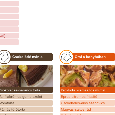
val)
Csokoládé mánia
Orsi a konyhában
Csokoládés-narancs torta
Brokkolis krémsajtos muffin
Vaníliakrémes gomb szelet
Epres-citromos frissítő
Atomtorta
Csokoládés-diós szendvics
álnás túrótorta
Magvas-sajtos rúd