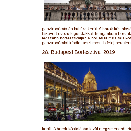
gasztronómia és kultúra kerül. A borok kóstolá
Bikavért övező legendákkal, hungarikum borunk 
legszebb borfesztiválján a bor és kultúra találk
gasztronómiai kínálat teszi most is felejthetetlen
28. Budapest Borfesztivál 2019
kerül. A borok kóstolásán kívül megismerkedhet