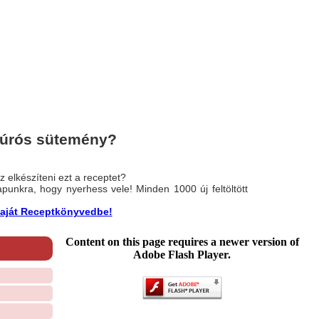
túrós sütemény?
 elkészíteni ezt a receptet?
nlapunkra, hogy nyerhess vele! Minden 1000 új feltöltött
a saját Receptkönyvedbe!
Content on this page requires a newer version of
Adobe Flash Player.