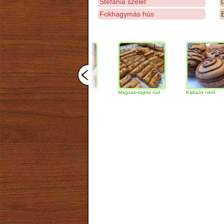
Stefánia szelet
D
Fokhagymás hús
E
Csokoládés-diós
Magvas-sajtos rúd
Kakaós néró
szendvics