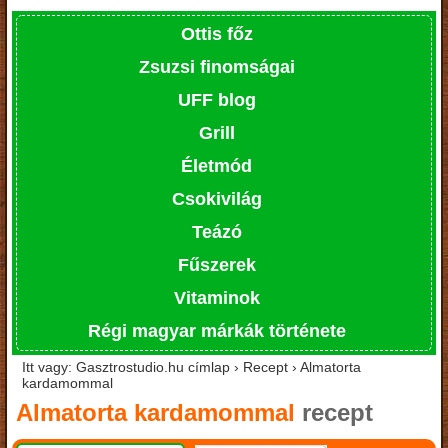
Ottis főz
Zsuzsi finomságai
UFF blog
Grill
Életmód
Csokivilág
Teázó
Fűszerek
Vitaminok
Régi magyar márkák története
Itt vagy: Gasztrostudio.hu címlap › Recept › Almatorta
kardamommal
Almatorta kardamommal
recept