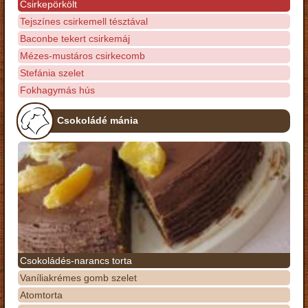
Csirkepörkölt
Tejszínes csirkemell tésztával
Baconbe tekert csirkemáj
Mézes-mustáros csirkecomb
Stefánia szelet
Fokhagymás hús
Csokoládé mánia
Csokoládés-narancs torta
Vaníliakrémes gomb szelet
Atomtorta