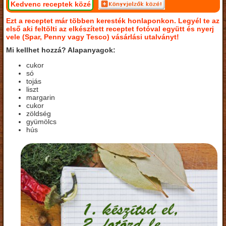
Kedvenc receptek közé
Ezt a receptet már többen keresték honlaponkon. Legyél te az
első aki feltölti az elkészített receptet fotóval együtt és nyerj
vele (Spar, Penny vagy Tesco) vásárlási utalványt!
Mi kellhet hozzá? Alapanyagok:
cukor
só
tojás
liszt
margarin
cukor
zöldség
gyümölcs
hús