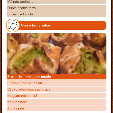
Málnás túrótorta
Dupla csokis torta
Epres csokitorta
Orsi a konyhában
Brokkolis krémsajtos muffin
Epres-citromos frissítő
Csokoládés-diós szendvics
Magvas-sajtos rúd
Kakaós néró
Almás pite