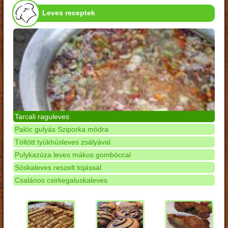
Leves receptek
Tarcali raguleves
Palóc gulyás Sziporka módra
Töltött tyúkhúsleves zsályával
Pulykazúza leves mákos gombóccal
Sóskaleves reszelt tojással
Csalános csirkegaluskaleves