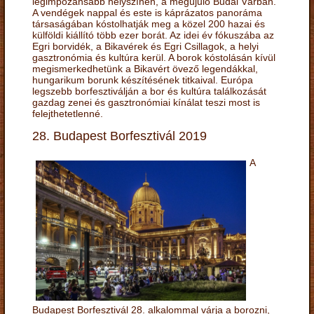
legimpozánsabb helyszínén, a megújuló Budai Várban.
A vendégek nappal és este is káprázatos panoráma
társaságában kóstolhatják meg a közel 200 hazai és
külföldi kiállító több ezer borát. Az idei év fókuszába az
Egri borvidék, a Bikavérek és Egri Csillagok, a helyi
gasztronómia és kultúra kerül. A borok kóstolásán kívül
megismerkedhetünk a Bikavért övező legendákkal,
hungarikum borunk készítésének titkaival. Európa
legszebb borfesztiválján a bor és kultúra találkozását
gazdag zenei és gasztronómiai kínálat teszi most is
felejthetetlenné.
28. Budapest Borfesztivál 2019
A
Budapest Borfesztivál 28. alkalommal várja a borozni,