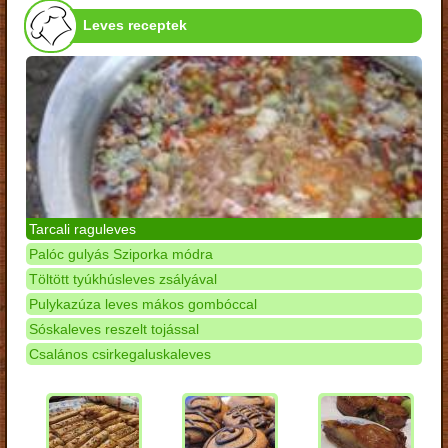
Leves receptek
Tarcali raguleves
Palóc gulyás Sziporka módra
Töltött tyúkhúsleves zsályával
Pulykazúza leves mákos gombóccal
Sóskaleves reszelt tojással
Csalános csirkegaluskaleves