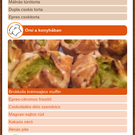
Málnás túrótorta
Dupla csokis torta
Epres csokitorta
Orsi a konyhában
Brokkolis krémsajtos muffin
Epres-citromos frissítő
Csokoládés-diós szendvics
Magvas-sajtos rúd
Kakaós néró
Almás pite