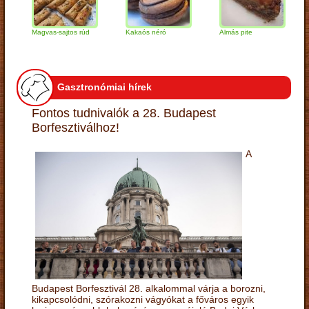
Magvas-sajtos rúd
Kakaós néró
Almás pite
Zabp
túró
Gasztronómiai hírek
Fontos tudnivalók a 28. Budapest
Borfesztiválhoz!
A
Budapest Borfesztivál 28. alkalommal várja a borozni,
kikapcsolódni, szórakozni vágyókat a főváros egyik