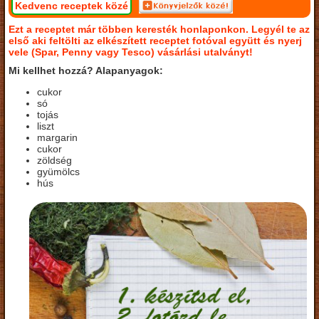
Kedvenc receptek közé
Ezt a receptet már többen keresték honlaponkon. Legyél te az
első aki feltölti az elkészített receptet fotóval együtt és nyerj
vele (Spar, Penny vagy Tesco) vásárlási utalványt!
Mi kellhet hozzá? Alapanyagok:
cukor
só
tojás
liszt
margarin
cukor
zöldség
gyümölcs
hús