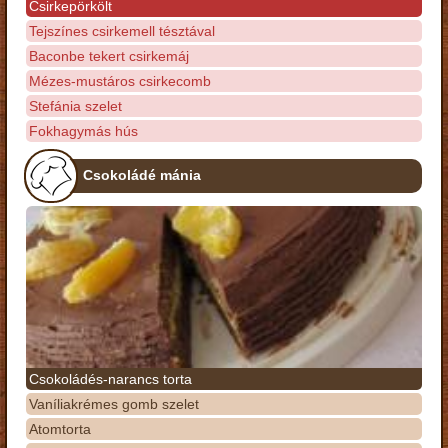
Csirkepörkölt
Tejszínes csirkemell tésztával
Baconbe tekert csirkemáj
Mézes-mustáros csirkecomb
Stefánia szelet
Fokhagymás hús
Csokoládé mánia
Csokoládés-narancs torta
Vaníliakrémes gomb szelet
Atomtorta