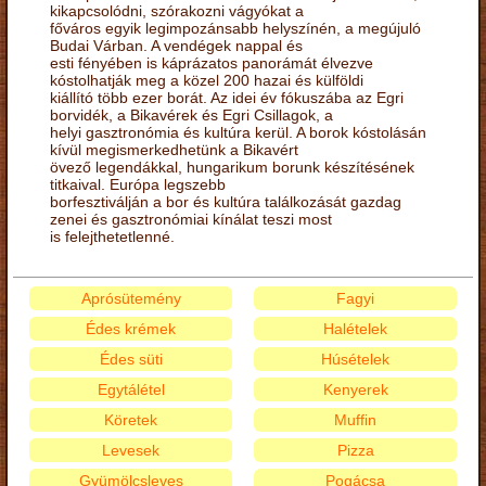
kikapcsolódni, szórakozni vágyókat a
főváros egyik legimpozánsabb helyszínén, a megújuló
Budai Várban. A vendégek nappal és
esti fényében is káprázatos panorámát élvezve
kóstolhatják meg a közel 200 hazai és külföldi
kiállító több ezer borát. Az idei év fókuszába az Egri
borvidék, a Bikavérek és Egri Csillagok, a
helyi gasztronómia és kultúra kerül. A borok kóstolásán
kívül megismerkedhetünk a Bikavért
övező legendákkal, hungarikum borunk készítésének
titkaival. Európa legszebb
borfesztiválján a bor és kultúra találkozását gazdag
zenei és gasztronómiai kínálat teszi most
is felejthetetlenné.
Aprósütemény
Fagyi
Édes krémek
Halételek
Édes süti
Húsételek
Egytálétel
Kenyerek
Köretek
Muffin
Levesek
Pizza
Gyümölcsleves
Pogácsa