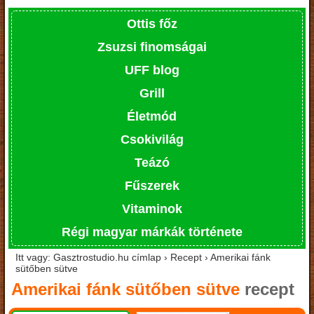
Ottis főz
Zsuzsi finomságai
UFF blog
Grill
Életmód
Csokivilág
Teázó
Fűszerek
Vitaminok
Régi magyar márkák története
Itt vagy: Gasztrostudio.hu címlap › Recept › Amerikai fánk
sütőben sütve
Amerikai fánk sütőben sütve
recept