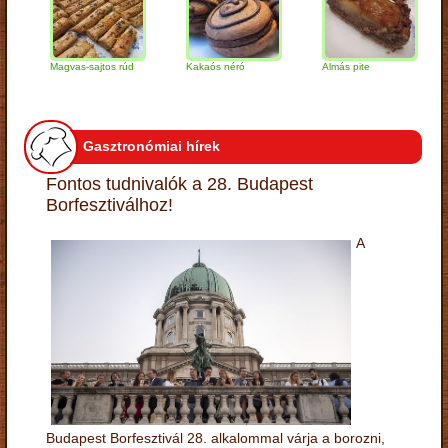
Magvas-sajtos rúd
Kakaós néró
Almás pite
Zab
túr
Gasztronómiai hírek
Fontos tudnivalók a 28. Budapest
Borfesztiválhoz!
A
Budapest Borfesztivál 28. alkalommal várja a borozni,