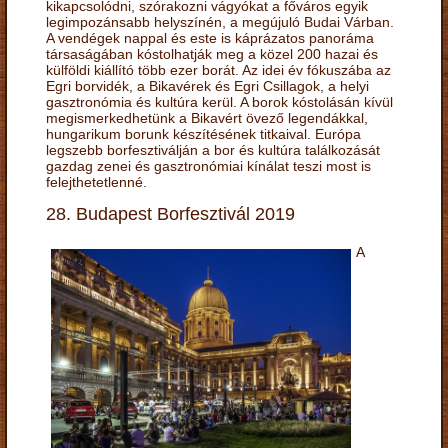
kikapcsolódni, szórakozni vágyókat a főváros egyik
legimpozánsabb helyszínén, a megújuló Budai Várban.
A vendégek nappal és este is káprázatos panoráma
társaságában kóstolhatják meg a közel 200 hazai és
külföldi kiállító több ezer borát. Az idei év fókuszába az
Egri borvidék, a Bikavérek és Egri Csillagok, a helyi
gasztronómia és kultúra kerül. A borok kóstolásán kívül
megismerkedhetünk a Bikavért övező legendákkal,
hungarikum borunk készítésének titkaival. Európa
legszebb borfesztiválján a bor és kultúra találkozását
gazdag zenei és gasztronómiai kínálat teszi most is
felejthetetlenné.
28. Budapest Borfesztivál 2019
A