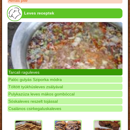
Almás pite
Leves receptek
Tarcali raguleves
Palóc gulyás Sziporka módra
Töltött tyúkhúsleves zsályával
Pulykazúza leves mákos gombóccal
Sóskaleves reszelt tojással
Csalános csirkegaluskaleves