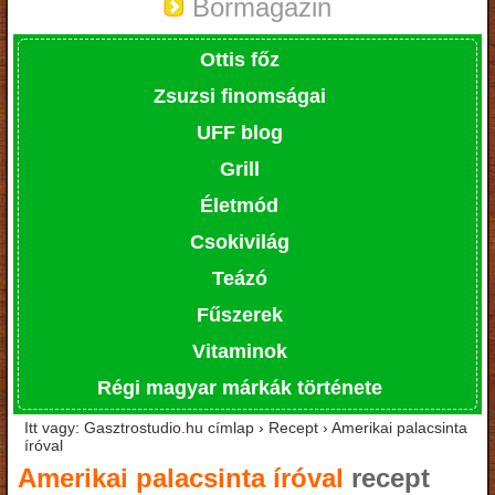
Bormagazin
Ottis főz
Zsuzsi finomságai
UFF blog
Grill
Életmód
Csokivilág
Teázó
Fűszerek
Vitaminok
Régi magyar márkák története
Itt vagy: Gasztrostudio.hu címlap › Recept › Amerikai palacsinta
íróval
Amerikai palacsinta íróval
recept