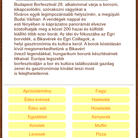
Budapest Borfesztivál 28. alkalommal várja a borozni,
kikapcsolódni, szórakozni vágyókat a
főváros egyik legimpozánsabb helyszínén, a megújuló
Budai Várban. A vendégek nappal és
esti fényében is káprázatos panorámát élvezve
kóstolhatják meg a közel 200 hazai és külföldi
kiállító több ezer borát. Az idei év fókuszába az Egri
borvidék, a Bikavérek és Egri Csillagok, a
helyi gasztronómia és kultúra kerül. A borok kóstolásán
kívül megismerkedhetünk a Bikavért
övező legendákkal, hungarikum borunk készítésének
titkaival. Európa legszebb
borfesztiválján a bor és kultúra találkozását gazdag
zenei és gasztronómiai kínálat teszi most
is felejthetetlenné.
Aprósütemény
Fagyi
Édes krémek
Halételek
Édes süti
Húsételek
Egytálétel
Kenyerek
Köretek
Muffin
Levesek
Pizza