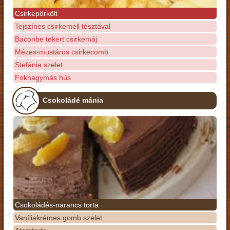
Csirkepörkölt
Tejszínes csirkemell tésztával
Baconbe tekert csirkemáj
Mézes-mustáros csirkecomb
Stefánia szelet
Fokhagymás hús
Csokoládé mánia
Csokoládés-narancs torta
Vaníliakrémes gomb szelet