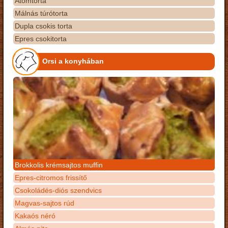
Atomtorta
Málnás túrótorta
Dupla csokis torta
Epres csokitorta
Orsi a konyhában
Brokkolis krémsajtos muffin
Epres-citromos frissítő
Csokoládés-diós szendvics
Magvas-sajtos rúd
Kakaós néró