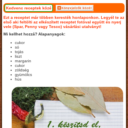
Kedvenc receptek közé
Ezt a receptet már többen keresték honlaponkon. Legyél te az
első aki feltölti az elkészített receptet fotóval együtt és nyerj
vele (Spar, Penny vagy Tesco) vásárlási utalványt!
Mi kellhet hozzá? Alapanyagok:
cukor
só
tojás
liszt
margarin
cukor
zöldség
gyümölcs
hús