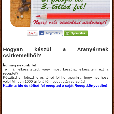
Hogyan készül a Aranyérmek
csirkemellből?
Írd meg nekünk Te!
Te már elkészítetted, vagy most készülsz elkészíteni ezt a
receptet?
Készítsd el, fotózd le és töltsd fel honlapunkra, hogy nyerhess
vele! Minden 1000 új feltöltött recept után sorsolás!
Kattints ide és töltsd fel recepted a saját Receptkönyvedbe!