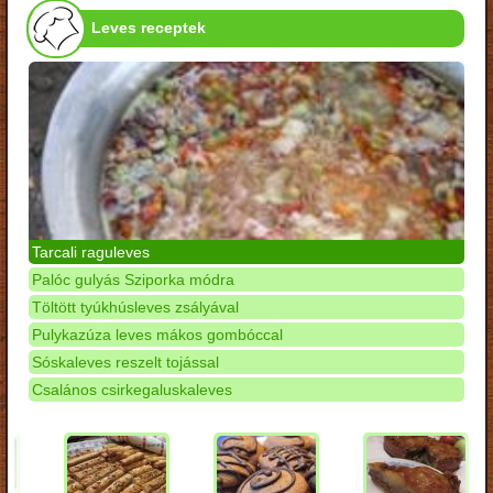
Leves receptek
Tarcali raguleves
Palóc gulyás Sziporka módra
Töltött tyúkhúsleves zsályával
Pulykazúza leves mákos gombóccal
Sóskaleves reszelt tojással
Csalános csirkegaluskaleves