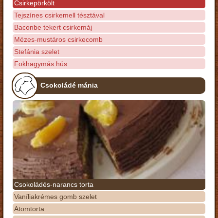
Csirkepörkölt
Tejszínes csirkemell tésztával
Baconbe tekert csirkemáj
Mézes-mustáros csirkecomb
Stefánia szelet
Fokhagymás hús
Csokoládé mánia
Csokoládés-narancs torta
Vaníliakrémes gomb szelet
Atomtorta