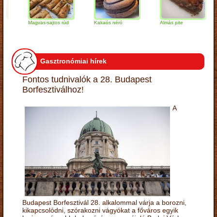
Magvas-sajtos rúd
Kakaós néró
Almás pite
Z
t
Gasztronómiai hírek
Fontos tudnivalók a 28. Budapest
Borfesztiválhoz!
A
Budapest Borfesztivál 28. alkalommal várja a borozni,
kikapcsolódni, szórakozni vágyókat a főváros egyik