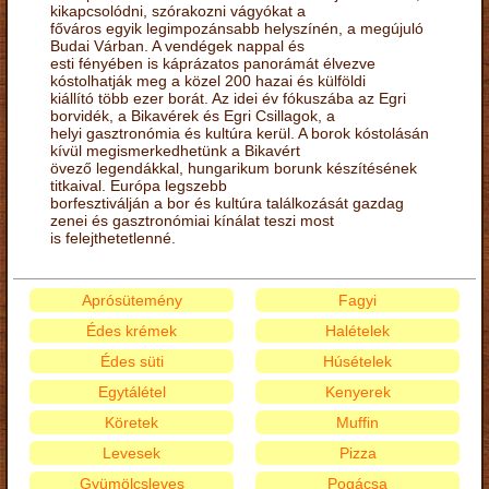
kikapcsolódni, szórakozni vágyókat a
főváros egyik legimpozánsabb helyszínén, a megújuló
Budai Várban. A vendégek nappal és
esti fényében is káprázatos panorámát élvezve
kóstolhatják meg a közel 200 hazai és külföldi
kiállító több ezer borát. Az idei év fókuszába az Egri
borvidék, a Bikavérek és Egri Csillagok, a
helyi gasztronómia és kultúra kerül. A borok kóstolásán
kívül megismerkedhetünk a Bikavért
övező legendákkal, hungarikum borunk készítésének
titkaival. Európa legszebb
borfesztiválján a bor és kultúra találkozását gazdag
zenei és gasztronómiai kínálat teszi most
is felejthetetlenné.
Aprósütemény
Fagyi
Édes krémek
Halételek
Édes süti
Húsételek
Egytálétel
Kenyerek
Köretek
Muffin
Levesek
Pizza
Gyümölcsleves
Pogácsa