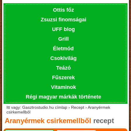
Ottis főz
Zsuzsi finomságai
UFF blog
Grill
Életmód
Csokivilág
Teázó
Fűszerek
Vitaminok
Régi magyar márkák története
Itt vagy: Gasztrostudio.hu címlap › Recept › Aranyérmek
csirkemellből
Aranyérmek csirkemellből
recept