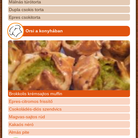
Málnás túrótorta
Dupla csokis torta
Epres csokitorta
Orsi a konyhában
Brokkolis krémsajtos muffin
Epres-citromos frissítő
Csokoládés-diós szendvics
Magvas-sajtos rúd
Kakaós néró
Almás pite