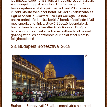
legimpozánsabb helyszínén, a megújuló Budai Várban.
A vendégek nappal és este is káprázatos panoráma
társaságában kóstolhatják meg a közel 200 hazai és
külföldi kiállító több ezer borát. Az idei év fókuszába az
Egri borvidék, a Bikavérek és Egri Csillagok, a helyi
gasztronómia és kultúra kerül. A borok kóstolásán kívül
megismerkedhetünk a Bikavért övező legendákkal,
hungarikum borunk készítésének titkaival. Európa
legszebb borfesztiválján a bor és kultúra találkozását
gazdag zenei és gasztronómiai kínálat teszi most is
felejthetetlenné.
28. Budapest Borfesztivál 2019
A
Budapest Borfesztivál 28. alkalommal várja a borozni,