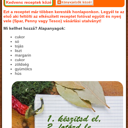
Kedvenc receptek közé
Ezt a receptet már többen keresték honlaponkon. Legyél te az
első aki feltölti az elkészített receptet fotóval együtt és nyerj
vele (Spar, Penny vagy Tesco) vásárlási utalványt!
Mi kellhet hozzá? Alapanyagok:
cukor
só
tojás
liszt
margarin
cukor
zöldség
gyümölcs
hús