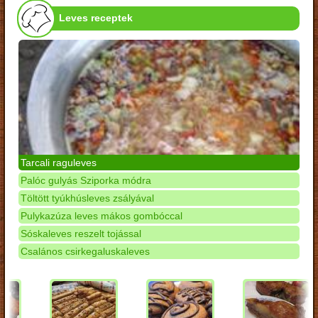
Leves receptek
Tarcali raguleves
Palóc gulyás Sziporka módra
Töltött tyúkhúsleves zsályával
Pulykazúza leves mákos gombóccal
Sóskaleves reszelt tojással
Csalános csirkegaluskaleves