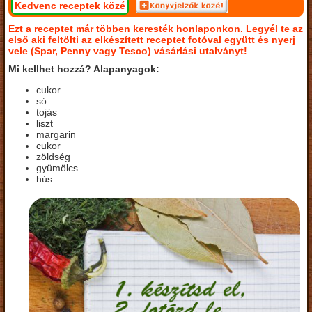
Kedvenc receptek közé
Ezt a receptet már többen keresték honlaponkon. Legyél te az
első aki feltölti az elkészített receptet fotóval együtt és nyerj
vele (Spar, Penny vagy Tesco) vásárlási utalványt!
Mi kellhet hozzá? Alapanyagok:
cukor
só
tojás
liszt
margarin
cukor
zöldség
gyümölcs
hús