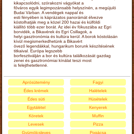
kikapcsolódni, szórakozni vágyókat a
főváros egyik legimpozánsabb helyszínén, a megújuló
Budai Várban. A vendégek nappal és
esti fényében is káprázatos panorámát élvezve
kóstolhatják meg a közel 200 hazai és külföldi
kiállító több ezer borát. Az idei év fókuszába az Egri
borvidék, a Bikavérek és Egri Csillagok, a
helyi gasztronómia és kultúra kerül. A borok kóstolásán
kívül megismerkedhetünk a Bikavért
övező legendákkal, hungarikum borunk készítésének
titkaival. Európa legszebb
borfesztiválján a bor és kultúra találkozását gazdag
zenei és gasztronómiai kínálat teszi most
is felejthetetlenné.
Aprósütemény
Fagyi
Édes krémek
Halételek
Édes süti
Húsételek
Egytálétel
Kenyerek
Köretek
Muffin
Levesek
Pizza
Gyümölcsleves
Pogácsa