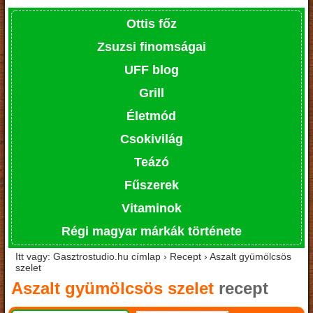
Ottis főz
Zsuzsi finomságai
UFF blog
Grill
Életmód
Csokivilág
Teázó
Fűszerek
Vitaminok
Régi magyar márkák története
Itt vagy: Gasztrostudio.hu címlap › Recept › Aszalt gyümölcsös
szelet
Aszalt gyümölcsös szelet
recept