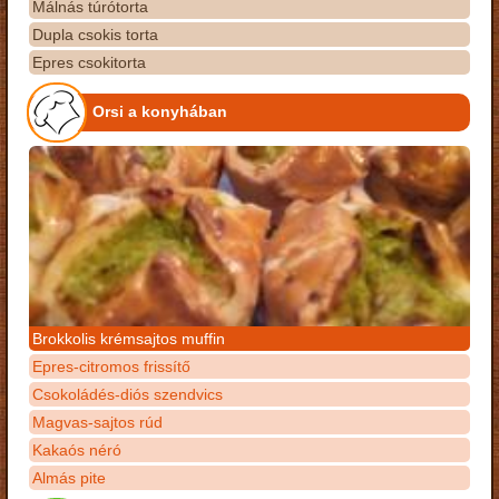
Málnás túrótorta
Dupla csokis torta
Epres csokitorta
Orsi a konyhában
Brokkolis krémsajtos muffin
Epres-citromos frissítő
Csokoládés-diós szendvics
Magvas-sajtos rúd
Kakaós néró
Almás pite