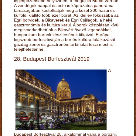
legimpozánsabb helyszínén, a megújuló Budai Várban.
A vendégek nappal és este is káprázatos panoráma
társaságában kóstolhatják meg a közel 200 hazai és
külföldi kiállító több ezer borát. Az idei év fókuszába az
Egri borvidék, a Bikavérek és Egri Csillagok, a helyi
gasztronómia és kultúra kerül. A borok kóstolásán kívül
megismerkedhetünk a Bikavért övező legendákkal,
hungarikum borunk készítésének titkaival. Európa
legszebb borfesztiválján a bor és kultúra találkozását
gazdag zenei és gasztronómiai kínálat teszi most is
felejthetetlenné.
28. Budapest Borfesztivál 2019
A
Budapest Borfesztivál 28. alkalommal várja a borozni,