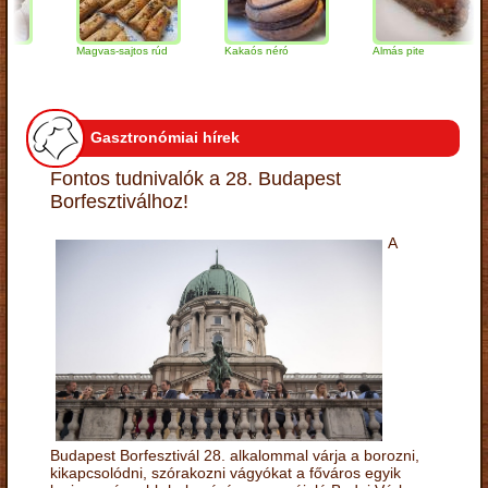
Magvas-sajtos rúd
Kakaós néró
Almás pite
Gasztronómiai hírek
Fontos tudnivalók a 28. Budapest
Borfesztiválhoz!
A
Budapest Borfesztivál 28. alkalommal várja a borozni,
kikapcsolódni, szórakozni vágyókat a főváros egyik