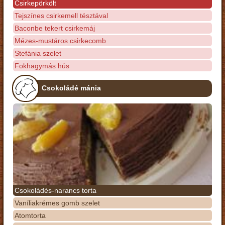
Csirkepörkölt
Tejszínes csirkemell tésztával
Baconbe tekert csirkemáj
Mézes-mustáros csirkecomb
Stefánia szelet
Fokhagymás hús
Csokoládé mánia
Csokoládés-narancs torta
Vaníliakrémes gomb szelet
Atomtorta