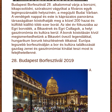
Budapest Borfesztivál 28. alkalommal várja a borozni,
kikapcsolódni, szórakozni vágyókat a főváros egyik
legimpozánsabb helyszínén, a megújuló Budai Várban.
A vendégek nappal és este is káprázatos panoráma
társaságában kóstolhatják meg a közel 200 hazai és
külföldi kiállító több ezer borát. Az idei év fókuszába az
Egri borvidék, a Bikavérek és Egri Csillagok, a helyi
gasztronómia és kultúra kerül. A borok kóstolásán kívül
megismerkedhetünk a Bikavért övező legendákkal,
hungarikum borunk készítésének titkaival. Európa
legszebb borfesztiválján a bor és kultúra találkozását
gazdag zenei és gasztronómiai kínálat teszi most is
felejthetetlenné.
28. Budapest Borfesztivál 2019
A