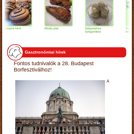
kaós néró
Almás pite
Zabpelyhes
Sajtos
túrógombóc
képviselőf
Gasztronómiai hírek
Fontos tudnivalók a 28. Budapest
Borfesztiválhoz!
A