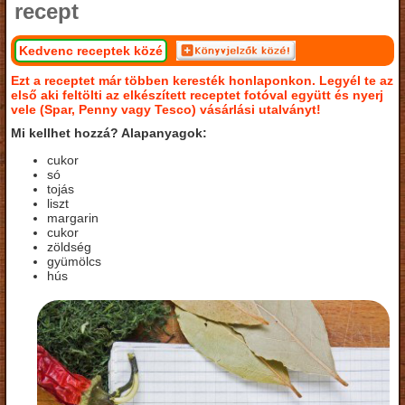
recept
Kedvenc receptek közé
Ezt a receptet már többen keresték honlaponkon. Legyél te az
első aki feltölti az elkészített receptet fotóval együtt és nyerj
vele (Spar, Penny vagy Tesco) vásárlási utalványt!
Mi kellhet hozzá? Alapanyagok:
cukor
só
tojás
liszt
margarin
cukor
zöldség
gyümölcs
hús