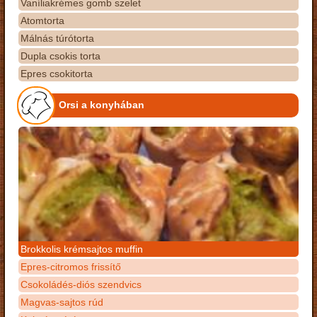
Vaníliakrémes gomb szelet
Atomtorta
Málnás túrótorta
Dupla csokis torta
Epres csokitorta
Orsi a konyhában
Brokkolis krémsajtos muffin
Epres-citromos frissítő
Csokoládés-diós szendvics
Magvas-sajtos rúd