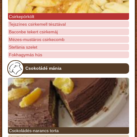
Csirkepörkölt
Tejszínes csirkemell tésztával
Baconbe tekert csirkemáj
Mézes-mustáros csirkecomb
Stefánia szelet
Fokhagymás hús
Csokoládé mánia
Csokoládés-narancs torta