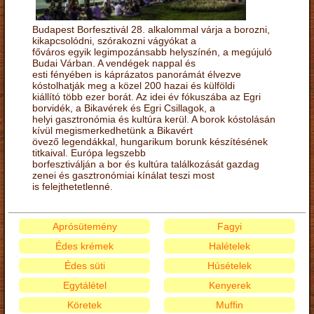
Budapest Borfesztivál 28. alkalommal várja a borozni,
kikapcsolódni, szórakozni vágyókat a
főváros egyik legimpozánsabb helyszínén, a megújuló
Budai Várban. A vendégek nappal és
esti fényében is káprázatos panorámát élvezve
kóstolhatják meg a közel 200 hazai és külföldi
kiállító több ezer borát. Az idei év fókuszába az Egri
borvidék, a Bikavérek és Egri Csillagok, a
helyi gasztronómia és kultúra kerül. A borok kóstolásán
kívül megismerkedhetünk a Bikavért
övező legendákkal, hungarikum borunk készítésének
titkaival. Európa legszebb
borfesztiválján a bor és kultúra találkozását gazdag
zenei és gasztronómiai kínálat teszi most
is felejthetetlenné.
Aprósütemény
Fagyi
Édes krémek
Halételek
Édes süti
Húsételek
Egytálétel
Kenyerek
Köretek
Muffin