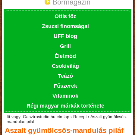
Bormagazin
Ottis főz
Zsuzsi finomságai
UFF blog
Grill
Életmód
Csokivilág
Teázó
Fűszerek
Vitaminok
Régi magyar márkák története
Itt vagy: Gasztrostudio.hu címlap › Recept › Aszalt gyümölcsös-
mandulás piláf
Aszalt gyümölcsös-mandulás piláf