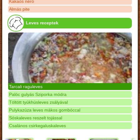
Kakaós néró
Almás pite
Leves receptek
Tarcali raguleves
Palóc gulyás Sziporka módra
Töltött tyúkhúsleves zsályával
Pulykazúza leves mákos gombóccal
Sóskaleves reszelt tojással
Csalános csirkegaluskaleves