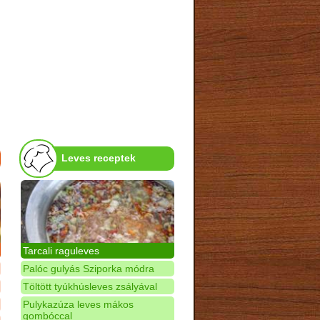
Leves receptek
Tarcali raguleves
Palóc gulyás Sziporka módra
Töltött tyúkhúsleves zsályával
Pulykazúza leves mákos
gombóccal