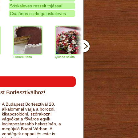
Sóskaleves reszelt tojással
Csalános csirkegaluskaleves
iramisu torta
Quinoa saláta
Mandulás kifli
Csokolád
narancs t
t Borfesztiválhoz!
A Budapest Borfesztivál 28.
alkalommal várja a borozni,
kikapcsolódni, szórakozni
vágyókat a főváros egyik
legimpozánsabb helyszínén, a
megújuló Budai Várban. A
vendégek nappal és este is