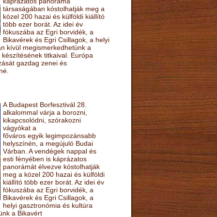
káprázatos panoráma
társaságában kóstolhatják meg a
közel 200 hazai és külföldi kiállító
több ezer borát. Az idei év
fókuszába az Egri borvidék, a
Bikavérek és Egri Csillagok, a helyi
sán kívül megismerkedhetünk a
készítésének titkaival. Európa
ozását gazdag zenei és
né.
A Budapest Borfesztivál 28.
alkalommal várja a borozni,
kikapcsolódni, szórakozni
vágyókat a
főváros egyik legimpozánsabb
helyszínén, a megújuló Budai
Várban. A vendégek nappal és
esti fényében is káprázatos
panorámát élvezve kóstolhatják
meg a közel 200 hazai és külföldi
kiállító több ezer borát. Az idei év
fókuszába az Egri borvidék, a
Bikavérek és Egri Csillagok, a
helyi gasztronómia és kultúra
ünk a Bikavért