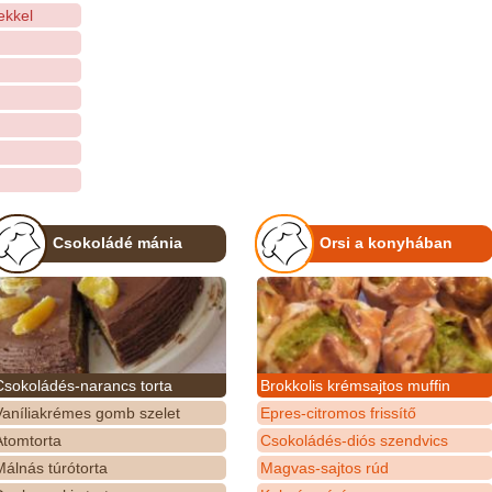
ekkel
Csokoládé mánia
Orsi a konyhában
Csokoládés-narancs torta
Brokkolis krémsajtos muffin
Vaníliakrémes gomb szelet
Epres-citromos frissítő
Atomtorta
Csokoládés-diós szendvics
álnás túrótorta
Magvas-sajtos rúd