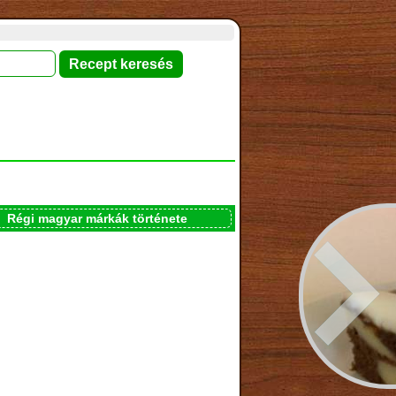
Régi magyar márkák története