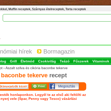
kel, Muffin receptek, Szárnyas ételreceptek, Torta receptek
nómiai hírek
Bormagazin
blog
Grill
Életmód
Csokivilág
Teázó
Fűszerek
Vitaminok
t › Aszalt szilva és cikória baconbe tekerve
a baconbe tekerve
recept
esték honlaponkon. Legyél te az első aki feltölti az
s nyerj vele (Spar, Penny vagy Tesco) vásárlási