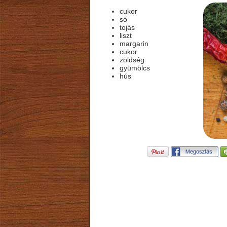
cukor
só
tojás
liszt
margarin
cukor
zöldség
gyümölcs
hús