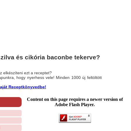
zilva és cikória baconbe tekerve?
 elkészíteni ezt a receptet?
nlapunkra, hogy nyerhess vele! Minden 1000 új feltöltött
a saját Receptkönyvedbe!
Content on this page requires a newer version of
Adobe Flash Player.
l