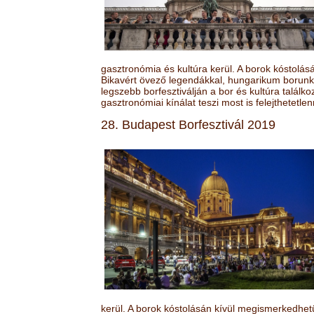
gasztronómia és kultúra kerül. A borok kóstolá
Bikavért övező legendákkal, hungarikum borunk 
legszebb borfesztiválján a bor és kultúra találk
gasztronómiai kínálat teszi most is felejthetetlen
28. Budapest Borfesztivál 2019
kerül. A borok kóstolásán kívül megismerkedhet