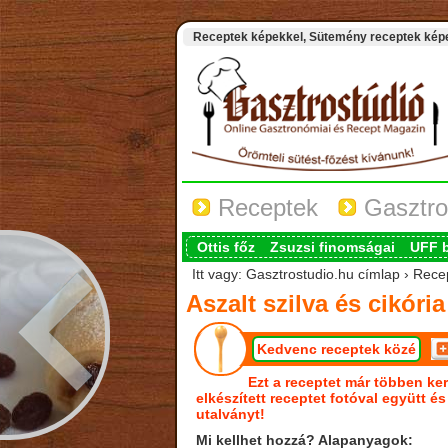
Receptek képekkel, Sütemény receptek képek
Receptek
Gasztro
Ottis főz
Zsuzsi finomságai
UFF 
Itt vagy: Gasztrostudio.hu címlap › Recep
Aszalt szilva és cikóri
Kedvenc receptek közé
Ezt a receptet már többen ker
elkészített receptet fotóval együtt é
utalványt!
Mi kellhet hozzá? Alapanyagok: