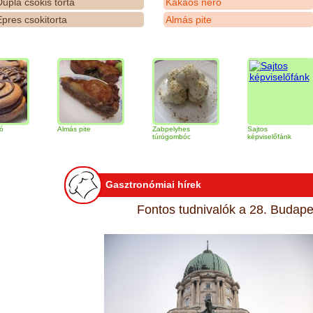
upla csokis torta
Kakaós néró
pres csokitorta
Almás pite
Almás pite
Zabpelyhes
Sajtos
T
túrógombóc
képviselőfánk
Gasztronómiai hírek
Fontos tudnivalók a 28. Budapes