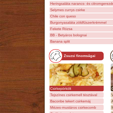
Heringsaláta narancs- és citromgerezd
Selymes currys csirke
Chile con queso
Burgonyasaláta zöldfűszerkrémmel
Fekete Rózsa
BB - Betyáros bolognai
Banana split
Zsuzsi finomságai
Csirkepörkölt
Tejszínes csirkemell tésztával
Baconbe tekert csirkemáj
Mézes-mustáros csirkecomb
M