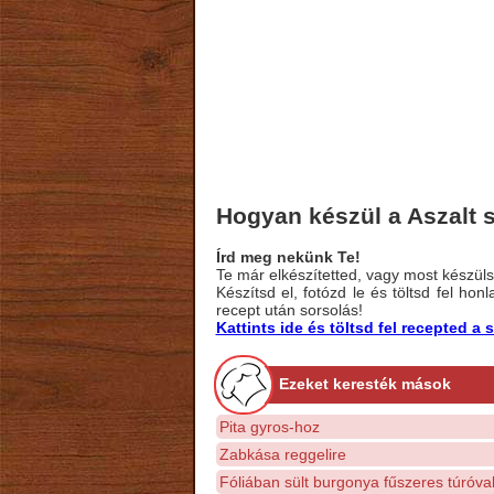
Hogyan készül a Aszalt s
Írd meg nekünk Te!
Te már elkészítetted, vagy most készülsz
Készítsd el, fotózd le és töltsd fel ho
recept után sorsolás!
Kattints ide és töltsd fel recepted 
Ezeket keresték mások
Pita gyros-hoz
Zabkása reggelire
Fóliában sült burgonya fűszeres túróva