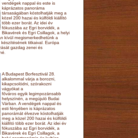
vendégek nappal és este is
káprázatos panoráma
társaságában kóstolhatják meg a
közel 200 hazai és külföldi kiállító
több ezer borát. Az idei év
fókuszába az Egri borvidék, a
Bikavérek és Egri Csillagok, a helyi
sán kívül megismerkedhetünk a
készítésének titkaival. Európa
ozását gazdag zenei és
né.
A Budapest Borfesztivál 28.
alkalommal várja a borozni,
kikapcsolódni, szórakozni
vágyókat a
főváros egyik legimpozánsabb
helyszínén, a megújuló Budai
Várban. A vendégek nappal és
esti fényében is káprázatos
panorámát élvezve kóstolhatják
meg a közel 200 hazai és külföldi
kiállító több ezer borát. Az idei év
fókuszába az Egri borvidék, a
Bikavérek és Egri Csillagok, a
helyi gasztronómia és kultúra