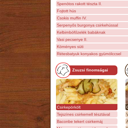
Spenótos rakott tészta II.
Fojtott hús
Csokis muffin IV.
Serpenyős burgonya csirkehússal
Kelbimbófőzelék babáknak
Vasi pecsenye II.
Köményes süti
Rétesbatyuk konyakos gyümölccsel
Zsuzsi finomságai
Csirkepörkölt
Tejszínes csirkemell tésztával
Baconbe tekert csirkemáj