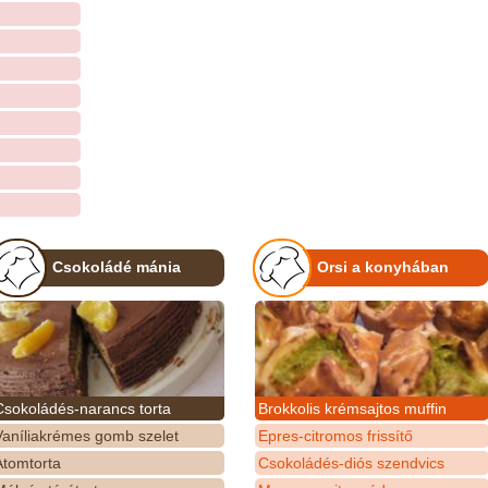
Csokoládé mánia
Orsi a konyhában
Csokoládés-narancs torta
Brokkolis krémsajtos muffin
Vaníliakrémes gomb szelet
Epres-citromos frissítő
Atomtorta
Csokoládés-diós szendvics