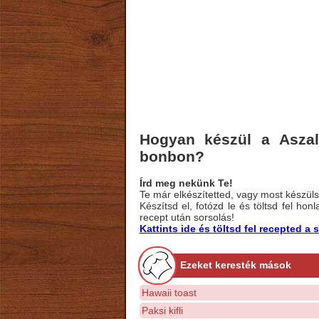
Hogyan készül a Aszalt
bonbon?
Írd meg nekünk Te!
Te már elkészítetted, vagy most készülsz
Készítsd el, fotózd le és töltsd fel ho
recept után sorsolás!
Kattints ide és töltsd fel recepted 
Ezeket keresték mások
Hawaii toast
Paksi kifli