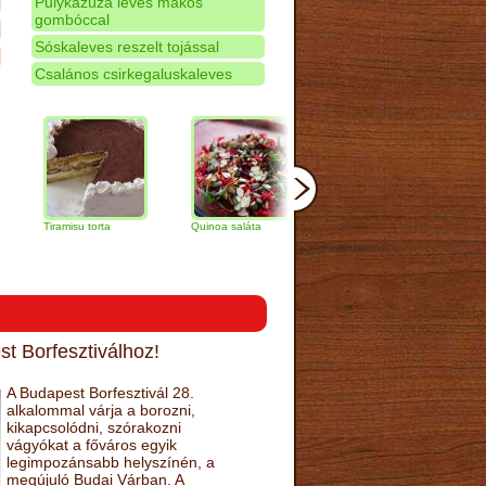
Pulykazúza leves mákos
gombóccal
Sóskaleves reszelt tojással
Csalános csirkegaluskaleves
iramisu torta
Quinoa saláta
Mandulás kifli
Csokoládé
narancs to
t Borfesztiválhoz!
A Budapest Borfesztivál 28.
alkalommal várja a borozni,
kikapcsolódni, szórakozni
vágyókat a főváros egyik
legimpozánsabb helyszínén, a
megújuló Budai Várban. A