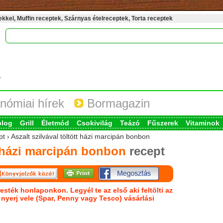
kel, Muffin receptek, Szárnyas ételreceptek, Torta receptek
nómiai hírek
Bormagazin
blog
Grill
Életmód
Csokivilág
Teázó
Fűszerek
Vitaminok
t › Aszalt szilvával töltött házi marcipán bonbon
tt házi marcipán bonbon
recept
esték honlaponkon. Legyél te az első aki feltölti az
s nyerj vele (Spar, Penny vagy Tesco) vásárlási