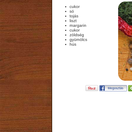
cukor
só
tojás
liszt
margarin
cukor
zöldség
gyümölcs
hús