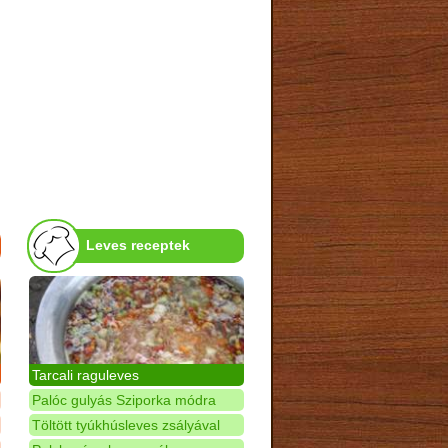
Leves receptek
Tarcali raguleves
Palóc gulyás Sziporka módra
Töltött tyúkhúsleves zsályával