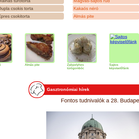
álnás túrótorta
Magvas-sajtos rúd
upla csokis torta
Kakaós néró
pres csokitorta
Almás pite
Almás pite
Zabpelyhes
Sajtos
T
túrógombóc
képviselőfánk
Gasztronómiai hírek
Fontos tudnivalók a 28. Budapes