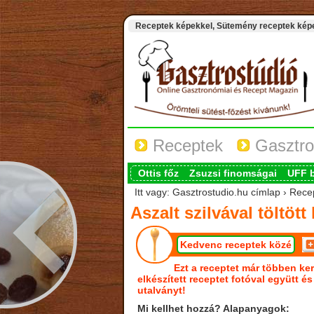
Receptek képekkel, Sütemény receptek képek
Receptek
Gasztro
Ottis főz
Zsuzsi finomságai
UFF 
Itt vagy: Gasztrostudio.hu címlap › Recep
Aszalt szilvával töltö
Kedvenc receptek közé
Ezt a receptet már többen ker
elkészített receptet fotóval együtt é
utalványt!
Mi kellhet hozzá? Alapanyagok: