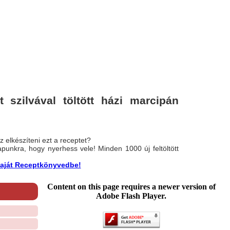
 szilvával töltött házi marcipán
 elkészíteni ezt a receptet?
nlapunkra, hogy nyerhess vele! Minden 1000 új feltöltött
a saját Receptkönyvedbe!
Content on this page requires a newer version of
Adobe Flash Player.