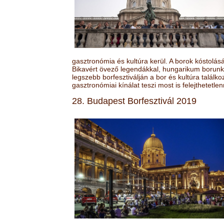
gasztronómia és kultúra kerül. A borok kóstolá
Bikavért övező legendákkal, hungarikum borunk 
legszebb borfesztiválján a bor és kultúra találk
gasztronómiai kínálat teszi most is felejthetetlen
28. Budapest Borfesztivál 2019