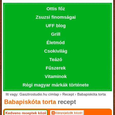
Ottis főz
Zsuzsi finomságai
UFF blog
Grill
Életmód
Csokivilág
Teázó
Fűszerek
Vitaminok
Régi magyar márkák története
Itt vagy: Gasztrostudio.hu címlap › Recept › Babapiskóta torta
Babapiskóta torta
recept
Kedvenc receptek közé