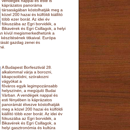
vendégek nappal és este is
káprázatos panoráma
társaságában kóstolhatják meg a
közel 200 hazai és külföldi kiállító
több ezer borát. Az idei év
fókuszába az Egri borvidék, a
Bikavérek és Egri Csillagok, a helyi
sán kívül megismerkedhetünk a
készítésének titkaival. Európa
ozását gazdag zenei és
né.
A Budapest Borfesztivál 28.
alkalommal várja a borozni,
kikapcsolódni, szórakozni
vágyókat a
főváros egyik legimpozánsabb
helyszínén, a megújuló Budai
Várban. A vendégek nappal és
esti fényében is káprázatos
panorámát élvezve kóstolhatják
meg a közel 200 hazai és külföldi
kiállító több ezer borát. Az idei év
fókuszába az Egri borvidék, a
Bikavérek és Egri Csillagok, a
helyi gasztronómia és kultúra