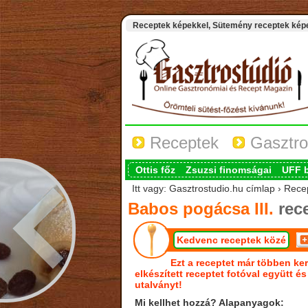
Receptek képekkel, Sütemény receptek képek
Receptek
Gasztro
Ottis főz
Zsuzsi finomságai
UFF 
Itt vagy: Gasztrostudio.hu címlap › Rece
Babos pogácsa III.
rec
Kedvenc receptek közé
Ezt a receptet már többen ker
elkészített receptet fotóval együtt é
utalványt!
Mi kellhet hozzá? Alapanyagok: