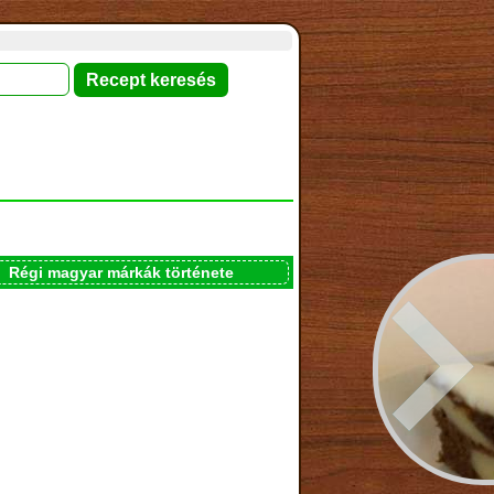
Régi magyar márkák története