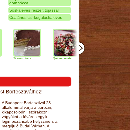
gombóccal
Sóskaleves reszelt tojással
Csalános csirkegaluskaleves
Tiramisu torta
Quinoa saláta
Mandulás kifli
Csokolá
narancs 
t Borfesztiválhoz!
A Budapest Borfesztivál 28.
alkalommal várja a borozni,
kikapcsolódni, szórakozni
vágyókat a főváros egyik
legimpozánsabb helyszínén, a
megújuló Budai Várban. A