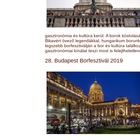
gasztronómia és kultúra kerül. A borok kóstolá
Bikavért övező legendákkal, hungarikum borunk 
legszebb borfesztiválján a bor és kultúra találk
gasztronómiai kínálat teszi most is felejthetetlen
28. Budapest Borfesztivál 2019