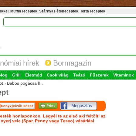
kel, Muffin receptek, Szárnyas ételreceptek, Torta receptek
nómiai hírek
Bormagazin
blog
Grill
Életmód
Csokivilág
Teázó
Fűszerek
Vitaminok
pt › Babos pogácsa III.
ept
esték honlaponkon. Legyél te az első aki feltölti az
s nyerj vele (Spar, Penny vagy Tesco) vásárlási