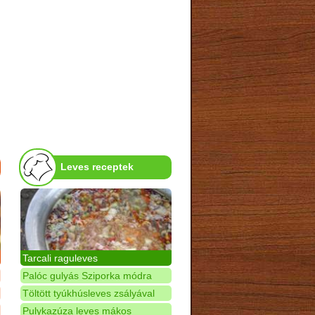
Leves receptek
Tarcali raguleves
Palóc gulyás Sziporka módra
Töltött tyúkhúsleves zsályával
Pulykazúza leves mákos