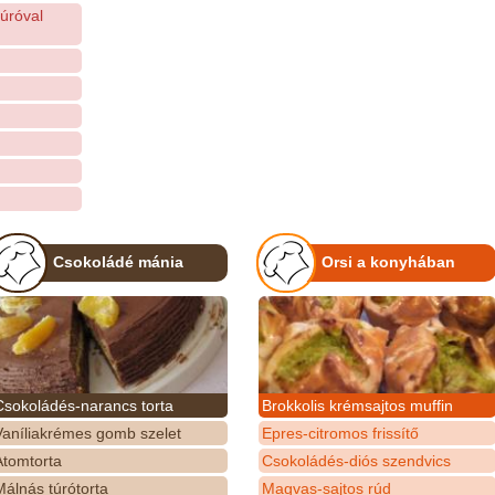
úróval
Csokoládé mánia
Orsi a konyhában
Csokoládés-narancs torta
Brokkolis krémsajtos muffin
Vaníliakrémes gomb szelet
Epres-citromos frissítő
Atomtorta
Csokoládés-diós szendvics
álnás túrótorta
Magvas-sajtos rúd