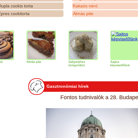
upla csokis torta
Kakaós néró
pres csokitorta
Almás pite
Almás pite
Zabpelyhes
Sajtos
túrógombóc
képviselőfánk
Gasztronómiai hírek
Fontos tudnivalók a 28. Budapes