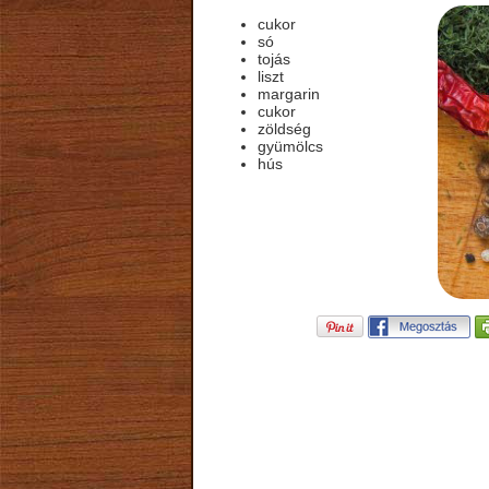
cukor
só
tojás
liszt
margarin
cukor
zöldség
gyümölcs
hús