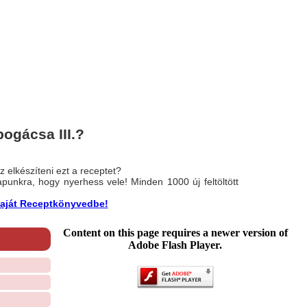
ogácsa III.?
 elkészíteni ezt a receptet?
nlapunkra, hogy nyerhess vele! Minden 1000 új feltöltött
a saját Receptkönyvedbe!
Content on this page requires a newer version of
Adobe Flash Player.