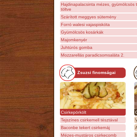
Hajdinapalacsinta mézes, gyümölcsös t
töltve
Szárított meggyes sütemény
Forró walesi vajaspiskóta
Gyümölcsös kosárkák
Majomkenyér
Juhtúrós gomba
Mozzarellás paradicsomsaláta 2.
Zsuzsi finomságai
Csirkepörkölt
Tejszínes csirkemell tésztával
Baconbe tekert csirkemáj
Mézes-mustáros csirkecomb
M