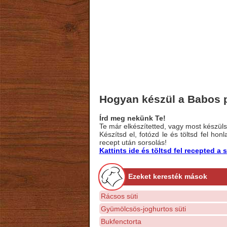
Hogyan készül a Babos p
Írd meg nekünk Te!
Te már elkészítetted, vagy most készülsz
Készítsd el, fotózd le és töltsd fel ho
recept után sorsolás!
Kattints ide és töltsd fel recepted 
Ezeket keresték mások
Rácsos süti
Gyümölcsös-joghurtos süti
Bukfenctorta