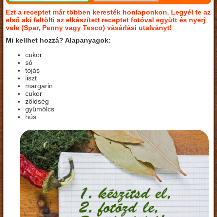
Ezt a receptet már többen keresték honlaponkon. Legyél te az
első aki feltölti az elkészített receptet fotóval együtt és nyerj
vele (Spar, Penny vagy Tesco) vásárlási utalványt!
Mi kellhet hozzá? Alapanyagok:
cukor
só
tojás
liszt
margarin
cukor
zöldség
gyümölcs
hús