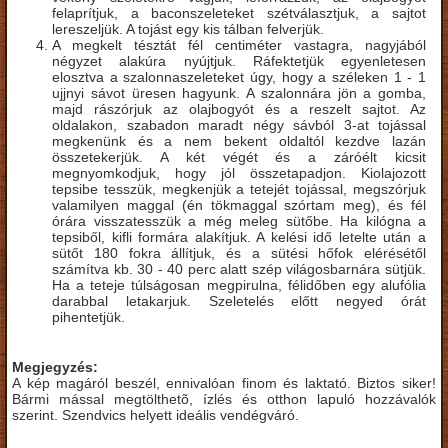
felaprítjuk, a baconszeleteket szétválasztjuk, a sajtot
lereszeljük. A tojást egy kis tálban felverjük.
A megkelt tésztát fél centiméter vastagra, nagyjából
négyzet alakúra nyújtjuk. Ráfektetjük egyenletesen
elosztva a szalonnaszeleteket úgy, hogy a széleken 1 - 1
ujjnyi sávot üresen hagyunk. A szalonnára jön a gomba,
majd rászórjuk az olajbogyót és a reszelt sajtot. Az
oldalakon, szabadon maradt négy sávból 3-at tojással
megkenünk és a nem bekent oldaltól kezdve lazán
összetekerjük. A két végét és a záróélt kicsit
megnyomkodjuk, hogy jól összetapadjon. Kiolajozott
tepsibe tesszük, megkenjük a tetejét tojással, megszórjuk
valamilyen maggal (én tökmaggal szórtam meg), és fél
órára visszatesszük a még meleg sütőbe. Ha kilógna a
tepsiből, kifli formára alakítjuk. A kelési idő letelte után a
sütőt 180 fokra állítjuk, és a sütési hőfok elérésétől
számítva kb. 30 - 40 perc alatt szép világosbarnára sütjük.
Ha a teteje túlságosan megpirulna, félidőben egy alufólia
darabbal letakarjuk. Szeletelés előtt negyed órát
pihentetjük.
Megjegyzés:
A kép magáról beszél, ennivalóan finom és laktató. Biztos siker!
Bármi mással megtölthetõ, ízlés és otthon lapuló hozzávalók
szerint. Szendvics helyett ideális vendégváró.