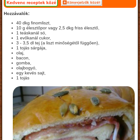
Kedvenc receptek közé
Hozzávalók:
40 dkg finomliszt,
10 g élesztőpor vagy 2,5 dkg friss élesztő,
1 teáskanál só,
1 evőkanál cukor,
3 - 3,5 dl tej (a liszt minőségétől függően),
1 tojás sárgája,
olaj,
bacon,
gomba,
olajbogyó,
egy kevés sajt,
1 tojás