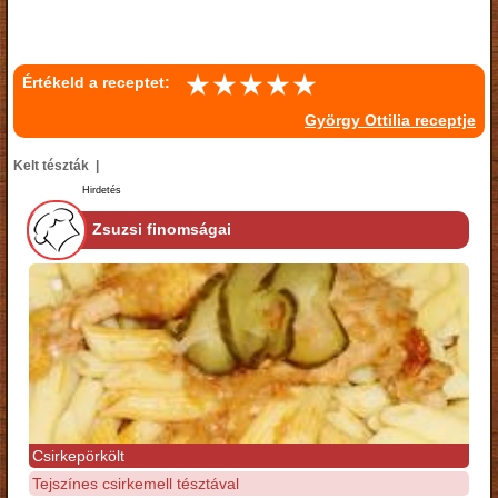
Értékeld a receptet:
György Ottilia receptje
Kelt tészták |
Hirdetés
Zsuzsi finomságai
Csirkepörkölt
Tejszínes csirkemell tésztával