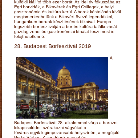
külföldi kiállító több ezer borát. Az idei év fókuszába az
Egri borvidék, a Bikavérek és Egri Csillagok, a helyi
gasztronómia és kultúra kerül. A borok kóstolásán kívül
megismerkedhetünk a Bikavért övező legendákkal,
hungarikum borunk készítésének titkaival. Európa
legszebb borfesztiválján a bor és kultúra találkozását
gazdag zenei és gasztronómiai kínálat teszi most is
felejthetetlenné.
28. Budapest Borfesztivál 2019
A
Budapest Borfesztivál 28. alkalommal várja a borozni,
kikapcsolódni, szórakozni vágyókat a
főváros egyik legimpozánsabb helyszínén, a megújuló
Budai Várban. A vendégek nappal és