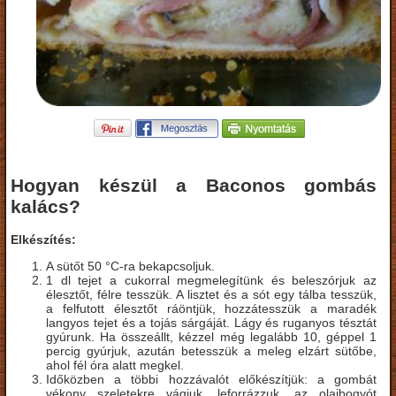
Hogyan készül a Baconos gombás
kalács?
Elkészítés:
A sütőt 50 °C-ra bekapcsoljuk.
1 dl tejet a cukorral megmelegítünk és beleszórjuk az
élesztőt, félre tesszük. A lisztet és a sót egy tálba tesszük,
a felfutott élesztőt ráöntjük, hozzátesszük a maradék
langyos tejet és a tojás sárgáját. Lágy és ruganyos tésztát
gyúrunk. Ha összeállt, kézzel még legalább 10, géppel 1
percig gyúrjuk, azután betesszük a meleg elzárt sütőbe,
ahol fél óra alatt megkel.
Időközben a többi hozzávalót előkészítjük: a gombát
vékony szeletekre vágjuk, leforrázzuk, az olajbogyót