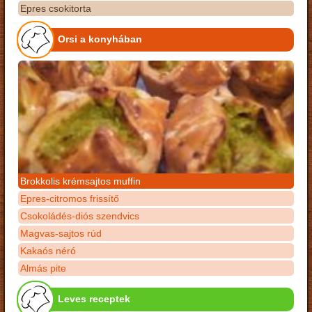
Epres csokitorta
Orsi a konyhában
Brokkolis krémsajtos muffin
Epres-citromos frissítő
Csokoládés-diós szendvics
Magvas-sajtos rúd
Kakaós néró
Almás pite
Leves receptek