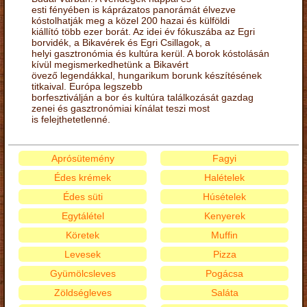
esti fényében is káprázatos panorámát élvezve
kóstolhatják meg a közel 200 hazai és külföldi
kiállító több ezer borát. Az idei év fókuszába az Egri
borvidék, a Bikavérek és Egri Csillagok, a
helyi gasztronómia és kultúra kerül. A borok kóstolásán
kívül megismerkedhetünk a Bikavért
övező legendákkal, hungarikum borunk készítésének
titkaival. Európa legszebb
borfesztiválján a bor és kultúra találkozását gazdag
zenei és gasztronómiai kínálat teszi most
is felejthetetlenné.
Aprósütemény
Fagyi
Édes krémek
Halételek
Édes süti
Húsételek
Egytálétel
Kenyerek
Köretek
Muffin
Levesek
Pizza
Gyümölcsleves
Pogácsa
Zöldségleves
Saláta