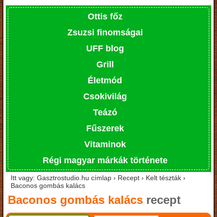
Ottis főz
Zsuzsi finomságai
UFF blog
Grill
Életmód
Csokivilág
Teázó
Fűszerek
Vitaminok
Régi magyar márkák története
Itt vagy: Gasztrostudio.hu címlap › Recept › Kelt tészták ›
Baconos gombás kalács
Baconos gombás kalács
recept