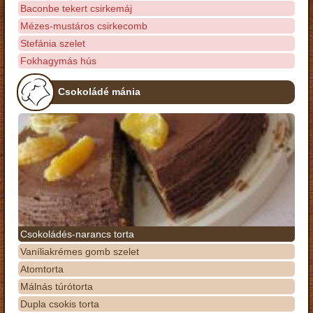
Baconbe tekert csirkemáj
Mézes-mustáros csirkecomb
Stefánia szelet
Fokhagymás hús
Csokoládé mánia
Csokoládés-narancs torta
Vaníliakrémes gomb szelet
Atomtorta
Málnás túrótorta
Dupla csokis torta