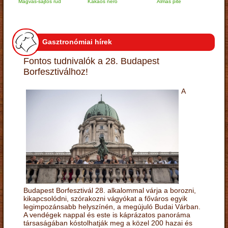
Magvas-sajtos rúd
Kakaós néró
Almás pite
Zabpely
túrógo
Gasztronómiai hírek
Fontos tudnivalók a 28. Budapest
Borfesztiválhoz!
A
Budapest Borfesztivál 28. alkalommal várja a borozni,
kikapcsolódni, szórakozni vágyókat a főváros egyik
legimpozánsabb helyszínén, a megújuló Budai Várban.
A vendégek nappal és este is káprázatos panoráma
társaságában kóstolhatják meg a közel 200 hazai és