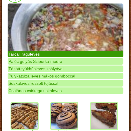
Tarcali raguleves
Palóc gulyás Sziporka módra
Töltött tyúkhúsleves zsályával
Pulykazúza leves mákos gombóccal
Sóskaleves reszelt tojással
Csalános csirkegaluskaleves