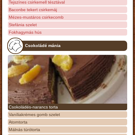
Tejszínes csirkemell tésztával
Baconbe tekert csirkemáj
Mézes-mustáros csirkecomb
Stefánia szelet
Fokhagymás hús
Csokoládé mánia
Csokoládés-narancs torta
Vaníliakrémes gomb szelet
Atomtorta
Málnás túrótorta