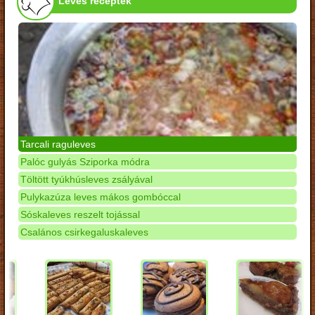
Leves receptek
Tarcali raguleves
Palóc gulyás Sziporka módra
Töltött tyúkhúsleves zsályával
Pulykazúza leves mákos gombóccal
Sóskaleves reszelt tojással
Csalános csirkegaluskaleves