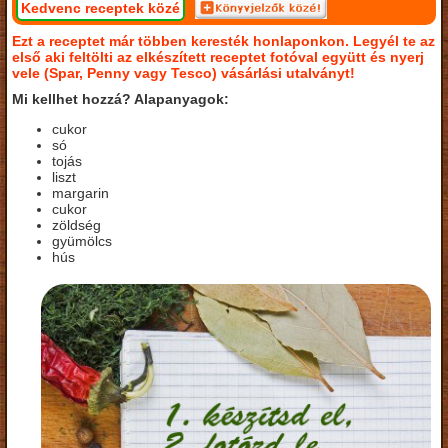
Kedvenc receptek közé
Ezt a receptet már többen keresték honlaponkon. Legyél te az
első aki feltölti az elkészített receptet fotóval együtt és nyerj
vele (Spar, Penny vagy Tesco) vásárlási utalványt!
Mi kellhet hozzá? Alapanyagok:
cukor
só
tojás
liszt
margarin
cukor
zöldség
gyümölcs
hús