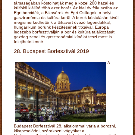
társaságában kóstolhatják meg a közel 200 hazai és
külföldi kiállító több ezer borát. Az idei év fókuszába az
Egri borvidék, a Bikavérek és Egri Csillagok, a helyi
gasztronómia és kultúra kerül. A borok kóstolásán kívül
megismerkedhetünk a Bikavért övező legendákkal,
hungarikum borunk készítésének titkaival. Európa
legszebb borfesztiválján a bor és kultúra találkozását
gazdag zenei és gasztronómiai kínálat teszi most is
felejthetetlenné.
28. Budapest Borfesztivál 2019
A
Budapest Borfesztivál 28. alkalommal várja a borozni,
kikapcsolódni, szórakozni vágyókat a