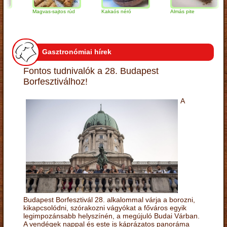
Magvas-sajtos rúd
Kakaós néró
Almás pite
Z
t
Gasztronómiai hírek
Fontos tudnivalók a 28. Budapest
Borfesztiválhoz!
A
Budapest Borfesztivál 28. alkalommal várja a borozni,
kikapcsolódni, szórakozni vágyókat a főváros egyik
legimpozánsabb helyszínén, a megújuló Budai Várban.
A vendégek nappal és este is káprázatos panoráma