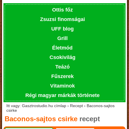
Ottis főz
Zsuzsi finomságai
UFF blog
Grill
Életmód
Csokivilág
Teázó
Fűszerek
Vitaminok
Régi magyar márkák története
Itt vagy: Gasztrostudio.hu címlap › Recept › Baconos-sajtos
csirke
Baconos-sajtos csirke
recept