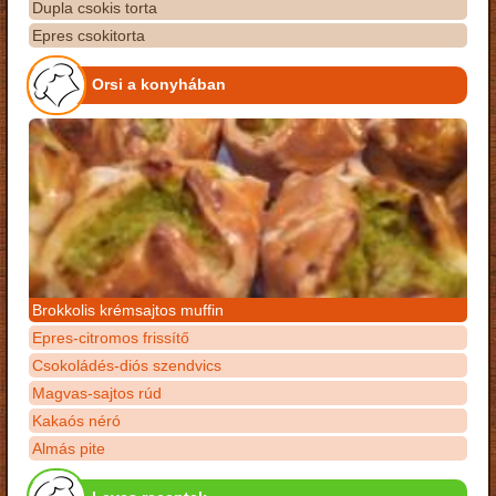
Dupla csokis torta
Epres csokitorta
Orsi a konyhában
Brokkolis krémsajtos muffin
Epres-citromos frissítő
Csokoládés-diós szendvics
Magvas-sajtos rúd
Kakaós néró
Almás pite