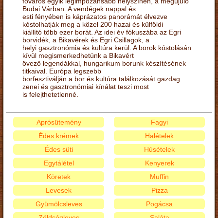
főváros egyik legimpozánsabb helyszínén, a megújuló
Budai Várban. A vendégek nappal és
esti fényében is káprázatos panorámát élvezve
kóstolhatják meg a közel 200 hazai és külföldi
kiállító több ezer borát. Az idei év fókuszába az Egri
borvidék, a Bikavérek és Egri Csillagok, a
helyi gasztronómia és kultúra kerül. A borok kóstolásán
kívül megismerkedhetünk a Bikavért
övező legendákkal, hungarikum borunk készítésének
titkaival. Európa legszebb
borfesztiválján a bor és kultúra találkozását gazdag
zenei és gasztronómiai kínálat teszi most
is felejthetetlenné.
Aprósütemény
Fagyi
Édes krémek
Halételek
Édes süti
Húsételek
Egytálétel
Kenyerek
Köretek
Muffin
Levesek
Pizza
Gyümölcsleves
Pogácsa
Zöldségleves
Saláta