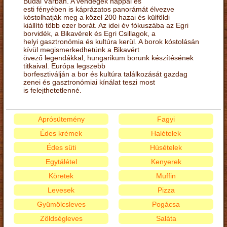
Budai Várban. A vendégek nappal és
esti fényében is káprázatos panorámát élvezve
kóstolhatják meg a közel 200 hazai és külföldi
kiállító több ezer borát. Az idei év fókuszába az Egri
borvidék, a Bikavérek és Egri Csillagok, a
helyi gasztronómia és kultúra kerül. A borok kóstolásán
kívül megismerkedhetünk a Bikavért
övező legendákkal, hungarikum borunk készítésének
titkaival. Európa legszebb
borfesztiválján a bor és kultúra találkozását gazdag
zenei és gasztronómiai kínálat teszi most
is felejthetetlenné.
Aprósütemény
Fagyi
Édes krémek
Halételek
Édes süti
Húsételek
Egytálétel
Kenyerek
Köretek
Muffin
Levesek
Pizza
Gyümölcsleves
Pogácsa
Zöldségleves
Saláta