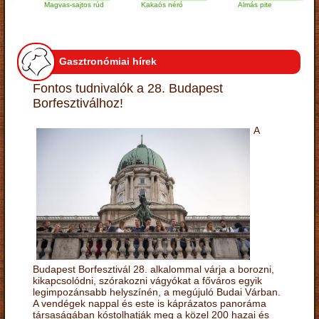
Magvas-sajtos rúd
Kakaós néró
Almás pite
Gasztronómiai hírek
Fontos tudnivalók a 28. Budapest
Borfesztiválhoz!
A
Budapest Borfesztivál 28. alkalommal várja a borozni,
kikapcsolódni, szórakozni vágyókat a főváros egyik
legimpozánsabb helyszínén, a megújuló Budai Várban.
A vendégek nappal és este is káprázatos panoráma
társaságában kóstolhatják meg a közel 200 hazai és