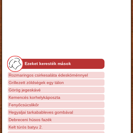
Ezeket keresték mások
Rozmaringos csirkesaláta édesköménnyel
Grillezett zöldségek egy tálon
Görög jegeskávé
Kemencés korhelykáposzta
Fenyőcsúcslikőr
Hegyaljai tarkabableves gombával
Debreceni húsos fazék
Kelt túrós batyu 2.