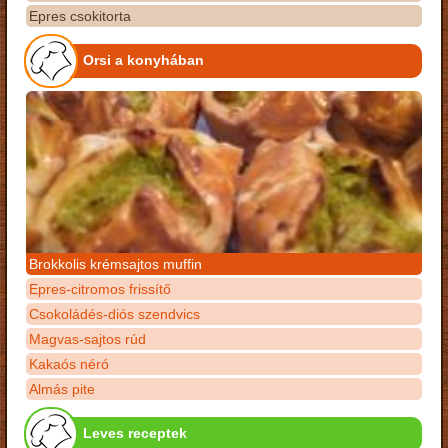
Epres csokitorta
Orsi a konyhában
Brokkolis krémsajtos muffin
Epres-citromos frissítő
Csokoládés-diós szendvics
Magvas-sajtos rúd
Kakaós néró
Almás pite
Leves receptek