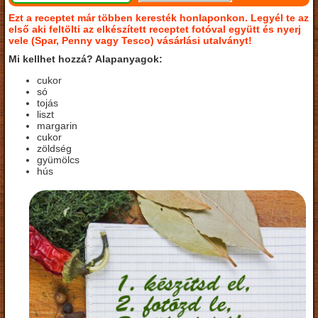
Ezt a receptet már többen keresték honlaponkon. Legyél te az
első aki feltölti az elkészített receptet fotóval együtt és nyerj
vele (Spar, Penny vagy Tesco) vásárlási utalványt!
Mi kellhet hozzá? Alapanyagok:
cukor
só
tojás
liszt
margarin
cukor
zöldség
gyümölcs
hús