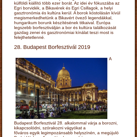
külföldi kiállító több ezer borát. Az idei év fókuszába az
Egri borvidék, a Bikavérek és Egri Csillagok, a helyi
gasztronómia és kultúra kerül. A borok kóstolásán kívül
megismerkedhetünk a Bikavért övező legendákkal,
hungarikum borunk készítésének titkaival. Európa
legszebb borfesztiválján a bor és kultúra találkozását
gazdag zenei és gasztronómiai kínálat teszi most is
felejthetetlenné.
28. Budapest Borfesztivál 2019
A
Budapest Borfesztivál 28. alkalommal várja a borozni,
kikapcsolódni, szórakozni vágyókat a
főváros egyik legimpozánsabb helyszínén, a megújuló