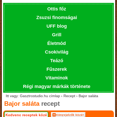
Ottis főz
Zsuzsi finomságai
UFF blog
Grill
Életmód
Csokivilág
Teázó
Fűszerek
Vitaminok
Régi magyar márkák története
Itt vagy: Gasztrostudio.hu címlap › Recept › Bajor saláta
Bajor saláta
recept
Kedvenc receptek közé