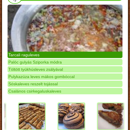
Tarcali raguleves
Palóc gulyás Sziporka módra
Töltött tyúkhúsleves zsályával
Pulykazúza leves mákos gombóccal
Sóskaleves reszelt tojással
Csalános csirkegaluskaleves