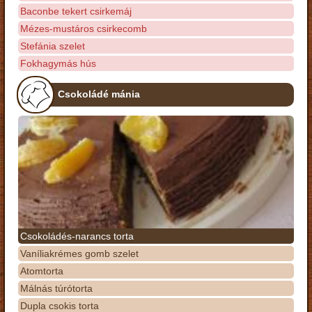
Baconbe tekert csirkemáj
Mézes-mustáros csirkecomb
Stefánia szelet
Fokhagymás hús
Csokoládé mánia
Csokoládés-narancs torta
Vaníliakrémes gomb szelet
Atomtorta
Málnás túrótorta
Dupla csokis torta