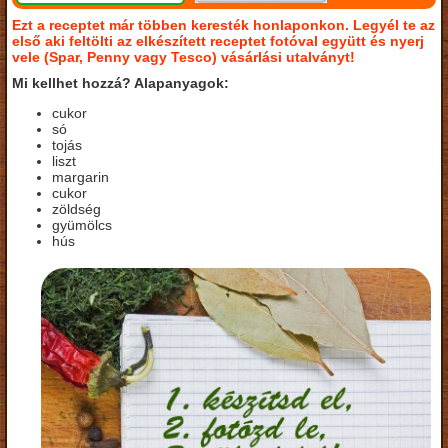
Ezt a receptet már többen keresték honlaponkon. Legyél te az
első aki feltölti az elkészített receptet fotóval együtt és nyerj
vele (Spar, Penny vagy Tesco) vásárlási utalványt!
Mi kellhet hozzá? Alapanyagok:
cukor
só
tojás
liszt
margarin
cukor
zöldség
gyümölcs
hús