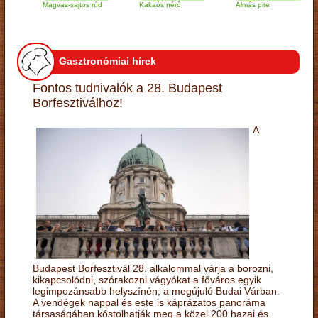
Magvas-sajtos rúd
Kakaós néró
Almás pite
Z
t
Gasztronómiai hírek
Fontos tudnivalók a 28. Budapest
Borfesztiválhoz!
A
Budapest Borfesztivál 28. alkalommal várja a borozni,
kikapcsolódni, szórakozni vágyókat a főváros egyik
legimpozánsabb helyszínén, a megújuló Budai Várban.
A vendégek nappal és este is káprázatos panoráma
társaságában kóstolhatják meg a közel 200 hazai és