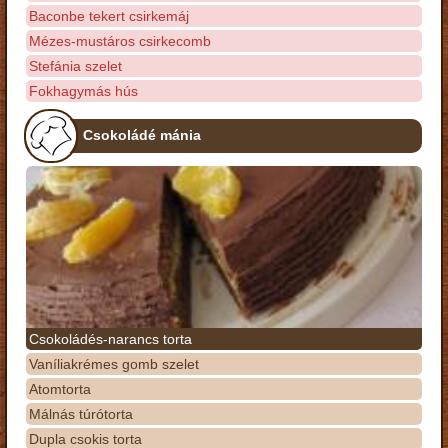
Baconbe tekert csirkemáj
Mézes-mustáros csirkecomb
Stefánia szelet
Fokhagymás hús
Csokoládé mánia
Csokoládés-narancs torta
Vaníliakrémes gomb szelet
Atomtorta
Málnás túrótorta
Dupla csokis torta