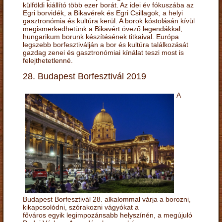
külföldi kiállító több ezer borát. Az idei év fókuszába az
Egri borvidék, a Bikavérek és Egri Csillagok, a helyi
gasztronómia és kultúra kerül. A borok kóstolásán kívül
megismerkedhetünk a Bikavért övező legendákkal,
hungarikum borunk készítésének titkaival. Európa
legszebb borfesztiválján a bor és kultúra találkozását
gazdag zenei és gasztronómiai kínálat teszi most is
felejthetetlenné.
28. Budapest Borfesztivál 2019
A
Budapest Borfesztivál 28. alkalommal várja a borozni,
kikapcsolódni, szórakozni vágyókat a
főváros egyik legimpozánsabb helyszínén, a megújuló