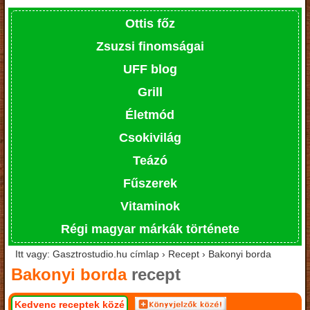
Ottis főz
Zsuzsi finomságai
UFF blog
Grill
Életmód
Csokivilág
Teázó
Fűszerek
Vitaminok
Régi magyar márkák története
Itt vagy: Gasztrostudio.hu címlap › Recept › Bakonyi borda
Bakonyi borda
recept
Kedvenc receptek közé