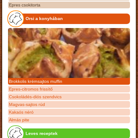
Epres csokitorta
Orsi a konyhában
Brokkolis krémsajtos muffin
Epres-citromos frissítő
Csokoládés-diós szendvics
Magvas-sajtos rúd
Kakaós néró
Almás pite
Leves receptek