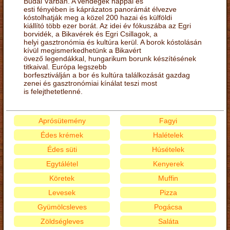
Budai Várban. A vendégek nappal és
esti fényében is káprázatos panorámát élvezve
kóstolhatják meg a közel 200 hazai és külföldi
kiállító több ezer borát. Az idei év fókuszába az Egri
borvidék, a Bikavérek és Egri Csillagok, a
helyi gasztronómia és kultúra kerül. A borok kóstolásán
kívül megismerkedhetünk a Bikavért
övező legendákkal, hungarikum borunk készítésének
titkaival. Európa legszebb
borfesztiválján a bor és kultúra találkozását gazdag
zenei és gasztronómiai kínálat teszi most
is felejthetetlenné.
Aprósütemény
Fagyi
Édes krémek
Halételek
Édes süti
Húsételek
Egytálétel
Kenyerek
Köretek
Muffin
Levesek
Pizza
Gyümölcsleves
Pogácsa
Zöldségleves
Saláta