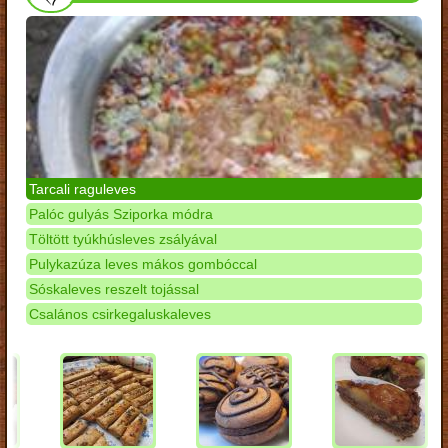
Tarcali raguleves
Palóc gulyás Sziporka módra
Töltött tyúkhúsleves zsályával
Pulykazúza leves mákos gombóccal
Sóskaleves reszelt tojással
Csalános csirkegaluskaleves