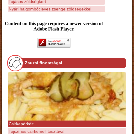
Tojásos zöldségkert
Nyári halgombócleves zsenge zöldségekkel
Content on this page requires a newer version of
Adobe Flash Player.
Zsuzsi finomságai
Csirkepörkölt
Tejszínes csirkemell tésztával