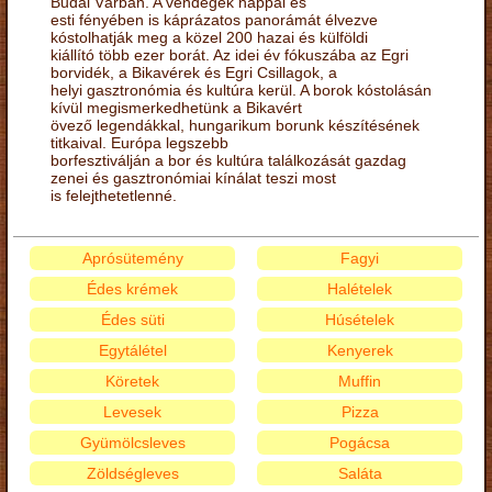
Budai Várban. A vendégek nappal és
esti fényében is káprázatos panorámát élvezve
kóstolhatják meg a közel 200 hazai és külföldi
kiállító több ezer borát. Az idei év fókuszába az Egri
borvidék, a Bikavérek és Egri Csillagok, a
helyi gasztronómia és kultúra kerül. A borok kóstolásán
kívül megismerkedhetünk a Bikavért
övező legendákkal, hungarikum borunk készítésének
titkaival. Európa legszebb
borfesztiválján a bor és kultúra találkozását gazdag
zenei és gasztronómiai kínálat teszi most
is felejthetetlenné.
Aprósütemény
Fagyi
Édes krémek
Halételek
Édes süti
Húsételek
Egytálétel
Kenyerek
Köretek
Muffin
Levesek
Pizza
Gyümölcsleves
Pogácsa
Zöldségleves
Saláta