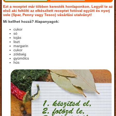
Ezt a receptet már többen keresték honlaponkon. Legyél te az
első aki feltölti az elkészített receptet fotóval együtt és nyerj
vele (Spar, Penny vagy Tesco) vásárlási utalványt!
Mi kellhet hozzá? Alapanyagok:
cukor
só
tojás
liszt
margarin
cukor
zöldség
gyümölcs
hús