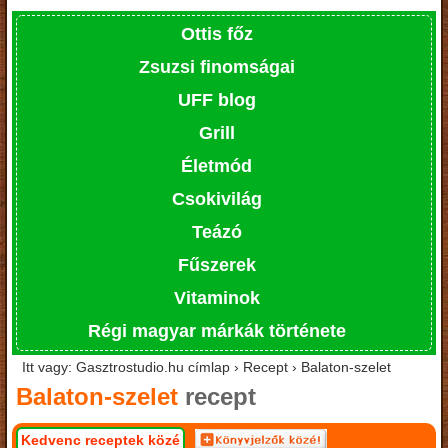
Ottis főz
Zsuzsi finomságai
UFF blog
Grill
Életmód
Csokivilág
Teázó
Fűszerek
Vitaminok
Régi magyar márkák története
Itt vagy: Gasztrostudio.hu címlap › Recept › Balaton-szelet
Balaton-szelet
recept
Kedvenc receptek közé