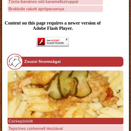
Túrós-banános süti karamellsziruppal
Brokkolis rakott aprópecsenye
Content on this page requires a newer version of
Adobe Flash Player.
Zsuzsi finomságai
Csirkepörkölt
Tejszínes csirkemell tésztával