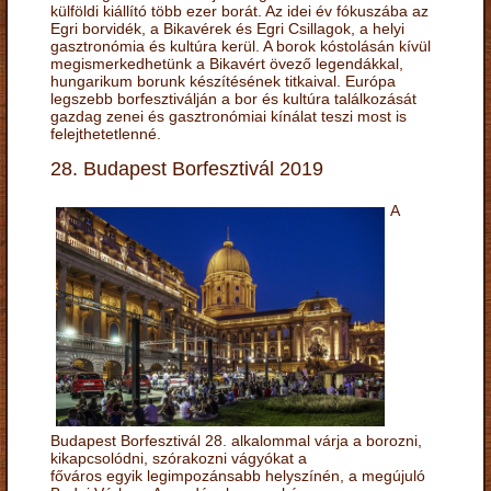
külföldi kiállító több ezer borát. Az idei év fókuszába az
Egri borvidék, a Bikavérek és Egri Csillagok, a helyi
gasztronómia és kultúra kerül. A borok kóstolásán kívül
megismerkedhetünk a Bikavért övező legendákkal,
hungarikum borunk készítésének titkaival. Európa
legszebb borfesztiválján a bor és kultúra találkozását
gazdag zenei és gasztronómiai kínálat teszi most is
felejthetetlenné.
28. Budapest Borfesztivál 2019
A
Budapest Borfesztivál 28. alkalommal várja a borozni,
kikapcsolódni, szórakozni vágyókat a
főváros egyik legimpozánsabb helyszínén, a megújuló