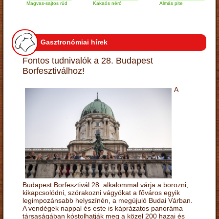
Magvas-sajtos rúd
Kakaós néró
Almás pite
Za
tú
Gasztronómiai hírek
Fontos tudnivalók a 28. Budapest
Borfesztiválhoz!
A
Budapest Borfesztivál 28. alkalommal várja a borozni,
kikapcsolódni, szórakozni vágyókat a főváros egyik
legimpozánsabb helyszínén, a megújuló Budai Várban.
A vendégek nappal és este is káprázatos panoráma
társaságában kóstolhatják meg a közel 200 hazai és