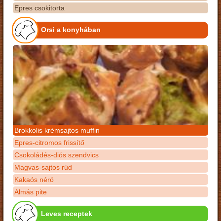
Epres csokitorta
Orsi a konyhában
Brokkolis krémsajtos muffin
Epres-citromos frissítő
Csokoládés-diós szendvics
Magvas-sajtos rúd
Kakaós néró
Almás pite
Leves receptek