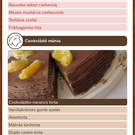
Baconbe tekert csirkemáj
Mézes-mustáros csirkecomb
Stefánia szelet
Fokhagymás hús
Csokoládé mánia
Csokoládés-narancs torta
Vaníliakrémes gomb szelet
Atomtorta
Málnás túrótorta
Dupla csokis torta