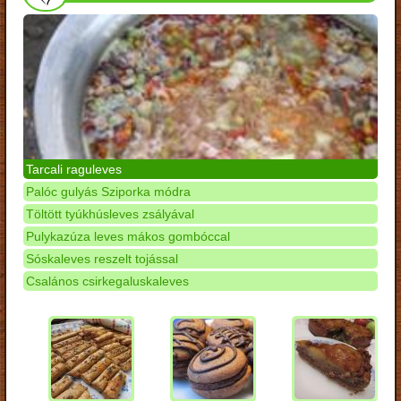
Tarcali raguleves
Palóc gulyás Sziporka módra
Töltött tyúkhúsleves zsályával
Pulykazúza leves mákos gombóccal
Sóskaleves reszelt tojással
Csalános csirkegaluskaleves