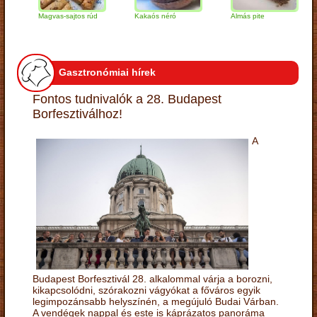
Magvas-sajtos rúd
Kakaós néró
Almás pite
Za
tú
Gasztronómiai hírek
Fontos tudnivalók a 28. Budapest
Borfesztiválhoz!
A
Budapest Borfesztivál 28. alkalommal várja a borozni,
kikapcsolódni, szórakozni vágyókat a főváros egyik
legimpozánsabb helyszínén, a megújuló Budai Várban.
A vendégek nappal és este is káprázatos panoráma