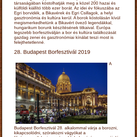
társaságában kóstolhatják meg a közel 200 hazai és
külföldi kiállító több ezer borát. Az idei év fókuszába az
Egri borvidék, a Bikavérek és Egri Csillagok, a helyi
gasztronómia és kultúra kerül. A borok kóstolásán kívül
megismerkedhetünk a Bikavért övező legendákkal,
hungarikum borunk készítésének titkaival. Európa
legszebb borfesztiválján a bor és kultúra találkozását
gazdag zenei és gasztronómiai kínálat teszi most is
felejthetetlenné.
28. Budapest Borfesztivál 2019
A
Budapest Borfesztivál 28. alkalommal várja a borozni,
kikapcsolódni, szórakozni vágyókat a