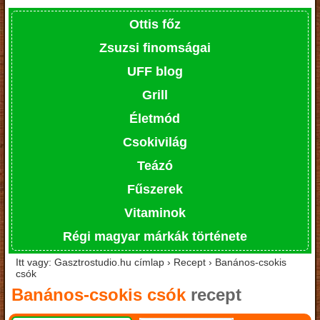
Ottis főz
Zsuzsi finomságai
UFF blog
Grill
Életmód
Csokivilág
Teázó
Fűszerek
Vitaminok
Régi magyar márkák története
Itt vagy: Gasztrostudio.hu címlap › Recept › Banános-csokis
csók
Banános-csokis csók
recept