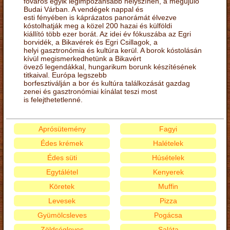
főváros egyik legimpozánsabb helyszínén, a megújuló
Budai Várban. A vendégek nappal és
esti fényében is káprázatos panorámát élvezve
kóstolhatják meg a közel 200 hazai és külföldi
kiállító több ezer borát. Az idei év fókuszába az Egri
borvidék, a Bikavérek és Egri Csillagok, a
helyi gasztronómia és kultúra kerül. A borok kóstolásán
kívül megismerkedhetünk a Bikavért
övező legendákkal, hungarikum borunk készítésének
titkaival. Európa legszebb
borfesztiválján a bor és kultúra találkozását gazdag
zenei és gasztronómiai kínálat teszi most
is felejthetetlenné.
Aprósütemény
Fagyi
Édes krémek
Halételek
Édes süti
Húsételek
Egytálétel
Kenyerek
Köretek
Muffin
Levesek
Pizza
Gyümölcsleves
Pogácsa
Zöldségleves
Saláta