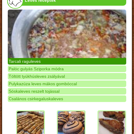
Leves receptek
Tarcali raguleves
Palóc gulyás Sziporka módra
Töltött tyúkhúsleves zsályával
Pulykazúza leves mákos gombóccal
Sóskaleves reszelt tojással
Csalános csirkegaluskaleves