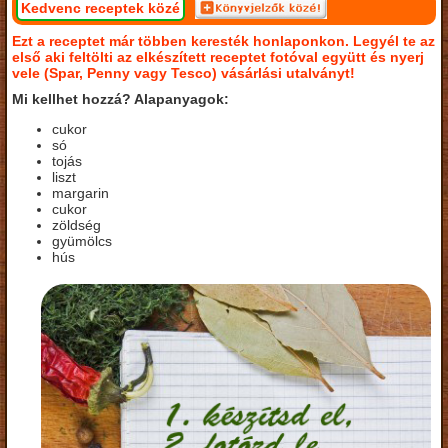
Kedvenc receptek közé
Ezt a receptet már többen keresték honlaponkon. Legyél te az
első aki feltölti az elkészített receptet fotóval együtt és nyerj
vele (Spar, Penny vagy Tesco) vásárlási utalványt!
Mi kellhet hozzá? Alapanyagok:
cukor
só
tojás
liszt
margarin
cukor
zöldség
gyümölcs
hús