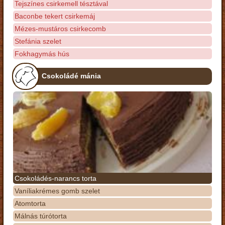
Tejszínes csirkemell tésztával
Baconbe tekert csirkemáj
Mézes-mustáros csirkecomb
Stefánia szelet
Fokhagymás hús
Csokoládé mánia
Csokoládés-narancs torta
Vaníliakrémes gomb szelet
Atomtorta
Málnás túrótorta