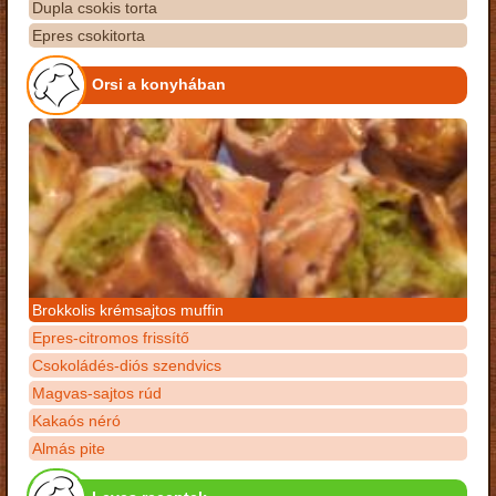
Dupla csokis torta
Epres csokitorta
Orsi a konyhában
Brokkolis krémsajtos muffin
Epres-citromos frissítő
Csokoládés-diós szendvics
Magvas-sajtos rúd
Kakaós néró
Almás pite