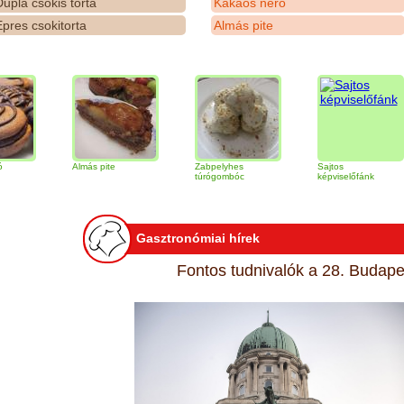
upla csokis torta
Kakaós néró
pres csokitorta
Almás pite
Almás pite
Zabpelyhes
Sajtos
T
túrógombóc
képviselőfánk
Gasztronómiai hírek
Fontos tudnivalók a 28. Budapes