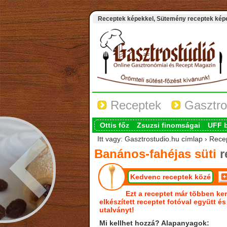
Receptek képekkel, Sütemény receptek képek
Receptek
Gasztro
Ottis főz
Zsuzsi finomságai
UFF 
Itt vagy: Gasztrostudio.hu címlap › Rece
Banános-fahéjas süti
r
Kedvenc receptek közé
Ezt a receptet már többen ker
elkészített receptet fotóval együtt é
utalványt!
Mi kellhet hozzá? Alapanyagok: