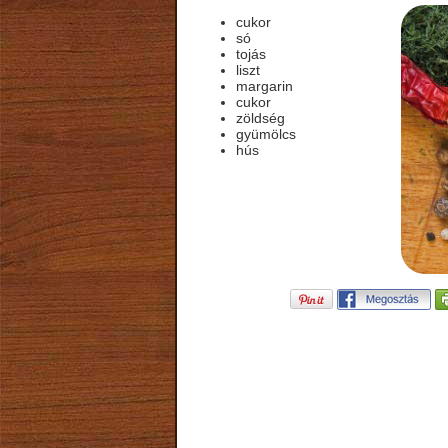
cukor
só
tojás
liszt
margarin
cukor
zöldség
gyümölcs
hús