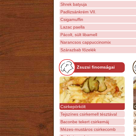
Shrek batyuja
Padlizsánkrém VII.
Csigamuffin
Lazac paella
Pácolt, sült libamell
Narancsos cappuccinomix
Szárazbab főzelék
Zsuzsi finomságai
Csirkepörkölt
Tejszínes csirkemell tésztával
Baconbe tekert csirkemáj
Mézes-mustáros csirkecomb
M