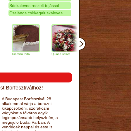
Sóskaleves reszelt tojással
Csalános csirkegaluskaleves
iramisu torta
Quinoa saláta
Mandulás kifli
Csokolád
narancs t
t Borfesztiválhoz!
A Budapest Borfesztivál 28.
alkalommal várja a borozni,
kikapcsolódni, szórakozni
vágyókat a főváros egyik
legimpozánsabb helyszínén, a
megújuló Budai Várban. A
vendégek nappal és este is