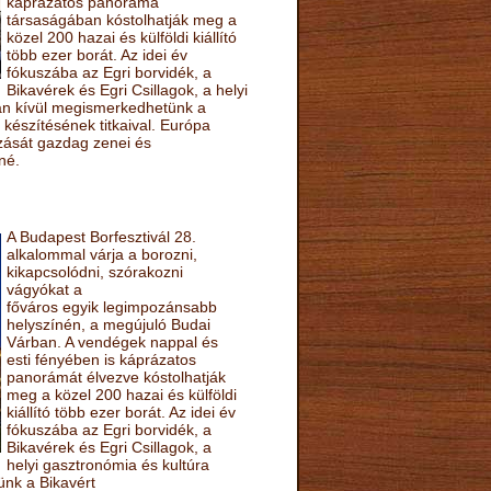
káprázatos panoráma
társaságában kóstolhatják meg a
közel 200 hazai és külföldi kiállító
több ezer borát. Az idei év
fókuszába az Egri borvidék, a
Bikavérek és Egri Csillagok, a helyi
sán kívül megismerkedhetünk a
készítésének titkaival. Európa
ozását gazdag zenei és
né.
A Budapest Borfesztivál 28.
alkalommal várja a borozni,
kikapcsolódni, szórakozni
vágyókat a
főváros egyik legimpozánsabb
helyszínén, a megújuló Budai
Várban. A vendégek nappal és
esti fényében is káprázatos
panorámát élvezve kóstolhatják
meg a közel 200 hazai és külföldi
kiállító több ezer borát. Az idei év
fókuszába az Egri borvidék, a
Bikavérek és Egri Csillagok, a
helyi gasztronómia és kultúra
ünk a Bikavért