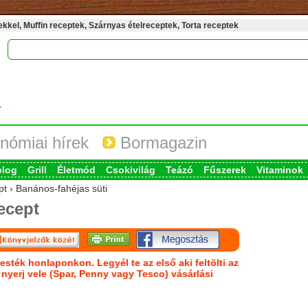
kel, Muffin receptek, Szárnyas ételreceptek, Torta receptek
nómiai hírek
Bormagazin
blog
Grill
Életmód
Csokivilág
Teázó
Fűszerek
Vitaminok
pt › Banános-fahéjas süti
ecept
esték honlaponkon. Legyél te az első aki feltölti az
s nyerj vele (Spar, Penny vagy Tesco) vásárlási