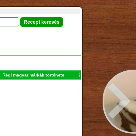
Régi magyar márkák története