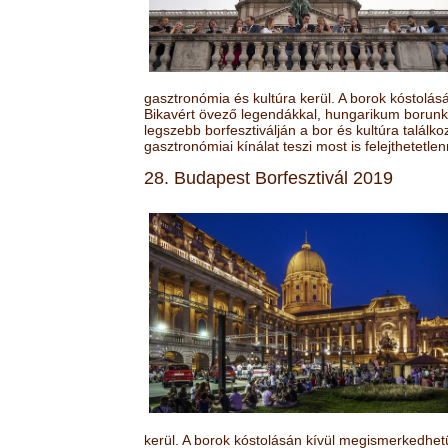
gasztronómia és kultúra kerül. A borok kóstolá
Bikavért övező legendákkal, hungarikum borunk 
legszebb borfesztiválján a bor és kultúra találk
gasztronómiai kínálat teszi most is felejthetetlen
28. Budapest Borfesztivál 2019
kerül. A borok kóstolásán kívül megismerkedhet