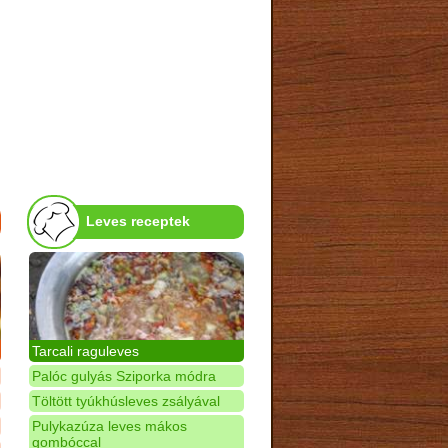
Leves receptek
Tarcali raguleves
Palóc gulyás Sziporka módra
Töltött tyúkhúsleves zsályával
Pulykazúza leves mákos
gombóccal