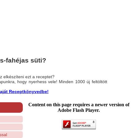
-fahéjas süti?
 elkészíteni ezt a receptet?
nlapunkra, hogy nyerhess vele! Minden 1000 új feltöltött
a saját Receptkönyvedbe!
Content on this page requires a newer version of
Adobe Flash Player.
ssal