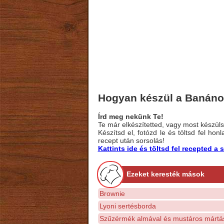
Hogyan készül a Banános
Írd meg nekünk Te!
Te már elkészítetted, vagy most készülsz
Készítsd el, fotózd le és töltsd fel ho
recept után sorsolás!
Kattints ide és töltsd fel recepted 
Ezeket keresték mások
Brownie
Lyoni sertésborda
Szűzérmék almával és mustáros mártá