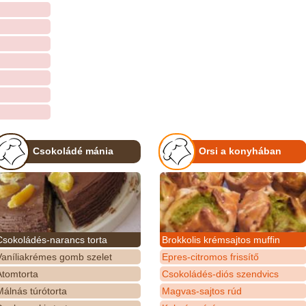
Csokoládé mánia
Orsi a konyhában
Csokoládés-narancs torta
Brokkolis krémsajtos muffin
Vaníliakrémes gomb szelet
Epres-citromos frissítő
Atomtorta
Csokoládés-diós szendvics
álnás túrótorta
Magvas-sajtos rúd