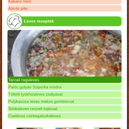
Kakaós néró
Almás pite
Leves receptek
Tarcali raguleves
Palóc gulyás Sziporka módra
Töltött tyúkhúsleves zsályával
Pulykazúza leves mákos gombóccal
Sóskaleves reszelt tojással
Csalános csirkegaluskaleves