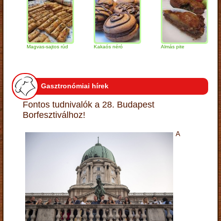
Magvas-sajtos rúd
Kakaós néró
Almás pite
Za
tú
Gasztronómiai hírek
Fontos tudnivalók a 28. Budapest
Borfesztiválhoz!
A