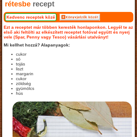
rétesbe
recept
Kedvenc receptek közé
Ezt a receptet már többen keresték honlaponkon. Legyél te az
első aki feltölti az elkészített receptet fotóval együtt és nyerj
vele (Spar, Penny vagy Tesco) vásárlási utalványt!
Mi kellhet hozzá? Alapanyagok:
cukor
só
tojás
liszt
margarin
cukor
zöldség
gyümölcs
hús