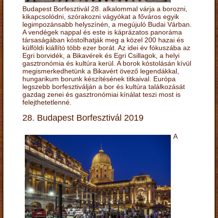
Budapest Borfesztivál 28. alkalommal várja a borozni,
kikapcsolódni, szórakozni vágyókat a főváros egyik
legimpozánsabb helyszínén, a megújuló Budai Várban.
A vendégek nappal és este is káprázatos panoráma
társaságában kóstolhatják meg a közel 200 hazai és
külföldi kiállító több ezer borát. Az idei év fókuszába az
Egri borvidék, a Bikavérek és Egri Csillagok, a helyi
gasztronómia és kultúra kerül. A borok kóstolásán kívül
megismerkedhetünk a Bikavért övező legendákkal,
hungarikum borunk készítésének titkaival. Európa
legszebb borfesztiválján a bor és kultúra találkozását
gazdag zenei és gasztronómiai kínálat teszi most is
felejthetetlenné.
28. Budapest Borfesztivál 2019
A