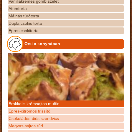
Vaníliakrémes gomb szelet
Atomtorta
Málnás túrótorta
Dupla csokis torta
Epres csokitorta
Orsi a konyhában
Brokkolis krémsajtos muffin
Epres-citromos frissítő
Csokoládés-diós szendvics
Magvas-sajtos rúd