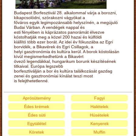
Budapest Borfesztivál 28. alkalommal várja a borozni,
kikapcsolódni, szórakozni vágyókat a
főváros egyik legimpozánsabb helyszínén, a megújuló
Budai Várban. A vendégek nappal és
esti fényében is káprázatos panorámát élvezve
kóstolhatják meg a közel 200 hazai és külföldi
kiállító több ezer borát. Az idei év fókuszába az Egri
borvidék, a Bikavérek és Egri Csillagok, a
helyi gasztronómia és kultúra kerül. A borok kóstolásán
kívül megismerkedhetünk a Bikavért
övező legendákkal, hungarikum borunk készítésének
titkaival. Európa legszebb
borfesztiválján a bor és kultúra találkozását gazdag
zenei és gasztronómiai kínálat teszi most
is felejthetetlenné.
Aprósütemény
Fagyi
Édes krémek
Halételek
Édes süti
Húsételek
Egytálétel
Kenyerek
Köretek
Muffin