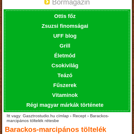
Bormagazin
Ottis főz
Zsuzsi finomságai
UFF blog
Grill
Életmód
Csokivilág
Teázó
Fűszerek
Vitaminok
Régi magyar márkák története
Itt vagy: Gasztrostudio.hu címlap › Recept › Barackos-
marcipános töltelék rétesbe
Barackos-marcipános töltelék