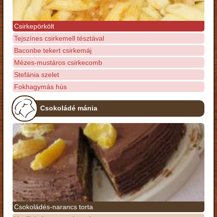
Csirkepörkölt
Tejszínes csirkemell tésztával
Baconbe tekert csirkemáj
Mézes-mustáros csirkecomb
Stefánia szelet
Fokhagymás hús
Csokoládé mánia
Csokoládés-narancs torta