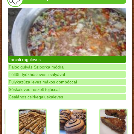
Tarcali raguleves
Palóc gulyás Sziporka módra
Töltött tyúkhúsleves zsályával
Pulykazúza leves mákos gombóccal
Sóskaleves reszelt tojással
Csalános csirkegaluskaleves