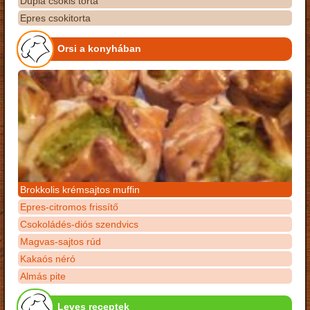
Dupla csokis torta
Epres csokitorta
Orsi a konyhában
Brokkolis krémsajtos muffin
Epres-citromos frissítő
Csokoládés-diós szendvics
Magvas-sajtos rúd
Kakaós néró
Almás pite
Leves receptek