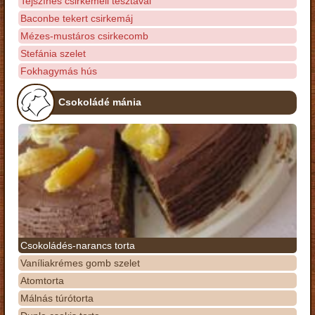
Tejszínes csirkemell tésztával
Baconbe tekert csirkemáj
Mézes-mustáros csirkecomb
Stefánia szelet
Fokhagymás hús
Csokoládé mánia
Csokoládés-narancs torta
Vaníliakrémes gomb szelet
Atomtorta
Málnás túrótorta