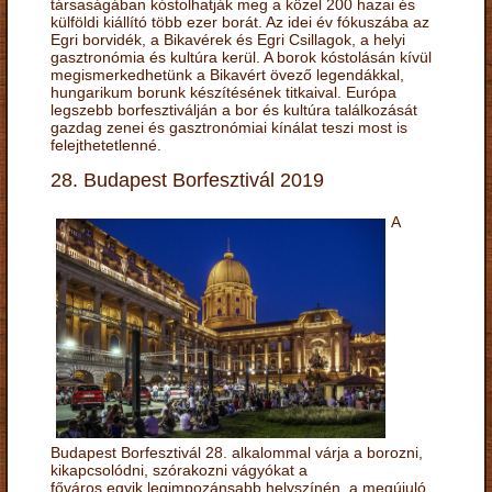
társaságában kóstolhatják meg a közel 200 hazai és
külföldi kiállító több ezer borát. Az idei év fókuszába az
Egri borvidék, a Bikavérek és Egri Csillagok, a helyi
gasztronómia és kultúra kerül. A borok kóstolásán kívül
megismerkedhetünk a Bikavért övező legendákkal,
hungarikum borunk készítésének titkaival. Európa
legszebb borfesztiválján a bor és kultúra találkozását
gazdag zenei és gasztronómiai kínálat teszi most is
felejthetetlenné.
28. Budapest Borfesztivál 2019
A
Budapest Borfesztivál 28. alkalommal várja a borozni,
kikapcsolódni, szórakozni vágyókat a
főváros egyik legimpozánsabb helyszínén, a megújuló