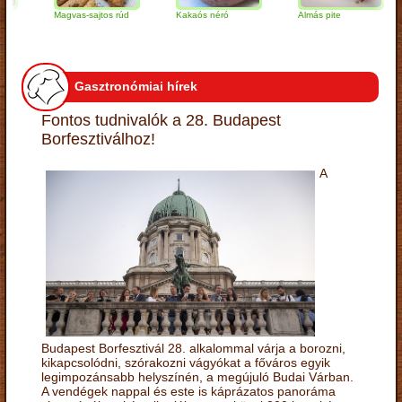
Magvas-sajtos rúd
Kakaós néró
Almás pite
Z
t
Gasztronómiai hírek
Fontos tudnivalók a 28. Budapest
Borfesztiválhoz!
A
Budapest Borfesztivál 28. alkalommal várja a borozni,
kikapcsolódni, szórakozni vágyókat a főváros egyik
legimpozánsabb helyszínén, a megújuló Budai Várban.
A vendégek nappal és este is káprázatos panoráma