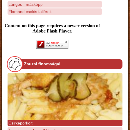
Lángos - másképp
Flamand csokis tallérok
Content on this page requires a newer version of
Adobe Flash Player.
Zsuzsi finomságai
Csirkepörkölt