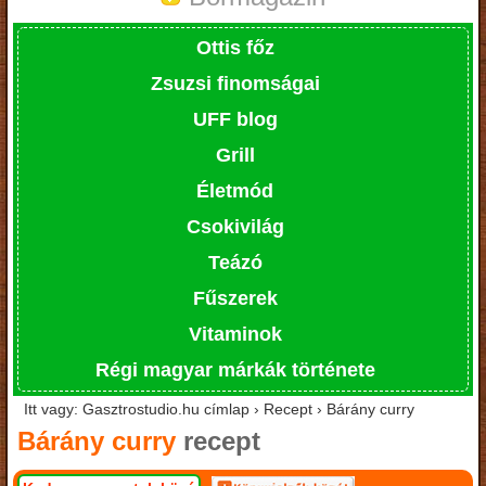
Ottis főz
Zsuzsi finomságai
UFF blog
Grill
Életmód
Csokivilág
Teázó
Fűszerek
Vitaminok
Régi magyar márkák története
Itt vagy: Gasztrostudio.hu címlap › Recept › Bárány curry
Bárány curry
recept