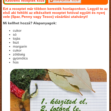
Kedvenc receptek közé
Ezt a receptet már többen keresték honlaponkon. Legyél te az
első aki feltölti az elkészített receptet fotóval együtt és nyerj
vele (Spar, Penny vagy Tesco) vásárlási utalványt!
Mi kellhet hozzá? Alapanyagok:
cukor
só
tojás
liszt
margarin
cukor
zöldség
gyümölcs
hús