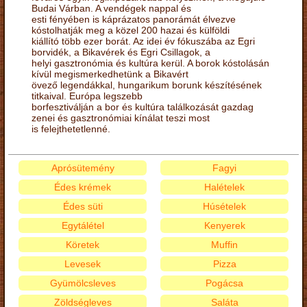
Budai Várban. A vendégek nappal és
esti fényében is káprázatos panorámát élvezve
kóstolhatják meg a közel 200 hazai és külföldi
kiállító több ezer borát. Az idei év fókuszába az Egri
borvidék, a Bikavérek és Egri Csillagok, a
helyi gasztronómia és kultúra kerül. A borok kóstolásán
kívül megismerkedhetünk a Bikavért
övező legendákkal, hungarikum borunk készítésének
titkaival. Európa legszebb
borfesztiválján a bor és kultúra találkozását gazdag
zenei és gasztronómiai kínálat teszi most
is felejthetetlenné.
Aprósütemény
Fagyi
Édes krémek
Halételek
Édes süti
Húsételek
Egytálétel
Kenyerek
Köretek
Muffin
Levesek
Pizza
Gyümölcsleves
Pogácsa
Zöldségleves
Saláta