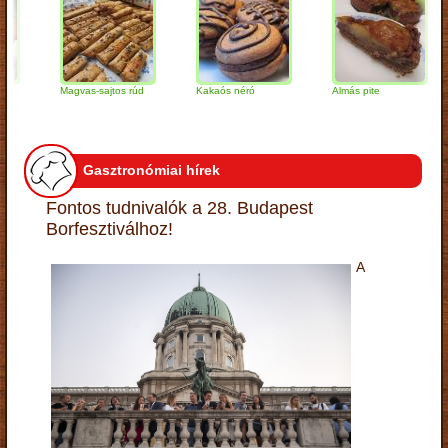
Magvas-sajtos rúd
Kakaós néró
Almás pite
Z
t
Gasztronómiai hírek
Fontos tudnivalók a 28. Budapest
Borfesztiválhoz!
A