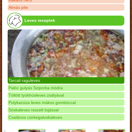
Kakaós néró
Almás pite
Leves receptek
Tarcali raguleves
Palóc gulyás Sziporka módra
Töltött tyúkhúsleves zsályával
Pulykazúza leves mákos gombóccal
Sóskaleves reszelt tojással
Csalános csirkegaluskaleves