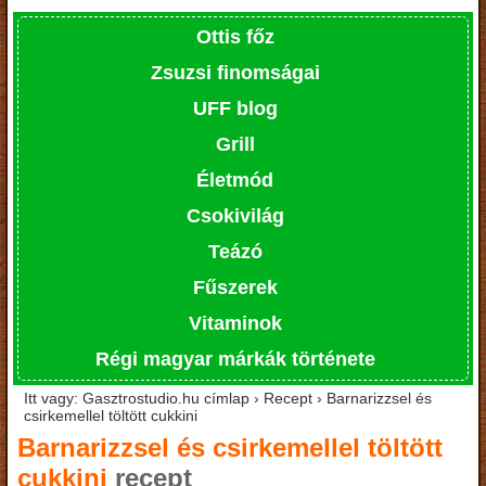
Ottis főz
Zsuzsi finomságai
UFF blog
Grill
Életmód
Csokivilág
Teázó
Fűszerek
Vitaminok
Régi magyar márkák története
Itt vagy: Gasztrostudio.hu címlap › Recept › Barnarizzsel és
csirkemellel töltött cukkini
Barnarizzsel és csirkemellel töltött
cukkini
recept