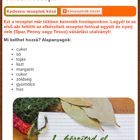
Kedvenc receptek közé
Ezt a receptet már többen keresték honlaponkon. Legyél te az
első aki feltölti az elkészített receptet fotóval együtt és nyerj
vele (Spar, Penny vagy Tesco) vásárlási utalványt!
Mi kellhet hozzá? Alapanyagok:
cukor
só
tojás
liszt
margarin
cukor
zöldség
gyümölcs
hús