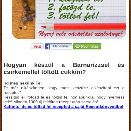
Hogyan készül a Barnarizzsel és
csirkemellel töltött cukkini?
Írd meg nekünk Te!
Te már elkészítetted, vagy most készülsz elkészíteni ezt a
receptet?
Készítsd el, fotózd le és töltsd fel honlapunkra, hogy nyerhess
vele! Minden 1000 új feltöltött recept után sorsolás!
Kattints ide és töltsd fel recepted a saját Receptkönyvedbe!