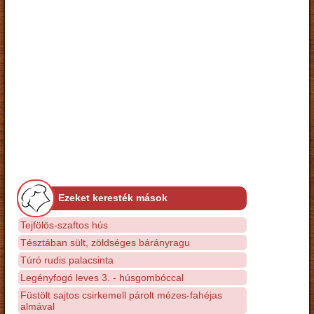
Ezeket keresték mások
Tejfölös-szaftos hús
Tésztában sült, zöldséges bárányragu
Túró rudis palacsinta
Legényfogó leves 3. - húsgombóccal
Füstölt sajtos csirkemell párolt mézes-fahéjas
almával