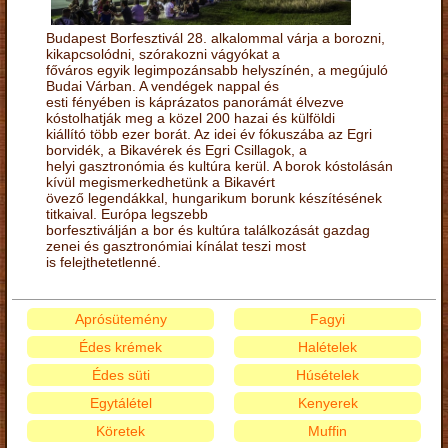
Budapest Borfesztivál 28. alkalommal várja a borozni,
kikapcsolódni, szórakozni vágyókat a
főváros egyik legimpozánsabb helyszínén, a megújuló
Budai Várban. A vendégek nappal és
esti fényében is káprázatos panorámát élvezve
kóstolhatják meg a közel 200 hazai és külföldi
kiállító több ezer borát. Az idei év fókuszába az Egri
borvidék, a Bikavérek és Egri Csillagok, a
helyi gasztronómia és kultúra kerül. A borok kóstolásán
kívül megismerkedhetünk a Bikavért
övező legendákkal, hungarikum borunk készítésének
titkaival. Európa legszebb
borfesztiválján a bor és kultúra találkozását gazdag
zenei és gasztronómiai kínálat teszi most
is felejthetetlenné.
Aprósütemény
Fagyi
Édes krémek
Halételek
Édes süti
Húsételek
Egytálétel
Kenyerek
Köretek
Muffin