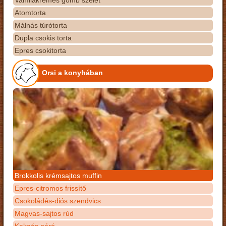
Vaníliakrémes gomb szelet
Atomtorta
Málnás túrótorta
Dupla csokis torta
Epres csokitorta
Orsi a konyhában
Brokkolis krémsajtos muffin
Epres-citromos frissítő
Csokoládés-diós szendvics
Magvas-sajtos rúd