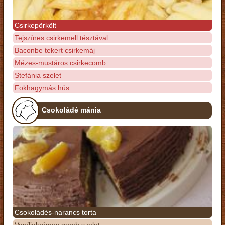
Csirkepörkölt
Tejszínes csirkemell tésztával
Baconbe tekert csirkemáj
Mézes-mustáros csirkecomb
Stefánia szelet
Fokhagymás hús
Csokoládé mánia
Csokoládés-narancs torta