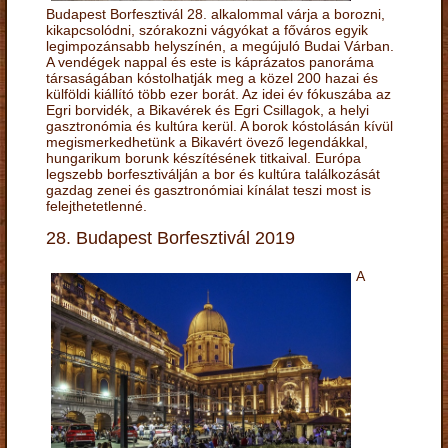
Budapest Borfesztivál 28. alkalommal várja a borozni,
kikapcsolódni, szórakozni vágyókat a főváros egyik
legimpozánsabb helyszínén, a megújuló Budai Várban.
A vendégek nappal és este is káprázatos panoráma
társaságában kóstolhatják meg a közel 200 hazai és
külföldi kiállító több ezer borát. Az idei év fókuszába az
Egri borvidék, a Bikavérek és Egri Csillagok, a helyi
gasztronómia és kultúra kerül. A borok kóstolásán kívül
megismerkedhetünk a Bikavért övező legendákkal,
hungarikum borunk készítésének titkaival. Európa
legszebb borfesztiválján a bor és kultúra találkozását
gazdag zenei és gasztronómiai kínálat teszi most is
felejthetetlenné.
28. Budapest Borfesztivál 2019
A