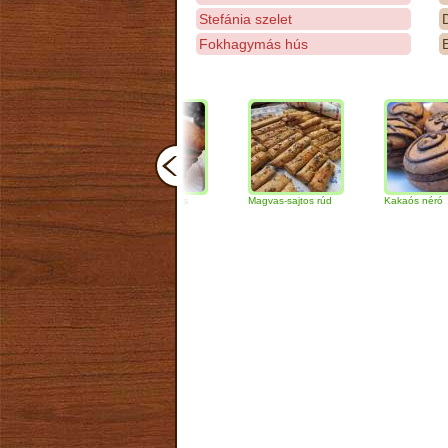
Stefánia szelet
D
Fokhagymás hús
E
Csokoládés-diós
Magvas-sajtos rúd
Kakaós néró
szendvics