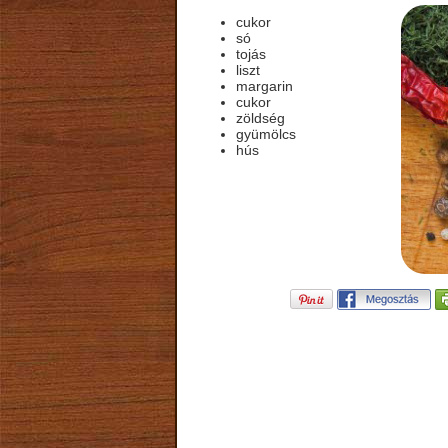
cukor
só
tojás
liszt
margarin
cukor
zöldség
gyümölcs
hús