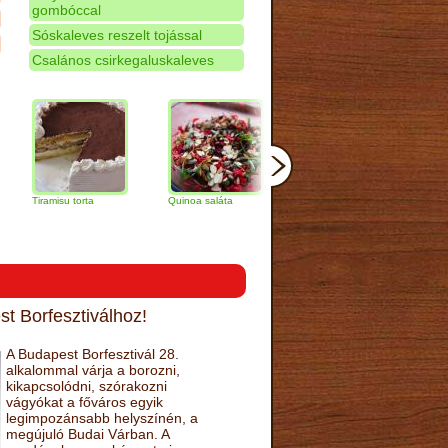
gombóccal
Sóskaleves reszelt tojással
Csalános csirkegaluskaleves
amisu torta
Quinoa saláta
Mandulás kifli
Csokoládés
narancs tort
t Borfesztiválhoz!
A Budapest Borfesztivál 28.
alkalommal várja a borozni,
kikapcsolódni, szórakozni
vágyókat a főváros egyik
legimpozánsabb helyszínén, a
megújuló Budai Várban. A