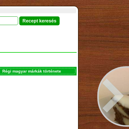
Régi magyar márkák története