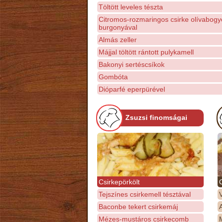
Töltött leveles tészta
Citromos-rozmaringos csirke olívabogy
burgonyával
Almás zeller
Májjal töltött rántott pulykamell
Bakonyi sertéscsíkok
Gombóta
Dióparfé eperpürével
Zsuzsi finomságai
Csirkepörkölt
Tejszínes csirkemell tésztával
Baconbe tekert csirkemáj
Mézes-mustáros csirkecomb
M