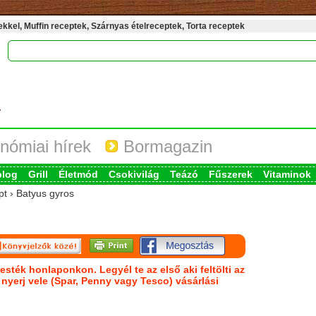
kel, Muffin receptek, Szárnyas ételreceptek, Torta receptek
nómiai hírek
Bormagazin
blog
Grill
Életmód
Csokivilág
Teázó
Fűszerek
Vitaminok
pt › Batyus gyros
esték honlaponkon. Legyél te az első aki feltölti az
s nyerj vele (Spar, Penny vagy Tesco) vásárlási