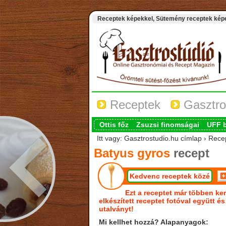
Receptek képekkel, Sütemény receptek képek
Receptek
Gasztro
Ottis főz
Zsuzsi finomságai
UFF 
Itt vagy: Gasztrostudio.hu címlap › Rece
Batyus gyros
recept
Kedvenc receptek közé
Ezt a receptet már többen ker
elkészített receptet fotóval együtt é
utalványt!
Mi kellhet hozzá? Alapanyagok: