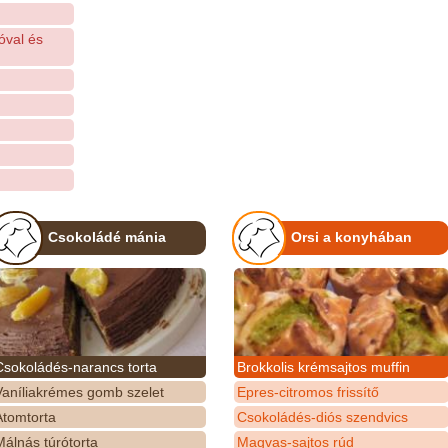
óval és
Csokoládé mánia
Orsi a konyhában
Csokoládés-narancs torta
Brokkolis krémsajtos muffin
Vaníliakrémes gomb szelet
Epres-citromos frissítő
Atomtorta
Csokoládés-diós szendvics
álnás túrótorta
Magvas-sajtos rúd