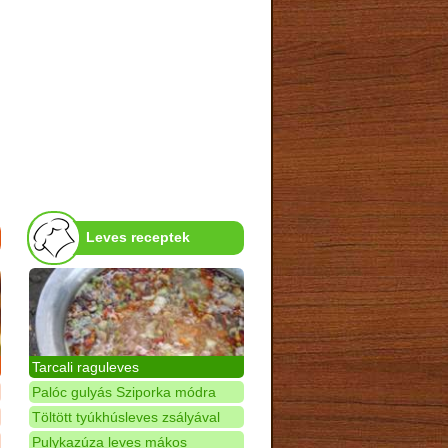
Leves receptek
Tarcali raguleves
Palóc gulyás Sziporka módra
Töltött tyúkhúsleves zsályával
Pulykazúza leves mákos