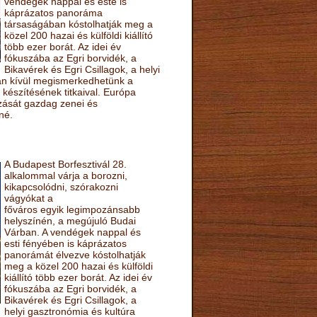
vendégek nappal és este is
káprázatos panoráma
társaságában kóstolhatják meg a
közel 200 hazai és külföldi kiállító
több ezer borát. Az idei év
fókuszába az Egri borvidék, a
Bikavérek és Egri Csillagok, a helyi
sán kívül megismerkedhetünk a
készítésének titkaival. Európa
ozását gazdag zenei és
né.
A Budapest Borfesztivál 28.
alkalommal várja a borozni,
kikapcsolódni, szórakozni
vágyókat a
főváros egyik legimpozánsabb
helyszínén, a megújuló Budai
Várban. A vendégek nappal és
esti fényében is káprázatos
panorámát élvezve kóstolhatják
meg a közel 200 hazai és külföldi
kiállító több ezer borát. Az idei év
fókuszába az Egri borvidék, a
Bikavérek és Egri Csillagok, a
helyi gasztronómia és kultúra