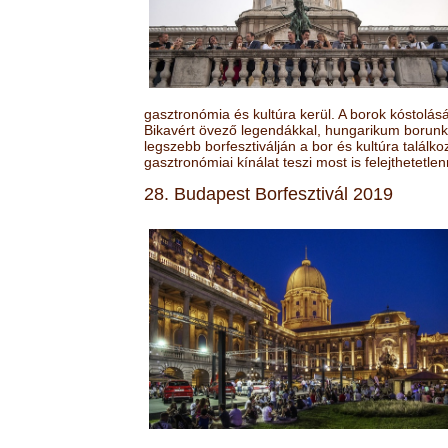
gasztronómia és kultúra kerül. A borok kóstolá
Bikavért övező legendákkal, hungarikum borunk 
legszebb borfesztiválján a bor és kultúra találk
gasztronómiai kínálat teszi most is felejthetetlen
28. Budapest Borfesztivál 2019