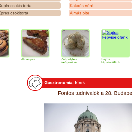
upla csokis torta
Kakaós néró
pres csokitorta
Almás pite
Almás pite
Zabpelyhes
Sajtos
Tir
túrógombóc
képviselőfánk
Gasztronómiai hírek
Fontos tudnivalók a 28. Budapes