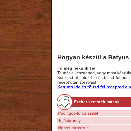
Hogyan készül a Batyus
Írd meg nekünk Te!
Te már elkészítetted, vagy most készülsz
Készítsd el, fotózd le és töltsd fel ho
recept után sorsolás!
Kattints ide és töltsd fel recepted 
Ezeket keresték mások
Pudingos-túrós szelet
Tojásbrandy
Habos-túrós süti