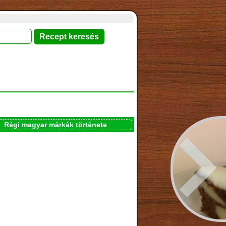
Régi magyar márkák története