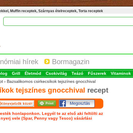
kel, Muffin receptek, Szárnyas ételreceptek, Torta receptek
nómiai hírek
Bormagazin
blog
Grill
Életmód
Csokivilág
Teázó
Fűszerek
Vitaminok
pt › Bazsalikomos csirkecsíkok tejszínes gnocchival
íkok tejszínes gnocchival
recept
esték honlaponkon. Legyél te az első aki feltölti az
s nyerj vele (Spar, Penny vagy Tesco) vásárlási