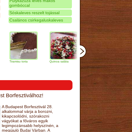
Pulykazúza leves mákos
gombóccal
Sóskaleves reszelt tojással
Csalános csirkegaluskaleves
amisu torta
Quinoa saláta
Mandulás kifli
Csokoládés
narancs tort
t Borfesztiválhoz!
A Budapest Borfesztivál 28.
alkalommal várja a borozni,
kikapcsolódni, szórakozni
vágyókat a főváros egyik
legimpozánsabb helyszínén, a
megújuló Budai Várban. A