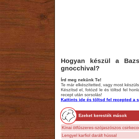
Hogyan készül a Bazsa
gnocchival?
Írd meg nekünk Te!
Te már elkészítetted, vagy most készülsz
Készítsd el, fotózd le és töltsd fel ho
recept után sorsolás!
Kattints ide és töltsd fel recepted 
Ezeket keresték mások
Kínai ötfűszeres-szójaszószos csirkec
Lengyel karfiol darált hússal