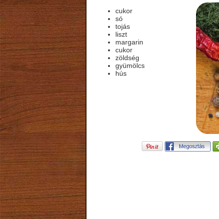
cukor
só
tojás
liszt
margarin
cukor
zöldség
gyümölcs
hús