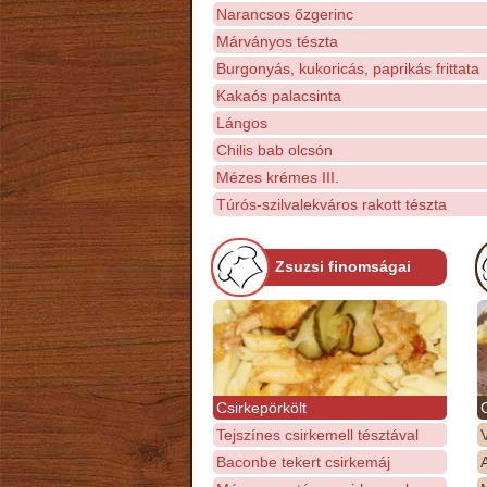
Narancsos őzgerinc
Márványos tészta
Burgonyás, kukoricás, paprikás frittata
Kakaós palacsinta
Lángos
Chilis bab olcsón
Mézes krémes III.
Túrós-szilvalekváros rakott tészta
Zsuzsi finomságai
Csirkepörkölt
Tejszínes csirkemell tésztával
Baconbe tekert csirkemáj