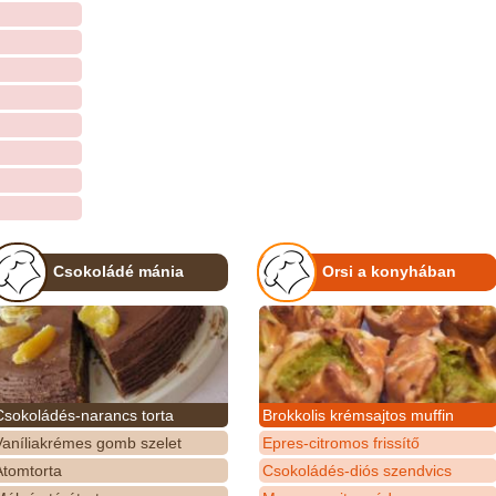
Csokoládé mánia
Orsi a konyhában
Csokoládés-narancs torta
Brokkolis krémsajtos muffin
Vaníliakrémes gomb szelet
Epres-citromos frissítő
Atomtorta
Csokoládés-diós szendvics