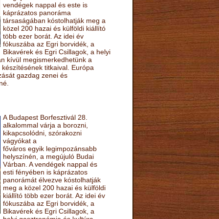
vendégek nappal és este is
káprázatos panoráma
társaságában kóstolhatják meg a
közel 200 hazai és külföldi kiállító
több ezer borát. Az idei év
fókuszába az Egri borvidék, a
Bikavérek és Egri Csillagok, a helyi
sán kívül megismerkedhetünk a
készítésének titkaival. Európa
ozását gazdag zenei és
né.
A Budapest Borfesztivál 28.
alkalommal várja a borozni,
kikapcsolódni, szórakozni
vágyókat a
főváros egyik legimpozánsabb
helyszínén, a megújuló Budai
Várban. A vendégek nappal és
esti fényében is káprázatos
panorámát élvezve kóstolhatják
meg a közel 200 hazai és külföldi
kiállító több ezer borát. Az idei év
fókuszába az Egri borvidék, a
Bikavérek és Egri Csillagok, a
helyi gasztronómia és kultúra