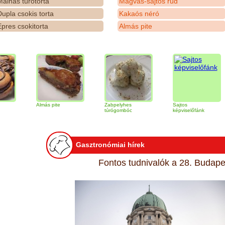
álnás túrótorta
Magvas-sajtos rúd
upla csokis torta
Kakaós néró
pres csokitorta
Almás pite
Almás pite
Zabpelyhes
Sajtos
Tir
túrógombóc
képviselőfánk
Gasztronómiai hírek
Fontos tudnivalók a 28. Budapes