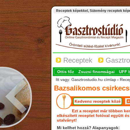
Receptek képekkel, Sütemény receptek képek
Receptek
Gasztro
Ottis főz
Zsuzsi finomságai
UFF 
Itt vagy: Gasztrostudio.hu címlap › Rece
Bazsalikomos csirkecs
Kedvenc receptek közé
Ezt a receptet már többen ker
elkészített receptet fotóval együtt é
utalványt!
Mi kellhet hozzá? Alapanyagok: