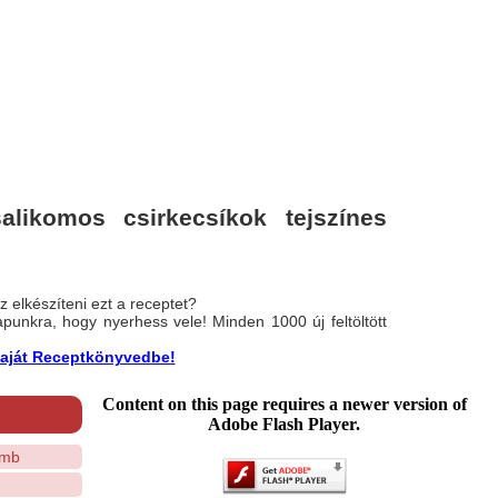
likomos csirkecsíkok tejszínes
 elkészíteni ezt a receptet?
nlapunkra, hogy nyerhess vele! Minden 1000 új feltöltött
a saját Receptkönyvedbe!
Content on this page requires a newer version of
Adobe Flash Player.
omb