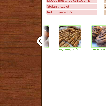
Mézes-mustáros csirkecomb
M
Stefánia szelet
D
Fokhagymás hús
E
Csokoládés-diós
Magvas-sajtos rúd
Kakaós néró
szendvics