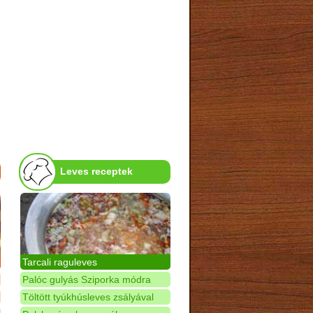
Leves receptek
Tarcali raguleves
Palóc gulyás Sziporka módra
Töltött tyúkhúsleves zsályával