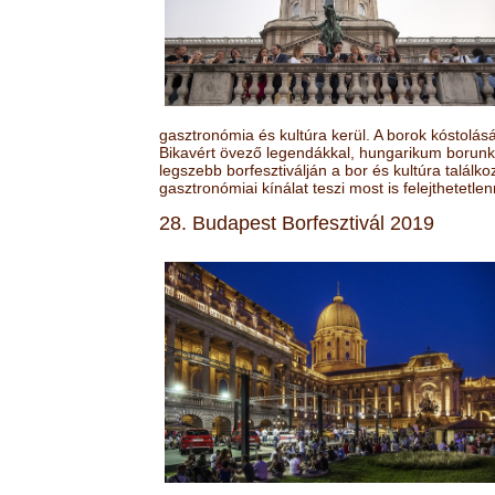
gasztronómia és kultúra kerül. A borok kóstolá
Bikavért övező legendákkal, hungarikum borunk 
legszebb borfesztiválján a bor és kultúra találk
gasztronómiai kínálat teszi most is felejthetetlen
28. Budapest Borfesztivál 2019