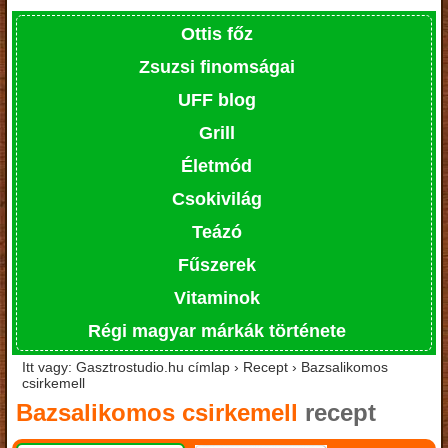
Ottis főz
Zsuzsi finomságai
UFF blog
Grill
Életmód
Csokivilág
Teázó
Fűszerek
Vitaminok
Régi magyar márkák története
Itt vagy: Gasztrostudio.hu címlap › Recept › Bazsalikomos
csirkemell
Bazsalikomos csirkemell
recept