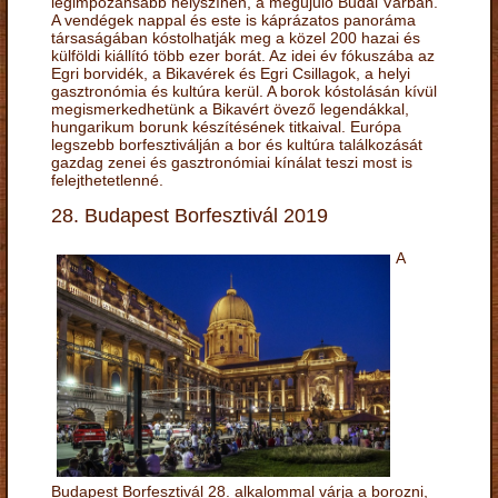
legimpozánsabb helyszínén, a megújuló Budai Várban.
A vendégek nappal és este is káprázatos panoráma
társaságában kóstolhatják meg a közel 200 hazai és
külföldi kiállító több ezer borát. Az idei év fókuszába az
Egri borvidék, a Bikavérek és Egri Csillagok, a helyi
gasztronómia és kultúra kerül. A borok kóstolásán kívül
megismerkedhetünk a Bikavért övező legendákkal,
hungarikum borunk készítésének titkaival. Európa
legszebb borfesztiválján a bor és kultúra találkozását
gazdag zenei és gasztronómiai kínálat teszi most is
felejthetetlenné.
28. Budapest Borfesztivál 2019
A
Budapest Borfesztivál 28. alkalommal várja a borozni,