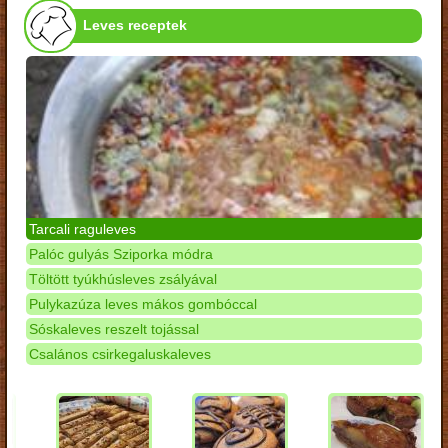
Leves receptek
Tarcali raguleves
Palóc gulyás Sziporka módra
Töltött tyúkhúsleves zsályával
Pulykazúza leves mákos gombóccal
Sóskaleves reszelt tojással
Csalános csirkegaluskaleves