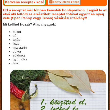
Kedvenc receptek közé
Ezt a receptet már többen keresték honlaponkon. Legyél te az
első aki feltölti az elkészített receptet fotóval együtt és nyerj
vele (Spar, Penny vagy Tesco) vásárlási utalványt!
Mi kellhet hozzá? Alapanyagok:
cukor
só
tojás
liszt
margarin
cukor
zöldség
gyümölcs
hús