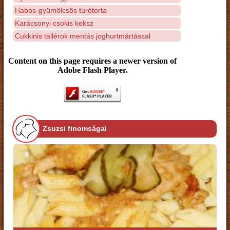
Habos-gyümölcsös túrótorta
Karácsonyi csokis keksz
Cukkinis tallérok mentás joghurtmártással
Content on this page requires a newer version of
Adobe Flash Player.
Zsuzsi finomságai