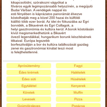
kikapcsolódni, szórakozni vágyókat a
főváros egyik legimpozánsabb helyszínén, a megújuló
Budai Várban. A vendégek nappal és
esti fényében is káprázatos panorámát élvezve
kóstolhatják meg a közel 200 hazai és külföldi
kiállító több ezer borát. Az idei év fókuszába az Egri
borvidék, a Bikavérek és Egri Csillagok, a
helyi gasztronómia és kultúra kerül. A borok kóstolásán
kívül megismerkedhetünk a Bikavért
övező legendákkal, hungarikum borunk készítésének
titkaival. Európa legszebb
borfesztiválján a bor és kultúra találkozását gazdag
zenei és gasztronómiai kínálat teszi most
is felejthetetlenné.
Aprósütemény
Fagyi
Édes krémek
Halételek
Édes süti
Húsételek
Egytálétel
Kenyerek
Köretek
Muffin
Levesek
Pizza
Gyümölcsleves
Pogácsa