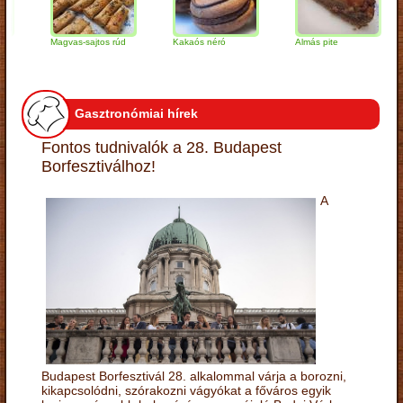
Magvas-sajtos rúd
Kakaós néró
Almás pite
Za
tú
Gasztronómiai hírek
Fontos tudnivalók a 28. Budapest
Borfesztiválhoz!
A
Budapest Borfesztivál 28. alkalommal várja a borozni,
kikapcsolódni, szórakozni vágyókat a főváros egyik