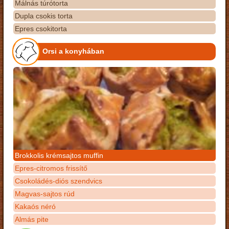
Málnás túrótorta
Dupla csokis torta
Epres csokitorta
Orsi a konyhában
Brokkolis krémsajtos muffin
Epres-citromos frissítő
Csokoládés-diós szendvics
Magvas-sajtos rúd
Kakaós néró
Almás pite