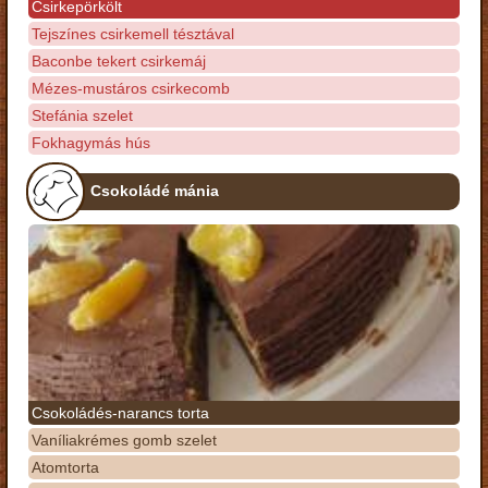
Csirkepörkölt
Tejszínes csirkemell tésztával
Baconbe tekert csirkemáj
Mézes-mustáros csirkecomb
Stefánia szelet
Fokhagymás hús
Csokoládé mánia
Csokoládés-narancs torta
Vaníliakrémes gomb szelet
Atomtorta