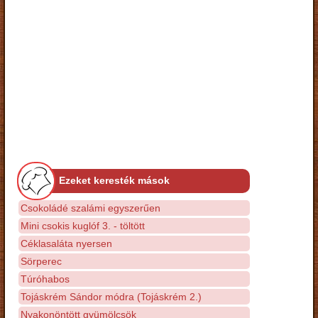
Ezeket keresték mások
Csokoládé szalámi egyszerűen
Mini csokis kuglóf 3. - töltött
Céklasaláta nyersen
Sörperec
Túróhabos
Tojáskrém Sándor módra (Tojáskrém 2.)
Nyakonöntött gyümölcsök