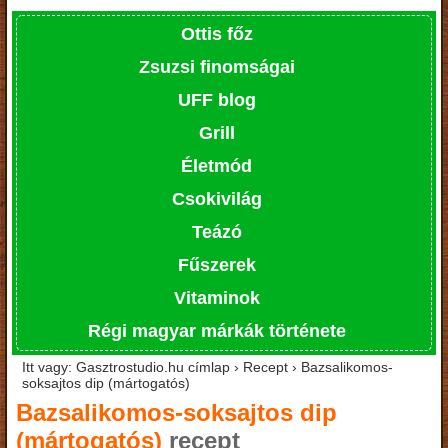
Ottis főz
Zsuzsi finomságai
UFF blog
Grill
Életmód
Csokivilág
Teázó
Fűszerek
Vitaminok
Régi magyar márkák története
Itt vagy: Gasztrostudio.hu címlap › Recept › Bazsalikomos-
soksajtos dip (mártogatós)
Bazsalikomos-soksajtos dip
(mártogatós)
recept