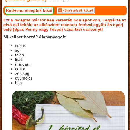
Kedvenc receptek közé
Ezt a receptet már többen keresték honlaponkon. Legyél te az
első aki feltölti az elkészített receptet fotóval együtt és nyerj
vele (Spar, Penny vagy Tesco) vásárlási utalványt!
Mi kellhet hozzá? Alapanyagok:
cukor
só
tojás
liszt
margarin
cukor
zöldség
gyümölcs
hús