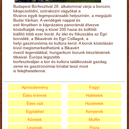
Budapest Borfesztivál 28. alkalommal várja a borozni,
kikapcsolódni, szórakozni vágyókat a
főváros egyik legimpozánsabb helyszínén, a megújuló
Budai Várban. A vendégek nappal és
esti fényében is káprázatos panorámát élvezve
kóstolhatják meg a közel 200 hazai és külföldi
kiállító több ezer borát. Az idei év fókuszába az Egri
borvidék, a Bikavérek és Egri Csillagok, a
helyi gasztronómia és kultúra kerül. A borok kóstolásán
kívül megismerkedhetünk a Bikavért
övező legendákkal, hungarikum borunk készítésének
titkaival. Európa legszebb
borfesztiválján a bor és kultúra találkozását gazdag
zenei és gasztronómiai kínálat teszi most
is felejthetetlenné.
Aprósütemény
Fagyi
Édes krémek
Halételek
Édes süti
Húsételek
Egytálétel
Kenyerek
Köretek
Muffin
Levesek
Pizza