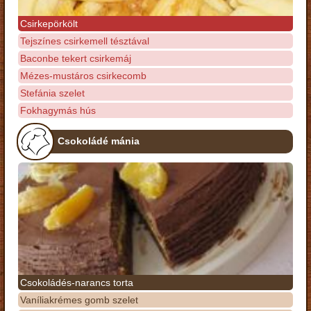
Csirkepörkölt
Tejszínes csirkemell tésztával
Baconbe tekert csirkemáj
Mézes-mustáros csirkecomb
Stefánia szelet
Fokhagymás hús
Csokoládé mánia
Csokoládés-narancs torta
Vaníliakrémes gomb szelet