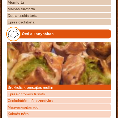
Atomtorta
Málnás túrótorta
Dupla csokis torta
Epres csokitorta
Orsi a konyhában
Brokkolis krémsajtos muffin
Epres-citromos frissítő
Csokoládés-diós szendvics
Magvas-sajtos rúd
Kakaós néró