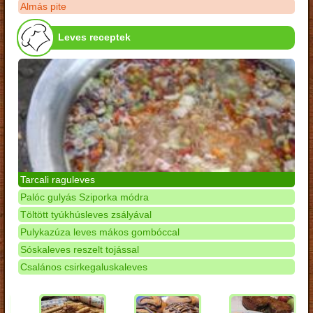
Almás pite
Leves receptek
Tarcali raguleves
Palóc gulyás Sziporka módra
Töltött tyúkhúsleves zsályával
Pulykazúza leves mákos gombóccal
Sóskaleves reszelt tojással
Csalános csirkegaluskaleves