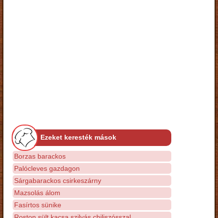
Ezeket keresték mások
Borzas barackos
Palócleves gazdagon
Sárgabarackos csirkeszárny
Mazsolás álom
Fasírtos sünike
Roston sült kacsa szilvás chiliszósszal