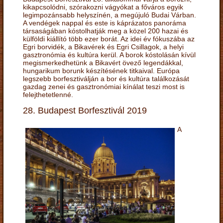
kikapcsolódni, szórakozni vágyókat a főváros egyik
legimpozánsabb helyszínén, a megújuló Budai Várban.
A vendégek nappal és este is káprázatos panoráma
társaságában kóstolhatják meg a közel 200 hazai és
külföldi kiállító több ezer borát. Az idei év fókuszába az
Egri borvidék, a Bikavérek és Egri Csillagok, a helyi
gasztronómia és kultúra kerül. A borok kóstolásán kívül
megismerkedhetünk a Bikavért övező legendákkal,
hungarikum borunk készítésének titkaival. Európa
legszebb borfesztiválján a bor és kultúra találkozását
gazdag zenei és gasztronómiai kínálat teszi most is
felejthetetlenné.
28. Budapest Borfesztivál 2019
A