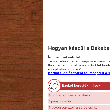
Hogyan készül a Békebel
Írd meg nekünk Te!
Te már elkészítetted, vagy most készülsz
Készítsd el, fotózd le és töltsd fel ho
recept után sorsolás!
Kattints ide és töltsd fel recepted 
Ezeket keresték mások
Gombapaprikás a la Marci
Spanyol csirke II.
Nagyon egyszer^u sörös csirke