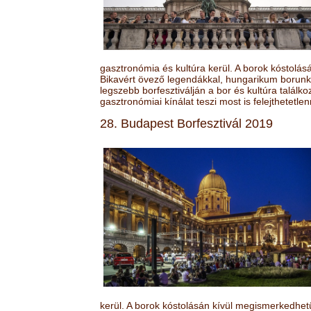
gasztronómia és kultúra kerül. A borok kóstolá
Bikavért övező legendákkal, hungarikum borunk 
legszebb borfesztiválján a bor és kultúra találk
gasztronómiai kínálat teszi most is felejthetetlen
28. Budapest Borfesztivál 2019
kerül. A borok kóstolásán kívül megismerkedhet