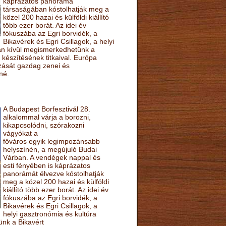
káprázatos panoráma
társaságában kóstolhatják meg a
közel 200 hazai és külföldi kiállító
több ezer borát. Az idei év
fókuszába az Egri borvidék, a
Bikavérek és Egri Csillagok, a helyi
sán kívül megismerkedhetünk a
készítésének titkaival. Európa
ozását gazdag zenei és
né.
A Budapest Borfesztivál 28.
alkalommal várja a borozni,
kikapcsolódni, szórakozni
vágyókat a
főváros egyik legimpozánsabb
helyszínén, a megújuló Budai
Várban. A vendégek nappal és
esti fényében is káprázatos
panorámát élvezve kóstolhatják
meg a közel 200 hazai és külföldi
kiállító több ezer borát. Az idei év
fókuszába az Egri borvidék, a
Bikavérek és Egri Csillagok, a
helyi gasztronómia és kultúra
ünk a Bikavért