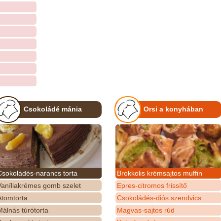
Csokoládé mánia
Orsi a konyhában
Csokoládés-narancs torta
Brokkolis krémsajtos muffin
Vaníliakrémes gomb szelet
Epres-citromos frissítő
Atomtorta
Csokoládés-diós szendvics
álnás túrótorta
Magvas-sajtos rúd