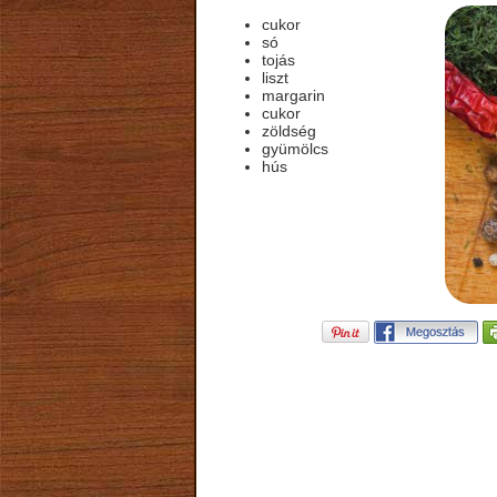
cukor
só
tojás
liszt
margarin
cukor
zöldség
gyümölcs
hús