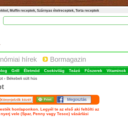
kel, Muffin receptek, Szárnyas ételreceptek, Torta receptek
nómiai hírek
Bormagazin
blog
Grill
Életmód
Csokivilág
Teázó
Fűszerek
Vitaminok
t › Békebeli sült hús
pt
esték honlaponkon. Legyél te az első aki feltölti az
s nyerj vele (Spar, Penny vagy Tesco) vásárlási