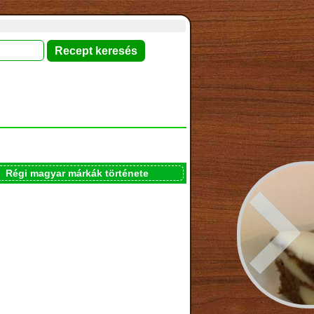
Régi magyar márkák története