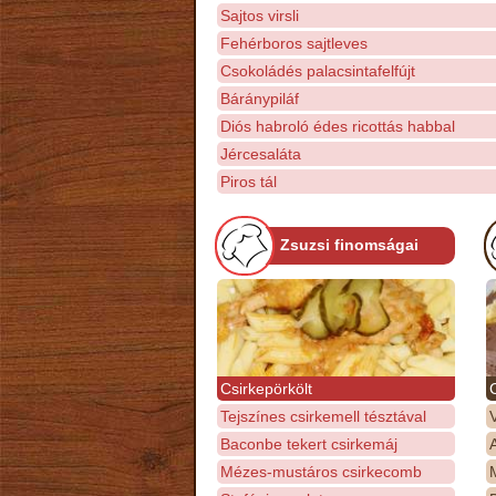
Sajtos virsli
Fehérboros sajtleves
Csokoládés palacsintafelfújt
Báránypiláf
Diós habroló édes ricottás habbal
Jércesaláta
Piros tál
Zsuzsi finomságai
Csirkepörkölt
Tejszínes csirkemell tésztával
Baconbe tekert csirkemáj
Mézes-mustáros csirkecomb
M