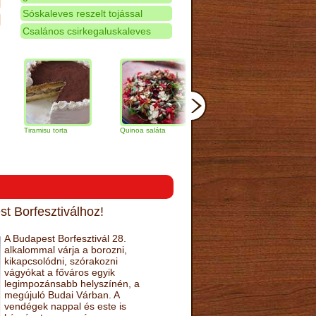
Sóskaleves reszelt tojással
Csalános csirkegaluskaleves
ramisu torta
Quinoa saláta
Mandulás kifli
Csokoládés
narancs tor
t Borfesztiválhoz!
A Budapest Borfesztivál 28.
alkalommal várja a borozni,
kikapcsolódni, szórakozni
vágyókat a főváros egyik
legimpozánsabb helyszínén, a
megújuló Budai Várban. A
vendégek nappal és este is