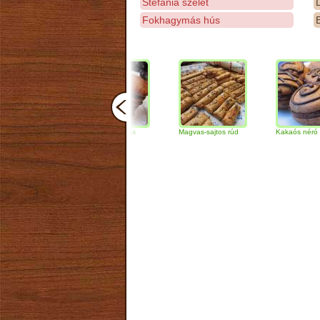
Stefánia szelet
D
Fokhagymás hús
E
Csokoládés-diós
Magvas-sajtos rúd
Kakaós néró
szendvics