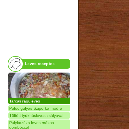
Leves receptek
Tarcali raguleves
Palóc gulyás Sziporka módra
Töltött tyúkhúsleves zsályával
Pulykazúza leves mákos
gombóccal