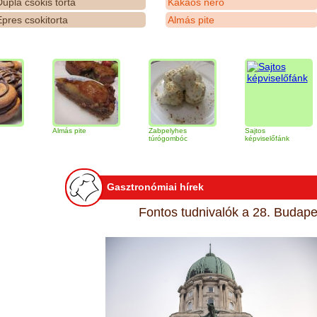
upla csokis torta
Kakaós néró
pres csokitorta
Almás pite
Almás pite
Zabpelyhes
Sajtos
Ti
túrógombóc
képviselőfánk
Gasztronómiai hírek
Fontos tudnivalók a 28. Budapes