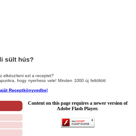
i sült hús?
 elkészíteni ezt a receptet?
nlapunkra, hogy nyerhess vele! Minden 1000 új feltöltött
a saját Receptkönyvedbe!
Content on this page requires a newer version of
Adobe Flash Player.