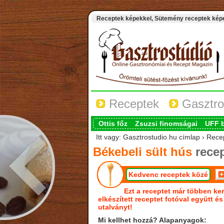
Receptek képekkel, Sütemény receptek képek
Receptek
Gasztro
Ottis főz
Zsuzsi finomságai
UFF 
Itt vagy: Gasztrostudio.hu címlap › Recep
Békebeli sült hús
rece
Kedvenc receptek közé
Ezt a receptet már többen ker
elkészített receptet fotóval együtt é
utalványt!
Mi kellhet hozzá? Alapanyagok: