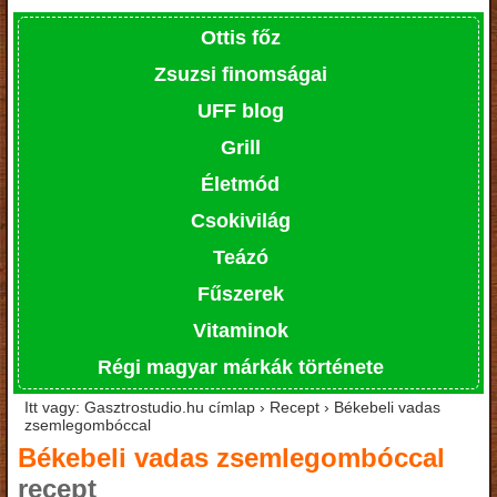
Ottis főz
Zsuzsi finomságai
UFF blog
Grill
Életmód
Csokivilág
Teázó
Fűszerek
Vitaminok
Régi magyar márkák története
Itt vagy: Gasztrostudio.hu címlap › Recept › Békebeli vadas
zsemlegombóccal
Békebeli vadas zsemlegombóccal
recept