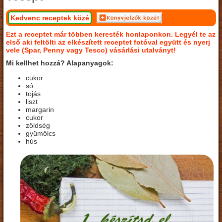
Kedvenc receptek közé
Ezt a receptet már többen keresték honlaponkon. Legyél te az
első aki feltölti az elkészített receptet fotóval együtt és nyerj
vele (Spar, Penny vagy Tesco) vásárlási utalványt!
Mi kellhet hozzá? Alapanyagok:
cukor
só
tojás
liszt
margarin
cukor
zöldség
gyümölcs
hús