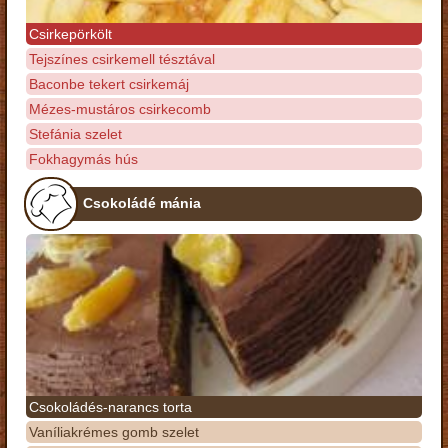
Csirkepörkölt
Tejszínes csirkemell tésztával
Baconbe tekert csirkemáj
Mézes-mustáros csirkecomb
Stefánia szelet
Fokhagymás hús
Csokoládé mánia
Csokoládés-narancs torta
Vaníliakrémes gomb szelet