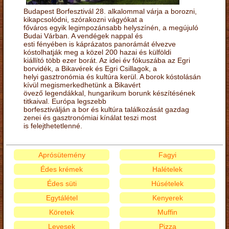
Budapest Borfesztivál 28. alkalommal várja a borozni,
kikapcsolódni, szórakozni vágyókat a
főváros egyik legimpozánsabb helyszínén, a megújuló
Budai Várban. A vendégek nappal és
esti fényében is káprázatos panorámát élvezve
kóstolhatják meg a közel 200 hazai és külföldi
kiállító több ezer borát. Az idei év fókuszába az Egri
borvidék, a Bikavérek és Egri Csillagok, a
helyi gasztronómia és kultúra kerül. A borok kóstolásán
kívül megismerkedhetünk a Bikavért
övező legendákkal, hungarikum borunk készítésének
titkaival. Európa legszebb
borfesztiválján a bor és kultúra találkozását gazdag
zenei és gasztronómiai kínálat teszi most
is felejthetetlenné.
Aprósütemény
Fagyi
Édes krémek
Halételek
Édes süti
Húsételek
Egytálétel
Kenyerek
Köretek
Muffin
Levesek
Pizza