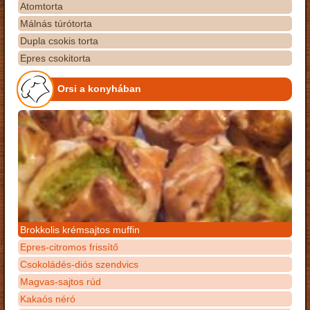
Atomtorta
Málnás túrótorta
Dupla csokis torta
Epres csokitorta
Orsi a konyhában
Brokkolis krémsajtos muffin
Epres-citromos frissítő
Csokoládés-diós szendvics
Magvas-sajtos rúd
Kakaós néró