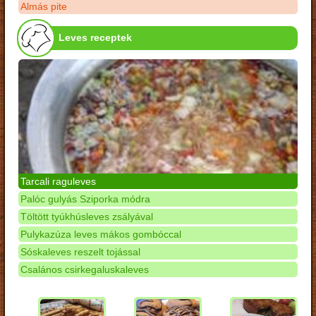
Almás pite
Leves receptek
Tarcali raguleves
Palóc gulyás Sziporka módra
Töltött tyúkhúsleves zsályával
Pulykazúza leves mákos gombóccal
Sóskaleves reszelt tojással
Csalános csirkegaluskaleves