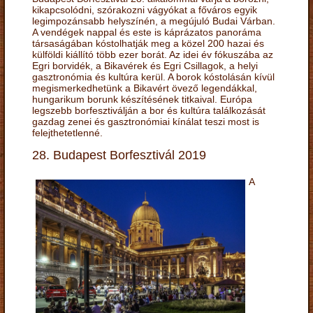
kikapcsolódni, szórakozni vágyókat a főváros egyik
legimpozánsabb helyszínén, a megújuló Budai Várban.
A vendégek nappal és este is káprázatos panoráma
társaságában kóstolhatják meg a közel 200 hazai és
külföldi kiállító több ezer borát. Az idei év fókuszába az
Egri borvidék, a Bikavérek és Egri Csillagok, a helyi
gasztronómia és kultúra kerül. A borok kóstolásán kívül
megismerkedhetünk a Bikavért övező legendákkal,
hungarikum borunk készítésének titkaival. Európa
legszebb borfesztiválján a bor és kultúra találkozását
gazdag zenei és gasztronómiai kínálat teszi most is
felejthetetlenné.
28. Budapest Borfesztivál 2019
A