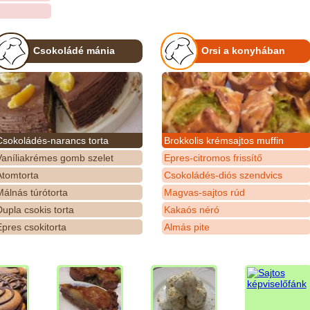
Csokoládé mánia
Orsi a konyhában
Csokoládés-narancs torta
Brokkolis krémsajtos muffin
Vaníliakrémes gomb szelet
Epres-citromos frissítő
Atomtorta
Csokoládés-diós szendvics
álnás túrótorta
Magvas-sajtos rúd
upla csokis torta
Kakaós néró
pres csokitorta
Almás pite