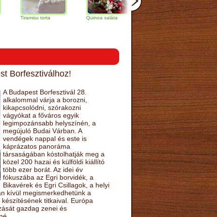
Tiramisu torta
Quinoa saláta
Mandulás kifli
Csokolá
narancs 
t Borfesztiválhoz!
A Budapest Borfesztivál 28.
alkalommal várja a borozni,
kikapcsolódni, szórakozni
vágyókat a főváros egyik
legimpozánsabb helyszínén, a
megújuló Budai Várban. A
vendégek nappal és este is
káprázatos panoráma
társaságában kóstolhatják meg a
közel 200 hazai és külföldi kiállító
több ezer borát. Az idei év
fókuszába az Egri borvidék, a
Bikavérek és Egri Csillagok, a helyi
sán kívül megismerkedhetünk a
készítésének titkaival. Európa
ozását gazdag zenei és
né.