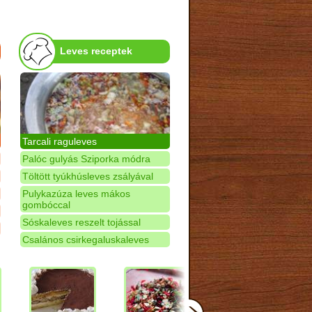
Leves receptek
Tarcali raguleves
Palóc gulyás Sziporka módra
Töltött tyúkhúsleves zsályával
Pulykazúza leves mákos
gombóccal
Sóskaleves reszelt tojással
Csalános csirkegaluskaleves