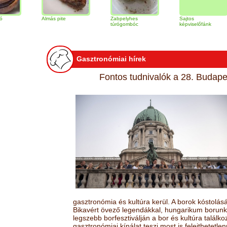
Almás pite
Zabpelyhes
Sajtos
túrógombóc
képviselőfánk
Gasztronómiai hírek
Fontos tudnivalók a 28. Budapes
gasztronómia és kultúra kerül. A borok kóstolá
Bikavért övező legendákkal, hungarikum borunk 
legszebb borfesztiválján a bor és kultúra találk
gasztronómiai kínálat teszi most is felejthetetlen