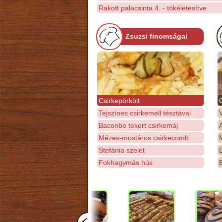
Rakott palacsinta 4. - tökéletesítve
Zsuzsi finomságai
Csirkepörkölt
Tejszínes csirkemell tésztával
Baconbe tekert csirkemáj
Mézes-mustáros csirkecomb
M
Stefánia szelet
D
Fokhagymás hús
E