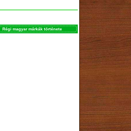
Régi magyar márkák története