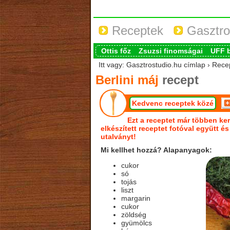
Receptek
Gasztro
Ottis főz
Zsuzsi finomságai
UFF 
Itt vagy: Gasztrostudio.hu címlap › Recep
Berlini máj
recept
Kedvenc receptek közé
Ezt a receptet már többen ker
elkészített receptet fotóval együtt é
utalványt!
Mi kellhet hozzá? Alapanyagok:
cukor
só
tojás
liszt
margarin
cukor
zöldség
gyümölcs