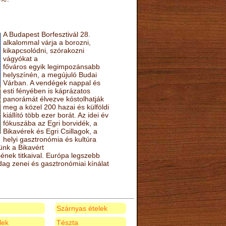
A Budapest Borfesztivál 28.
alkalommal várja a borozni,
kikapcsolódni, szórakozni
vágyókat a
főváros egyik legimpozánsabb
helyszínén, a megújuló Budai
Várban. A vendégek nappal és
esti fényében is káprázatos
panorámát élvezve kóstolhatják
meg a közel 200 hazai és külföldi
kiállító több ezer borát. Az idei év
fókuszába az Egri borvidék, a
Bikavérek és Egri Csillagok, a
helyi gasztronómia és kultúra
ünk a Bikavért
nek titkaival. Európa legszebb
zdag zenei és gasztronómiai kínálat
Szárnyas ételek
elek
Tészta