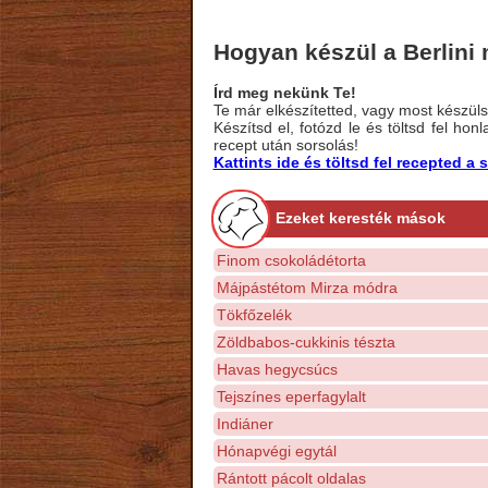
Hogyan készül a Berlini
Írd meg nekünk Te!
Te már elkészítetted, vagy most készülsz
Készítsd el, fotózd le és töltsd fel ho
recept után sorsolás!
Kattints ide és töltsd fel recepted 
Ezeket keresték mások
Finom csokoládétorta
Májpástétom Mirza módra
Tökfőzelék
Zöldbabos-cukkinis tészta
Havas hegycsúcs
Tejszínes eperfagylalt
Indiáner
Hónapvégi egytál
Rántott pácolt oldalas