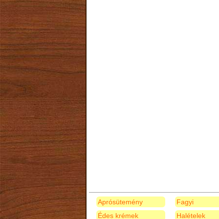
Aprósütemény
Fagyi
Édes krémek
Halételek