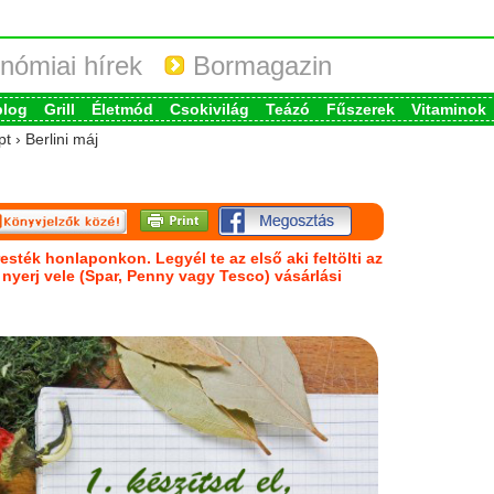
nómiai hírek
Bormagazin
blog
Grill
Életmód
Csokivilág
Teázó
Fűszerek
Vitaminok
t › Berlini máj
esték honlaponkon. Legyél te az első aki feltölti az
s nyerj vele (Spar, Penny vagy Tesco) vásárlási