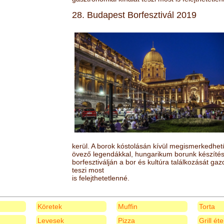
28. Budapest Borfesztivál 2019
kerül. A borok kóstolásán kívül megismerkedhet
övező legendákkal, hungarikum borunk készítésé
borfesztiválján a bor és kultúra találkozását ga
teszi most
is felejthetetlenné.
Köretek
Muffin
Torta
Levesek
Pizza
Grill ét