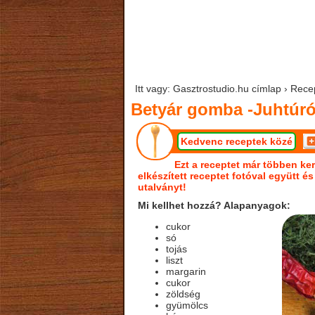
Itt vagy: Gasztrostudio.hu címlap › Rece
Betyár gomba -Juhtúróv
Kedvenc receptek közé
Ezt a receptet már többen ker
elkészített receptet fotóval együtt é
utalványt!
Mi kellhet hozzá? Alapanyagok:
cukor
só
tojás
liszt
margarin
cukor
zöldség
gyümölcs