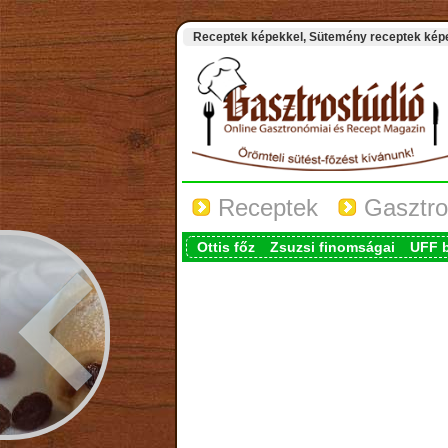
Receptek képekkel, Sütemény receptek képek
Receptek
Gasztro
Ottis főz
Zsuzsi finomságai
UFF 