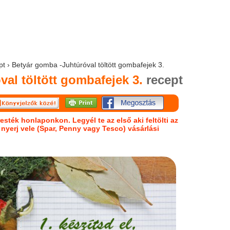
pt › Betyár gomba -Juhtúróval töltött gombafejek 3.
al töltött gombafejek 3.
recept
esték honlaponkon. Legyél te az első aki feltölti az
s nyerj vele (Spar, Penny vagy Tesco) vásárlási