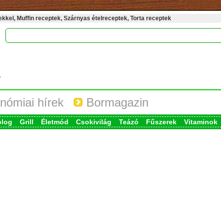
kel, Muffin receptek, Szárnyas ételreceptek, Torta receptek
nómiai hírek
Bormagazin
blog
Grill
Életmód
Csokivilág
Teázó
Fűszerek
Vitaminok