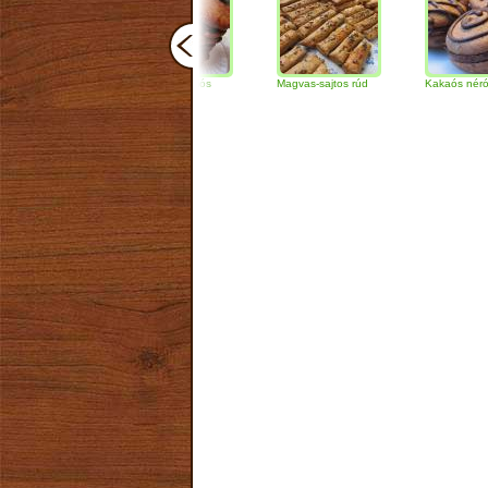
Csokoládés-diós
Magvas-sajtos rúd
Kakaós néró
szendvics