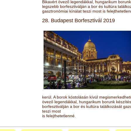
Bikavért övező legendákkal, hungarikum borunk 
legszebb borfesztiválján a bor és kultúra találk
gasztronómiai kínálat teszi most is felejthetetlen
28. Budapest Borfesztivál 2019
kerül. A borok kóstolásán kívül megismerkedhet
övező legendákkal, hungarikum borunk készítésé
borfesztiválján a bor és kultúra találkozását ga
teszi most
is felejthetetlenné.