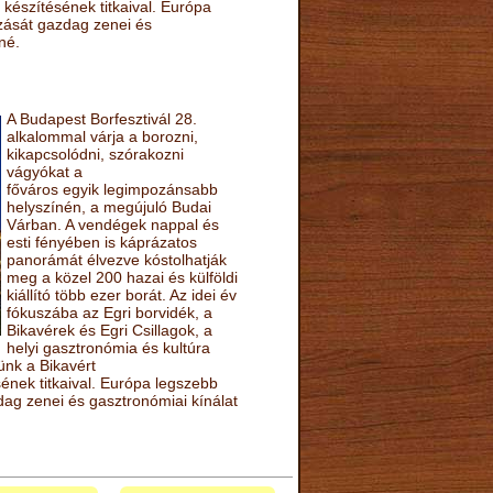
készítésének titkaival. Európa
ozását gazdag zenei és
né.
A Budapest Borfesztivál 28.
alkalommal várja a borozni,
kikapcsolódni, szórakozni
vágyókat a
főváros egyik legimpozánsabb
helyszínén, a megújuló Budai
Várban. A vendégek nappal és
esti fényében is káprázatos
panorámát élvezve kóstolhatják
meg a közel 200 hazai és külföldi
kiállító több ezer borát. Az idei év
fókuszába az Egri borvidék, a
Bikavérek és Egri Csillagok, a
helyi gasztronómia és kultúra
ünk a Bikavért
nek titkaival. Európa legszebb
zdag zenei és gasztronómiai kínálat