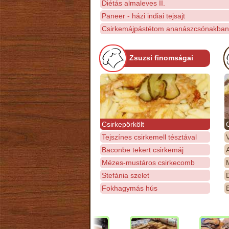
Diétás almaleves II.
Paneer - házi indiai tejsajt
Csirkemájpástétom ananászcsónakban
Zsuzsi finomságai
Csirkepörkölt
Tejszínes csirkemell tésztával
Baconbe tekert csirkemáj
Mézes-mustáros csirkecomb
M
Stefánia szelet
D
Fokhagymás hús
E