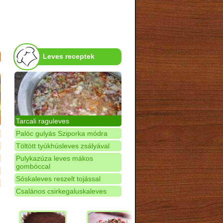
Leves receptek
Tarcali raguleves
Palóc gulyás Sziporka módra
Töltött tyúkhúsleves zsályával
Pulykazúza leves mákos
gombóccal
Sóskaleves reszelt tojással
Csalános csirkegaluskaleves