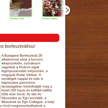
ramisu torta
Quinoa saláta
Mandulás kifli
Csokoládés
narancs tor
t Borfesztiválhoz!
A Budapest Borfesztivál 28.
alkalommal várja a borozni,
kikapcsolódni, szórakozni
vágyókat a főváros egyik
legimpozánsabb helyszínén, a
megújuló Budai Várban. A
vendégek nappal és este is
káprázatos panoráma
társaságában kóstolhatják meg a
közel 200 hazai és külföldi kiállító
több ezer borát. Az idei év
fókuszába az Egri borvidék, a
Bikavérek és Egri Csillagok, a helyi
sán kívül megismerkedhetünk a