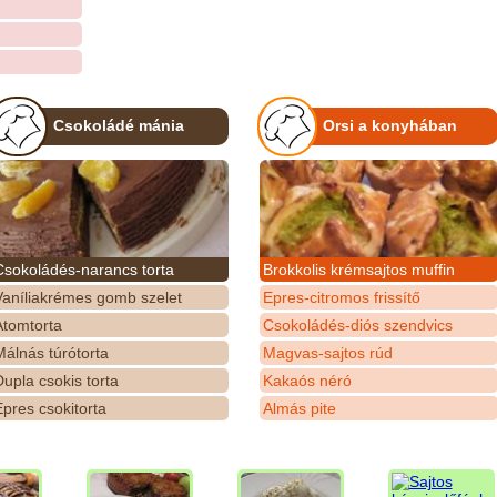
Csokoládé mánia
Orsi a konyhában
Csokoládés-narancs torta
Brokkolis krémsajtos muffin
Vaníliakrémes gomb szelet
Epres-citromos frissítő
Atomtorta
Csokoládés-diós szendvics
álnás túrótorta
Magvas-sajtos rúd
upla csokis torta
Kakaós néró
pres csokitorta
Almás pite