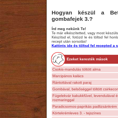
Hogyan készül a Bety
gombafejek 3.?
Írd meg nekünk Te!
Te már elkészítetted, vagy most készülsz
Készítsd el, fotózd le és töltsd fel ho
recept után sorsolás!
Kattints ide és töltsd fel recepted 
Ezeket keresték mások
Csokis-mandulás töltött alma
Marcipános kalács
Rántottával rakott paraj
Gombával, belsőséggel töltött csirkec
Fügelekvár kakukkfűvel, levendulával é
rozmaringgal
Paradicsomos-paprikás padlizsánkrém
Körtekrémleves 3. - tejszínes