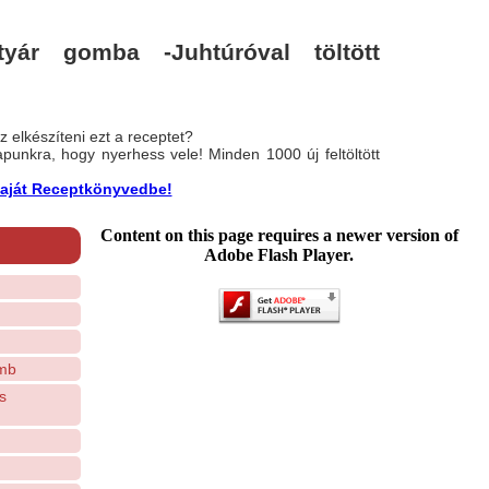
ár gomba -Juhtúróval töltött
 elkészíteni ezt a receptet?
nlapunkra, hogy nyerhess vele! Minden 1000 új feltöltött
a saját Receptkönyvedbe!
Content on this page requires a newer version of
Adobe Flash Player.
omb
s