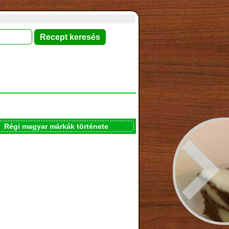
Régi magyar márkák története