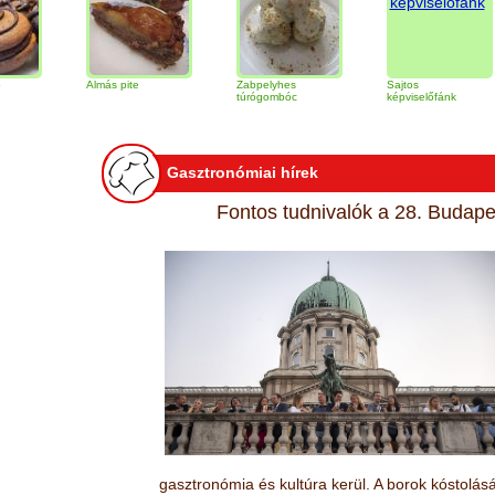
Almás pite
Zabpelyhes
Sajtos
Ti
túrógombóc
képviselőfánk
Gasztronómiai hírek
Fontos tudnivalók a 28. Budapes
gasztronómia és kultúra kerül. A borok kóstolá