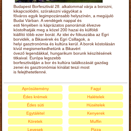
Budapest Borfesztivál 28. alkalommal várja a borozni,
kikapcsolódni, szórakozni vágyókat a
főváros egyik legimpozánsabb helyszínén, a megújuló
Budai Várban. A vendégek nappal és
esti fényében is káprázatos panorámát élvezve
kóstolhatják meg a közel 200 hazai és külföldi
kiállító több ezer borát. Az idei év fókuszába az Egri
borvidék, a Bikavérek és Egri Csillagok, a
helyi gasztronómia és kultúra kerül. A borok kóstolásán
kívül megismerkedhetünk a Bikavért
övező legendákkal, hungarikum borunk készítésének
titkaival. Európa legszebb
borfesztiválján a bor és kultúra találkozását gazdag
zenei és gasztronómiai kínálat teszi most
is felejthetetlenné.
Aprósütemény
Fagyi
Édes krémek
Halételek
Édes süti
Húsételek
Egytálétel
Kenyerek
Köretek
Muffin
Levesek
Pizza