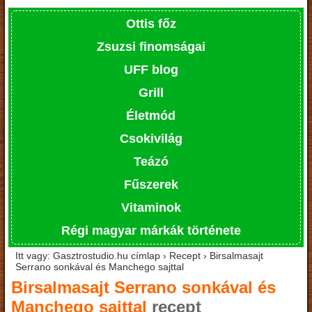
Ottis főz
Zsuzsi finomságai
UFF blog
Grill
Életmód
Csokivilág
Teázó
Fűszerek
Vitaminok
Régi magyar márkák története
Itt vagy: Gasztrostudio.hu címlap › Recept › Birsalmasajt
Serrano sonkával és Manchego sajttal
Birsalmasajt Serrano sonkával és
Manchego sajttal
recept