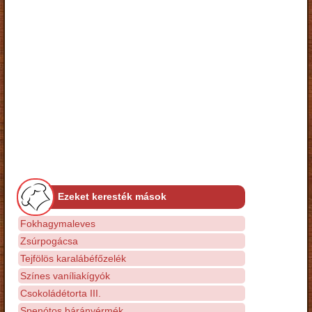
Ezeket keresték mások
Fokhagymaleves
Zsúrpogácsa
Tejfölös karalábéfőzelék
Színes vaníliakígyók
Csokoládétorta III.
Spenótos bárányérmék