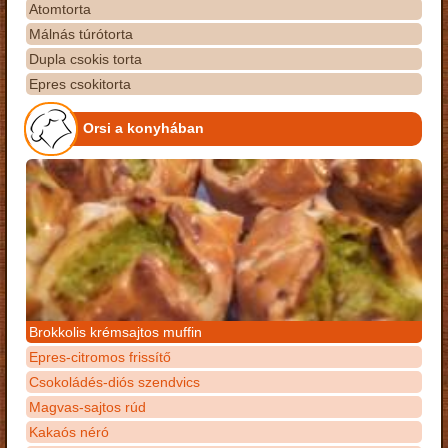
Atomtorta
Málnás túrótorta
Dupla csokis torta
Epres csokitorta
Orsi a konyhában
Brokkolis krémsajtos muffin
Epres-citromos frissítő
Csokoládés-diós szendvics
Magvas-sajtos rúd
Kakaós néró