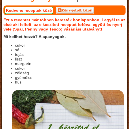
Kedvenc receptek közé
Ezt a receptet már többen keresték honlaponkon. Legyél te az
első aki feltölti az elkészített receptet fotóval együtt és nyerj
vele (Spar, Penny vagy Tesco) vásárlási utalványt!
Mi kellhet hozzá? Alapanyagok:
cukor
só
tojás
liszt
margarin
cukor
zöldség
gyümölcs
hús