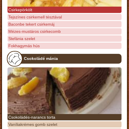
Csirkepörkölt
Tejszínes csirkemell tésztával
Baconbe tekert csirkemáj
Mézes-mustáros csirkecomb
Stefánia szelet
Fokhagymás hús
Csokoládé mánia
Csokoládés-narancs torta
Vaníliakrémes gomb szelet