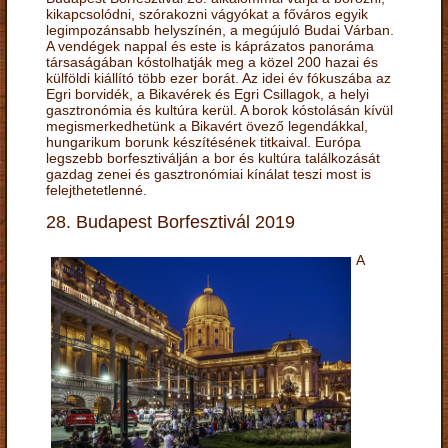
kikapcsolódni, szórakozni vágyókat a főváros egyik
legimpozánsabb helyszínén, a megújuló Budai Várban.
A vendégek nappal és este is káprázatos panoráma
társaságában kóstolhatják meg a közel 200 hazai és
külföldi kiállító több ezer borát. Az idei év fókuszába az
Egri borvidék, a Bikavérek és Egri Csillagok, a helyi
gasztronómia és kultúra kerül. A borok kóstolásán kívül
megismerkedhetünk a Bikavért övező legendákkal,
hungarikum borunk készítésének titkaival. Európa
legszebb borfesztiválján a bor és kultúra találkozását
gazdag zenei és gasztronómiai kínálat teszi most is
felejthetetlenné.
28. Budapest Borfesztivál 2019
A