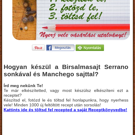
Hogyan készül a Birsalmasajt Serrano
sonkával és Manchego sajttal?
Írd meg nekünk Te!
Te már elkészítetted, vagy most készülsz elkészíteni ezt a
receptet?
Készítsd el, fotózd le és töltsd fel honlapunkra, hogy nyerhess
vele! Minden 1000 új feltöltött recept után sorsolás!
Kattints ide és töltsd fel recepted a saját Receptkönyvedbe!