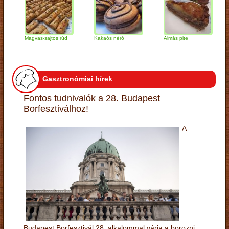
Magvas-sajtos rúd
Kakaós néró
Almás pite
Zab
túr
Gasztronómiai hírek
Fontos tudnivalók a 28. Budapest
Borfesztiválhoz!
A
Budapest Borfesztivál 28. alkalommal várja a borozni,