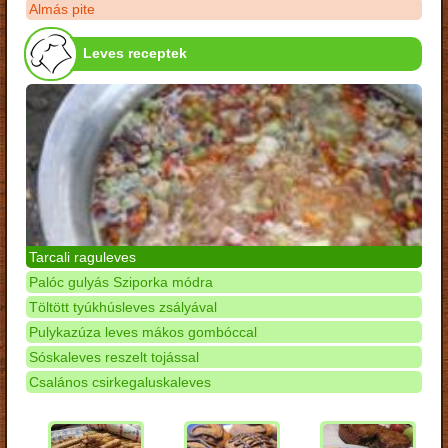
Almás pite
Leves receptek
Tarcali raguleves
Palóc gulyás Sziporka módra
Töltött tyúkhúsleves zsályával
Pulykazúza leves mákos gombóccal
Sóskaleves reszelt tojással
Csalános csirkegaluskaleves