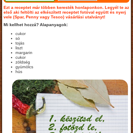
Ezt a receptet már többen keresték honlaponkon. Legyél te az
első aki feltölti az elkészített receptet fotóval együtt és nyerj
vele (Spar, Penny vagy Tesco) vásárlási utalványt!
Mi kellhet hozzá? Alapanyagok:
cukor
só
tojás
liszt
margarin
cukor
zöldség
gyümölcs
hús