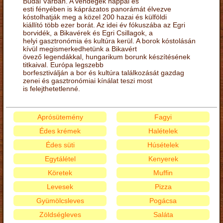
Budai Várban. A vendégek nappal és
esti fényében is káprázatos panorámát élvezve
kóstolhatják meg a közel 200 hazai és külföldi
kiállító több ezer borát. Az idei év fókuszába az Egri
borvidék, a Bikavérek és Egri Csillagok, a
helyi gasztronómia és kultúra kerül. A borok kóstolásán
kívül megismerkedhetünk a Bikavért
övező legendákkal, hungarikum borunk készítésének
titkaival. Európa legszebb
borfesztiválján a bor és kultúra találkozását gazdag
zenei és gasztronómiai kínálat teszi most
is felejthetetlenné.
Aprósütemény
Fagyi
Édes krémek
Halételek
Édes süti
Húsételek
Egytálétel
Kenyerek
Köretek
Muffin
Levesek
Pizza
Gyümölcsleves
Pogácsa
Zöldségleves
Saláta