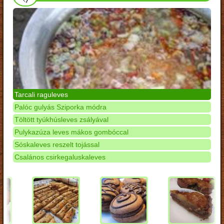
Tarcali raguleves
Palóc gulyás Sziporka módra
Töltött tyúkhúsleves zsályával
Pulykazúza leves mákos gombóccal
Sóskaleves reszelt tojással
Csalános csirkegaluskaleves