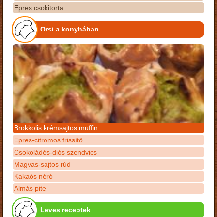
Epres csokitorta
Orsi a konyhában
Brokkolis krémsajtos muffin
Epres-citromos frissítő
Csokoládés-diós szendvics
Magvas-sajtos rúd
Kakaós néró
Almás pite
Leves receptek