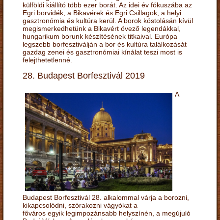
külföldi kiállító több ezer borát. Az idei év fókuszába az
Egri borvidék, a Bikavérek és Egri Csillagok, a helyi
gasztronómia és kultúra kerül. A borok kóstolásán kívül
megismerkedhetünk a Bikavért övező legendákkal,
hungarikum borunk készítésének titkaival. Európa
legszebb borfesztiválján a bor és kultúra találkozását
gazdag zenei és gasztronómiai kínálat teszi most is
felejthetetlenné.
28. Budapest Borfesztivál 2019
A
Budapest Borfesztivál 28. alkalommal várja a borozni,
kikapcsolódni, szórakozni vágyókat a
főváros egyik legimpozánsabb helyszínén, a megújuló