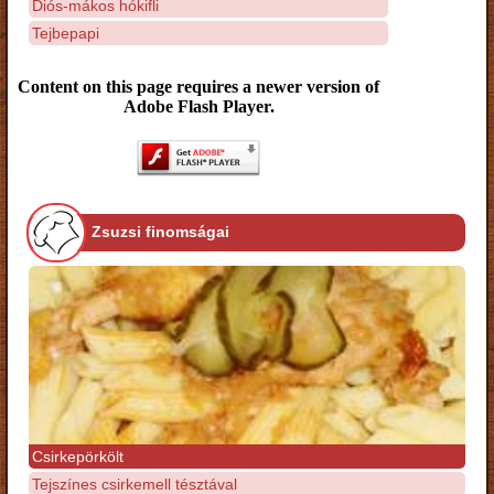
Diós-mákos hókifli
Tejbepapi
Content on this page requires a newer version of
Adobe Flash Player.
Zsuzsi finomságai
Csirkepörkölt
Tejszínes csirkemell tésztával