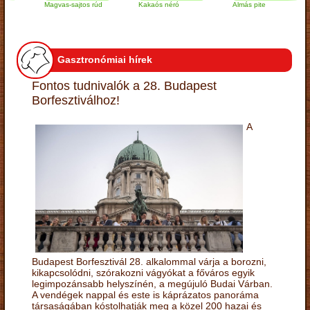
Magvas-sajtos rúd
Kakaós néró
Almás pite
Gasztronómiai hírek
Fontos tudnivalók a 28. Budapest
Borfesztiválhoz!
A
Budapest Borfesztivál 28. alkalommal várja a borozni,
kikapcsolódni, szórakozni vágyókat a főváros egyik
legimpozánsabb helyszínén, a megújuló Budai Várban.
A vendégek nappal és este is káprázatos panoráma
társaságában kóstolhatják meg a közel 200 hazai és