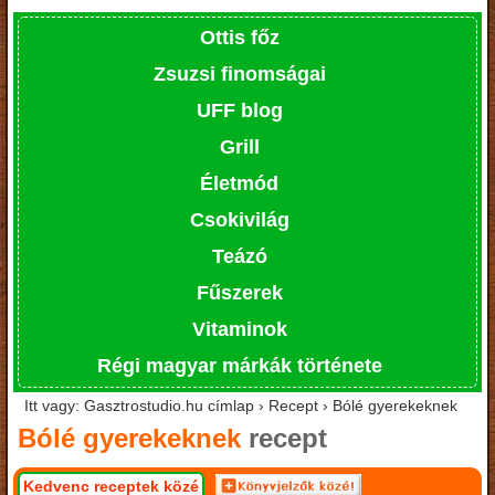
Ottis főz
Zsuzsi finomságai
UFF blog
Grill
Életmód
Csokivilág
Teázó
Fűszerek
Vitaminok
Régi magyar márkák története
Itt vagy: Gasztrostudio.hu címlap › Recept › Bólé gyerekeknek
Bólé gyerekeknek
recept
Kedvenc receptek közé