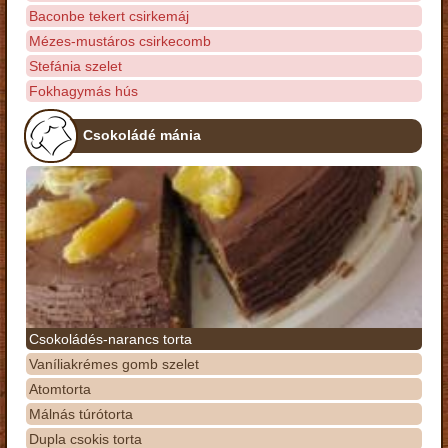
Baconbe tekert csirkemáj
Mézes-mustáros csirkecomb
Stefánia szelet
Fokhagymás hús
Csokoládé mánia
Csokoládés-narancs torta
Vaníliakrémes gomb szelet
Atomtorta
Málnás túrótorta
Dupla csokis torta