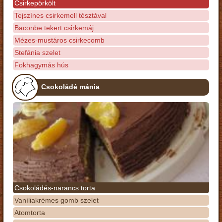
Csirkepörkölt
Tejszínes csirkemell tésztával
Baconbe tekert csirkemáj
Mézes-mustáros csirkecomb
Stefánia szelet
Fokhagymás hús
Csokoládé mánia
Csokoládés-narancs torta
Vaníliakrémes gomb szelet
Atomtorta