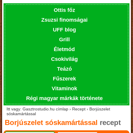
Ottis főz
Zsuzsi finomságai
UFF blog
Grill
Életmód
Csokivilág
Teázó
Fűszerek
Vitaminok
Régi magyar márkák története
Itt vagy: Gasztrostudio.hu címlap › Recept › Borjúszelet
sóskamártással
Borjúszelet sóskamártással
recept