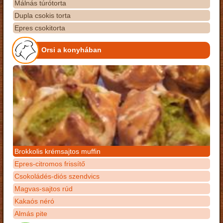
Málnás túrótorta
Dupla csokis torta
Epres csokitorta
Orsi a konyhában
Brokkolis krémsajtos muffin
Epres-citromos frissítő
Csokoládés-diós szendvics
Magvas-sajtos rúd
Kakaós néró
Almás pite