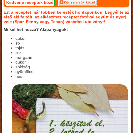
Kedvenc receptek közé
Ezt a receptet már többen keresték honlaponkon. Legyél te az
első aki feltölti az elkészített receptet fotóval együtt és nyerj
vele (Spar, Penny vagy Tesco) vásárlási utalványt!
Mi kellhet hozzá? Alapanyagok:
cukor
só
tojás
liszt
margarin
cukor
zöldség
gyümölcs
hús