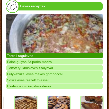
Leves receptek
Tarcali raguleves
Palóc gulyás Sziporka módra
Töltött tyúkhúsleves zsályával
Pulykazúza leves mákos gombóccal
Sóskaleves reszelt tojással
Csalános csirkegaluskaleves