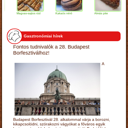
Magvas-sajtos rúd
Kakaós néró
Almás pite
Za
tú
Gasztronómiai hírek
Fontos tudnivalók a 28. Budapest
Borfesztiválhoz!
A
Budapest Borfesztivál 28. alkalommal várja a borozni,
kikapcsolódni, szórakozni vágyókat a főváros egyik