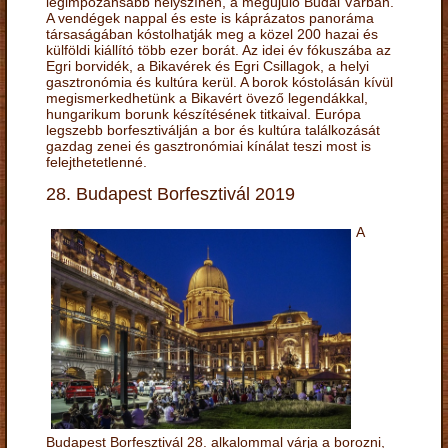
legimpozánsabb helyszínén, a megújuló Budai Várban.
A vendégek nappal és este is káprázatos panoráma
társaságában kóstolhatják meg a közel 200 hazai és
külföldi kiállító több ezer borát. Az idei év fókuszába az
Egri borvidék, a Bikavérek és Egri Csillagok, a helyi
gasztronómia és kultúra kerül. A borok kóstolásán kívül
megismerkedhetünk a Bikavért övező legendákkal,
hungarikum borunk készítésének titkaival. Európa
legszebb borfesztiválján a bor és kultúra találkozását
gazdag zenei és gasztronómiai kínálat teszi most is
felejthetetlenné.
28. Budapest Borfesztivál 2019
A
Budapest Borfesztivál 28. alkalommal várja a borozni,