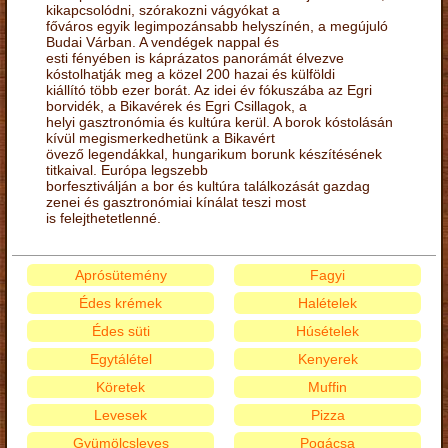
kikapcsolódni, szórakozni vágyókat a
főváros egyik legimpozánsabb helyszínén, a megújuló
Budai Várban. A vendégek nappal és
esti fényében is káprázatos panorámát élvezve
kóstolhatják meg a közel 200 hazai és külföldi
kiállító több ezer borát. Az idei év fókuszába az Egri
borvidék, a Bikavérek és Egri Csillagok, a
helyi gasztronómia és kultúra kerül. A borok kóstolásán
kívül megismerkedhetünk a Bikavért
övező legendákkal, hungarikum borunk készítésének
titkaival. Európa legszebb
borfesztiválján a bor és kultúra találkozását gazdag
zenei és gasztronómiai kínálat teszi most
is felejthetetlenné.
Aprósütemény
Fagyi
Édes krémek
Halételek
Édes süti
Húsételek
Egytálétel
Kenyerek
Köretek
Muffin
Levesek
Pizza
Gyümölcsleves
Pogácsa