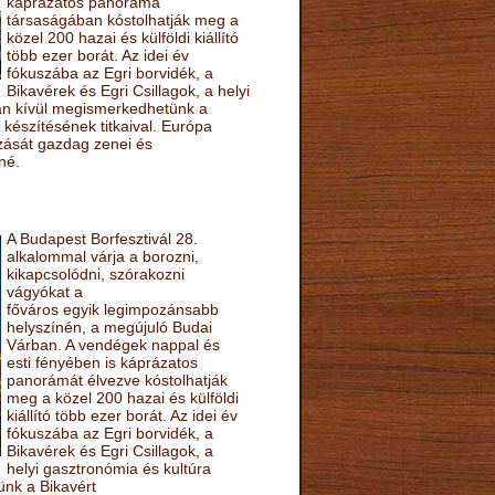
káprázatos panoráma
társaságában kóstolhatják meg a
közel 200 hazai és külföldi kiállító
több ezer borát. Az idei év
fókuszába az Egri borvidék, a
Bikavérek és Egri Csillagok, a helyi
sán kívül megismerkedhetünk a
készítésének titkaival. Európa
ozását gazdag zenei és
né.
A Budapest Borfesztivál 28.
alkalommal várja a borozni,
kikapcsolódni, szórakozni
vágyókat a
főváros egyik legimpozánsabb
helyszínén, a megújuló Budai
Várban. A vendégek nappal és
esti fényében is káprázatos
panorámát élvezve kóstolhatják
meg a közel 200 hazai és külföldi
kiállító több ezer borát. Az idei év
fókuszába az Egri borvidék, a
Bikavérek és Egri Csillagok, a
helyi gasztronómia és kultúra
ünk a Bikavért