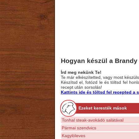
Hogyan készül a Brandy
Írd meg nekünk Te!
Te már elkészítetted, vagy most készülsz
Készítsd el, fotózd le és töltsd fel ho
recept után sorsolás!
Kattints ide és töltsd fel recepted 
Ezeket keresték mások
Tonhal steak-avokádó salátával
Pármai szendvics
Kagylóleves