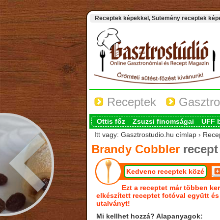
Receptek képekkel, Sütemény receptek képek
Receptek
Gasztro
Ottis főz
Zsuzsi finomságai
UFF 
Itt vagy: Gasztrostudio.hu címlap › Rece
Brandy Cobbler
recept
Kedvenc receptek közé
Ezt a receptet már többen ker
elkészített receptet fotóval együtt é
utalványt!
Mi kellhet hozzá? Alapanyagok: