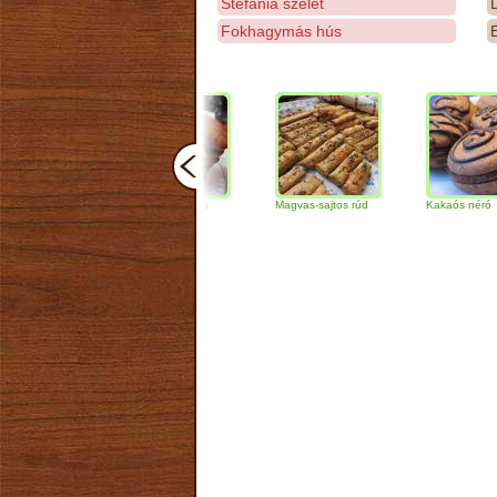
Stefánia szelet
D
Fokhagymás hús
E
Csokoládés-diós
Magvas-sajtos rúd
Kakaós néró
szendvics