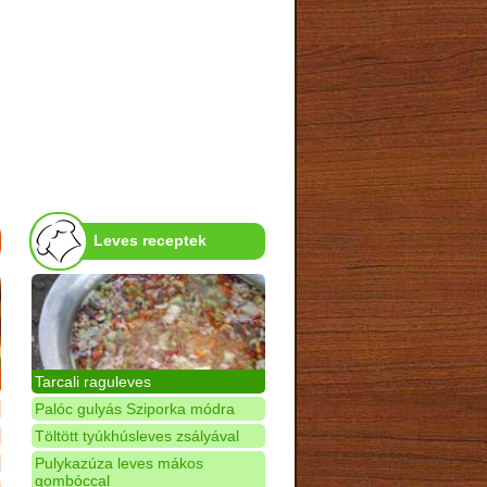
Leves receptek
Tarcali raguleves
Palóc gulyás Sziporka módra
Töltött tyúkhúsleves zsályával
Pulykazúza leves mákos
gombóccal