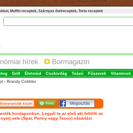
kel, Muffin receptek, Szárnyas ételreceptek, Torta receptek
nómiai hírek
Bormagazin
blog
Grill
Életmód
Csokivilág
Teázó
Fűszerek
Vitaminok
pt › Brandy Cobbler
esték honlaponkon. Legyél te az első aki feltölti az
s nyerj vele (Spar, Penny vagy Tesco) vásárlási