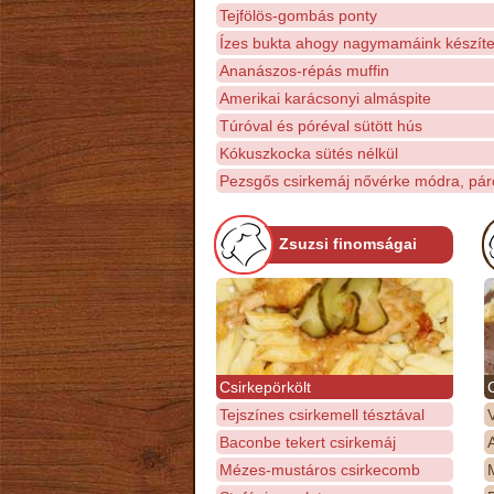
Tejfölös-gombás ponty
Ízes bukta ahogy nagymamáink készíte
Ananászos-répás muffin
Amerikai karácsonyi almáspite
Túróval és póréval sütött hús
Kókuszkocka sütés nélkül
Pezsgős csirkemáj nővérke módra, párol
Zsuzsi finomságai
Csirkepörkölt
Tejszínes csirkemell tésztával
Baconbe tekert csirkemáj
Mézes-mustáros csirkecomb
M