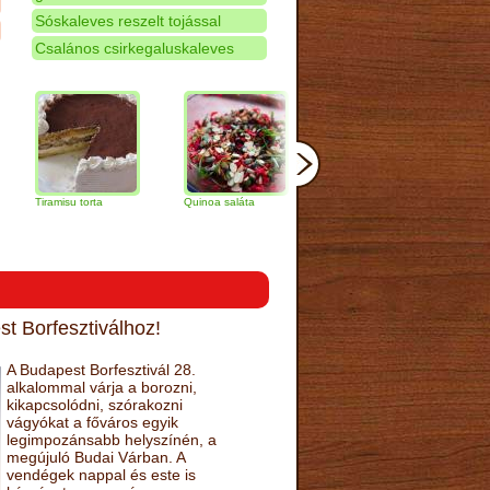
Sóskaleves reszelt tojással
Csalános csirkegaluskaleves
amisu torta
Quinoa saláta
Mandulás kifli
Csokoládés
narancs tort
t Borfesztiválhoz!
A Budapest Borfesztivál 28.
alkalommal várja a borozni,
kikapcsolódni, szórakozni
vágyókat a főváros egyik
legimpozánsabb helyszínén, a
megújuló Budai Várban. A
vendégek nappal és este is