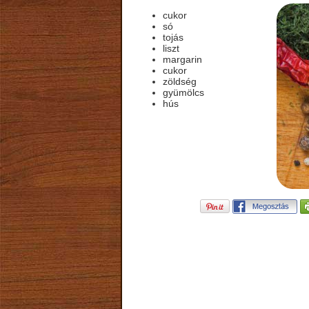
cukor
só
tojás
liszt
margarin
cukor
zöldség
gyümölcs
hús