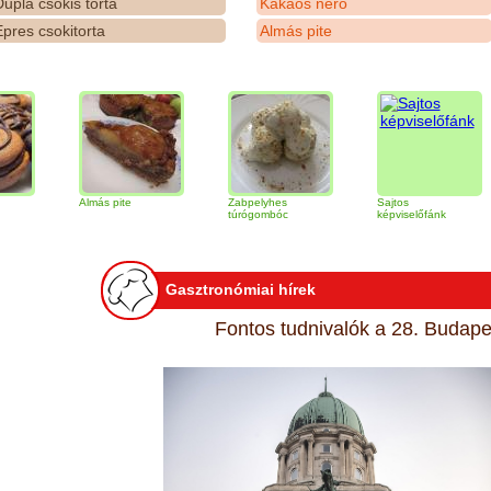
upla csokis torta
Kakaós néró
pres csokitorta
Almás pite
Almás pite
Zabpelyhes
Sajtos
Tir
túrógombóc
képviselőfánk
Gasztronómiai hírek
Fontos tudnivalók a 28. Budapes