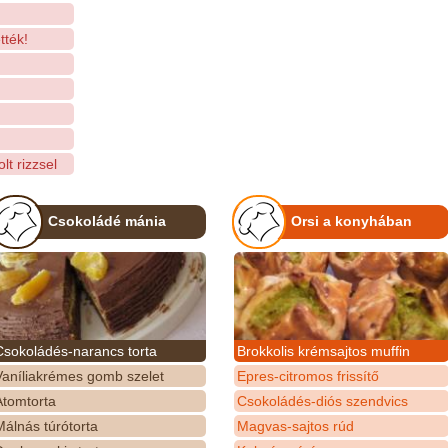
tték!
t rizzsel
Csokoládé mánia
Orsi a konyhában
Csokoládés-narancs torta
Brokkolis krémsajtos muffin
Vaníliakrémes gomb szelet
Epres-citromos frissítő
Atomtorta
Csokoládés-diós szendvics
álnás túrótorta
Magvas-sajtos rúd