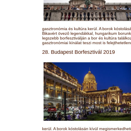
gasztronómia és kultúra kerül. A borok kóstolá
Bikavért övező legendákkal, hungarikum borunk 
legszebb borfesztiválján a bor és kultúra találk
gasztronómiai kínálat teszi most is felejthetetlen
28. Budapest Borfesztivál 2019
kerül. A borok kóstolásán kívül megismerkedhet