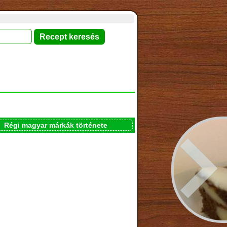
Régi magyar márkák története