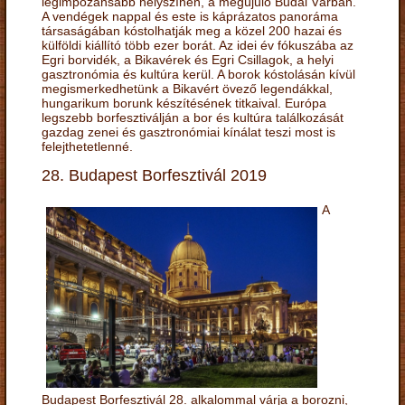
legimpozánsabb helyszínén, a megújuló Budai Várban.
A vendégek nappal és este is káprázatos panoráma
társaságában kóstolhatják meg a közel 200 hazai és
külföldi kiállító több ezer borát. Az idei év fókuszába az
Egri borvidék, a Bikavérek és Egri Csillagok, a helyi
gasztronómia és kultúra kerül. A borok kóstolásán kívül
megismerkedhetünk a Bikavért övező legendákkal,
hungarikum borunk készítésének titkaival. Európa
legszebb borfesztiválján a bor és kultúra találkozását
gazdag zenei és gasztronómiai kínálat teszi most is
felejthetetlenné.
28. Budapest Borfesztivál 2019
A
Budapest Borfesztivál 28. alkalommal várja a borozni,