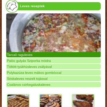
Leves receptek
Tarcali raguleves
Palóc gulyás Sziporka módra
Töltött tyúkhúsleves zsályával
Pulykazúza leves mákos gombóccal
Sóskaleves reszelt tojással
Csalános csirkegaluskaleves