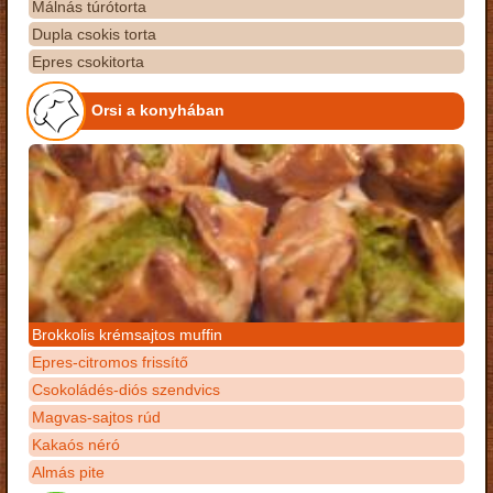
Málnás túrótorta
Dupla csokis torta
Epres csokitorta
Orsi a konyhában
Brokkolis krémsajtos muffin
Epres-citromos frissítő
Csokoládés-diós szendvics
Magvas-sajtos rúd
Kakaós néró
Almás pite