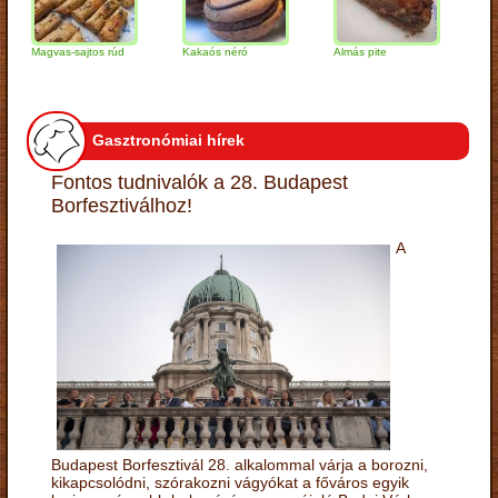
Magvas-sajtos rúd
Kakaós néró
Almás pite
Zabpely
túrógom
Gasztronómiai hírek
Fontos tudnivalók a 28. Budapest
Borfesztiválhoz!
A
Budapest Borfesztivál 28. alkalommal várja a borozni,
kikapcsolódni, szórakozni vágyókat a főváros egyik