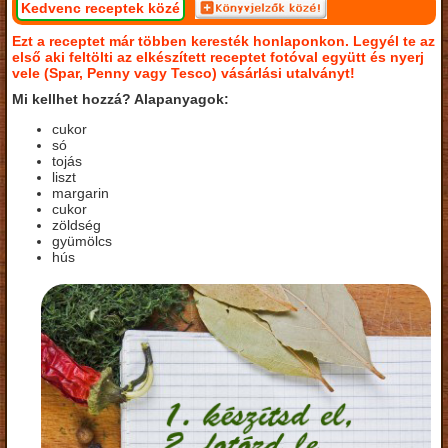
Kedvenc receptek közé
Ezt a receptet már többen keresték honlaponkon. Legyél te az
első aki feltölti az elkészített receptet fotóval együtt és nyerj
vele (Spar, Penny vagy Tesco) vásárlási utalványt!
Mi kellhet hozzá? Alapanyagok:
cukor
só
tojás
liszt
margarin
cukor
zöldség
gyümölcs
hús