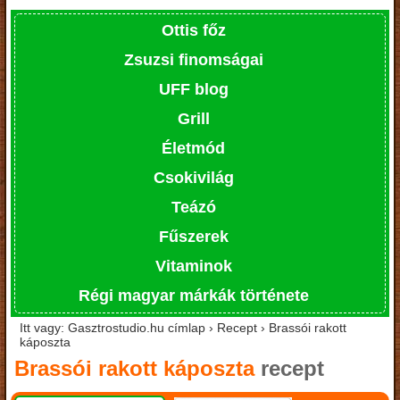
Ottis főz
Zsuzsi finomságai
UFF blog
Grill
Életmód
Csokivilág
Teázó
Fűszerek
Vitaminok
Régi magyar márkák története
Itt vagy: Gasztrostudio.hu címlap › Recept › Brassói rakott
káposzta
Brassói rakott káposzta
recept