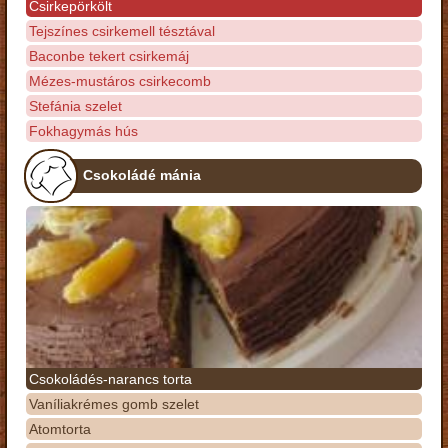
Csirkepörkölt
Tejszínes csirkemell tésztával
Baconbe tekert csirkemáj
Mézes-mustáros csirkecomb
Stefánia szelet
Fokhagymás hús
Csokoládé mánia
Csokoládés-narancs torta
Vaníliakrémes gomb szelet
Atomtorta