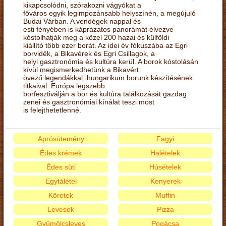
kikapcsolódni, szórakozni vágyókat a
főváros egyik legimpozánsabb helyszínén, a megújuló
Budai Várban. A vendégek nappal és
esti fényében is káprázatos panorámát élvezve
kóstolhatják meg a közel 200 hazai és külföldi
kiállító több ezer borát. Az idei év fókuszába az Egri
borvidék, a Bikavérek és Egri Csillagok, a
helyi gasztronómia és kultúra kerül. A borok kóstolásán
kívül megismerkedhetünk a Bikavért
övező legendákkal, hungarikum borunk készítésének
titkaival. Európa legszebb
borfesztiválján a bor és kultúra találkozását gazdag
zenei és gasztronómiai kínálat teszi most
is felejthetetlenné.
Aprósütemény
Fagyi
Édes krémek
Halételek
Édes süti
Húsételek
Egytálétel
Kenyerek
Köretek
Muffin
Levesek
Pizza
Gyümölcsleves
Pogácsa