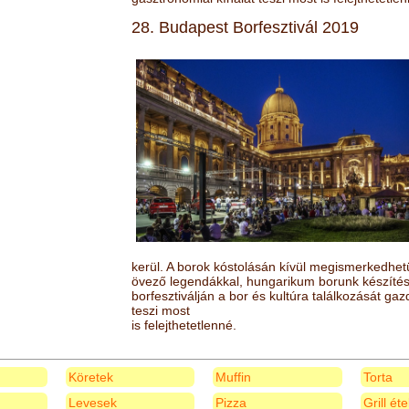
28. Budapest Borfesztivál 2019
kerül. A borok kóstolásán kívül megismerkedhet
övező legendákkal, hungarikum borunk készítésé
borfesztiválján a bor és kultúra találkozását ga
teszi most
is felejthetetlenné.
Köretek
Muffin
Torta
Levesek
Pizza
Grill ét