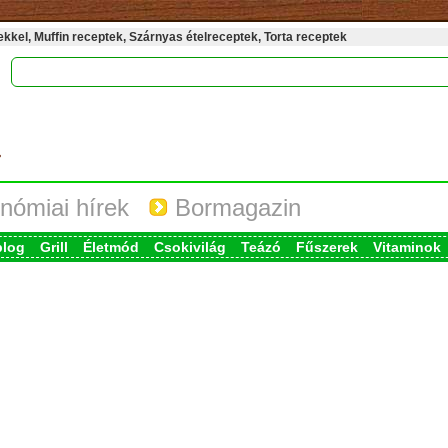
kel, Muffin receptek, Szárnyas ételreceptek, Torta receptek
nómiai hírek
Bormagazin
blog
Grill
Életmód
Csokivilág
Teázó
Fűszerek
Vitaminok