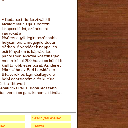
A Budapest Borfesztivál 28.
alkalommal várja a borozni,
kikapcsolódni, szórakozni
vágyókat a
főváros egyik legimpozánsabb
helyszínén, a megújuló Budai
Várban. A vendégek nappal és
esti fényében is káprázatos
panorámát élvezve kóstolhatják
meg a közel 200 hazai és külföldi
kiállító több ezer borát. Az idei év
fókuszába az Egri borvidék, a
Bikavérek és Egri Csillagok, a
helyi gasztronómia és kultúra
ünk a Bikavért
nek titkaival. Európa legszebb
zdag zenei és gasztronómiai kínálat
Szárnyas ételek
elek
Tészta