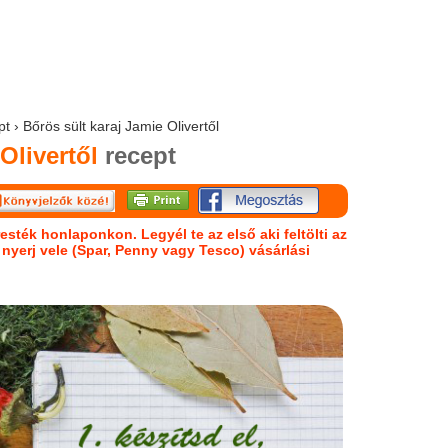
t › Bőrös sült karaj Jamie Olivertől
Olivertől
recept
esték honlaponkon. Legyél te az első aki feltölti az
s nyerj vele (Spar, Penny vagy Tesco) vásárlási