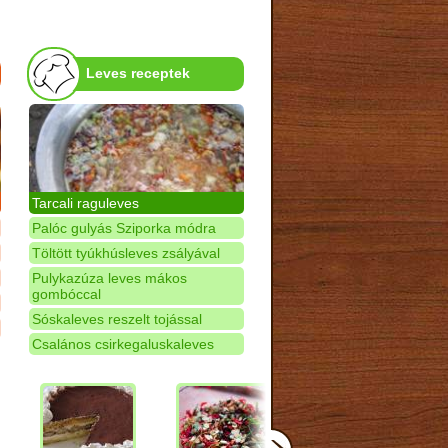
Leves receptek
Tarcali raguleves
Palóc gulyás Sziporka módra
Töltött tyúkhúsleves zsályával
Pulykazúza leves mákos
gombóccal
Sóskaleves reszelt tojással
Csalános csirkegaluskaleves