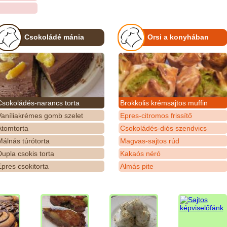
Csokoládé mánia
Orsi a konyhában
Csokoládés-narancs torta
Brokkolis krémsajtos muffin
Vaníliakrémes gomb szelet
Epres-citromos frissítő
Atomtorta
Csokoládés-diós szendvics
álnás túrótorta
Magvas-sajtos rúd
upla csokis torta
Kakaós néró
pres csokitorta
Almás pite