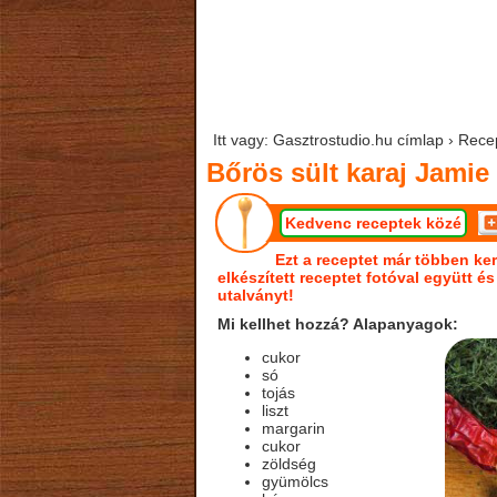
Itt vagy: Gasztrostudio.hu címlap › Recep
Bőrös sült karaj Jamie 
Kedvenc receptek közé
Ezt a receptet már többen ker
elkészített receptet fotóval együtt é
utalványt!
Mi kellhet hozzá? Alapanyagok:
cukor
só
tojás
liszt
margarin
cukor
zöldség
gyümölcs