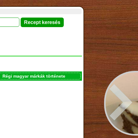
Régi magyar márkák története