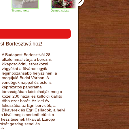
ramisu torta
Quinoa saláta
Mandulás kifli
Csokoládé
narancs to
t Borfesztiválhoz!
A Budapest Borfesztivál 28.
alkalommal várja a borozni,
kikapcsolódni, szórakozni
vágyókat a főváros egyik
legimpozánsabb helyszínén, a
megújuló Budai Várban. A
vendégek nappal és este is
káprázatos panoráma
társaságában kóstolhatják meg a
közel 200 hazai és külföldi kiállító
több ezer borát. Az idei év
fókuszába az Egri borvidék, a
Bikavérek és Egri Csillagok, a helyi
sán kívül megismerkedhetünk a
készítésének titkaival. Európa
ozását gazdag zenei és
né.