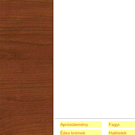
Aprósütemény
Fagyi
Édes krémek
Halételek