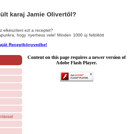
lt karaj Jamie Olivertől?
 elkészíteni ezt a receptet?
nlapunkra, hogy nyerhess vele! Minden 1000 új feltöltött
a saját Receptkönyvedbe!
Content on this page requires a newer version of
Adobe Flash Player.
rtással