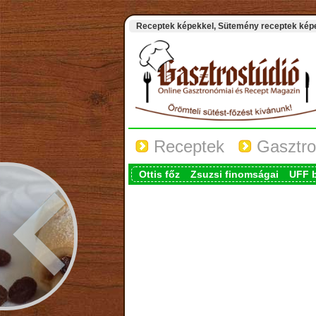
Receptek képekkel, Sütemény receptek képek
Receptek
Gasztro
Ottis főz
Zsuzsi finomságai
UFF 