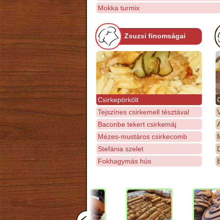
Mokka turmix
Zsuzsi finomságai
Csirkepörkölt
Tejszínes csirkemell tésztával
Baconbe tekert csirkemáj
Mézes-mustáros csirkecomb
M
Stefánia szelet
D
Fokhagymás hús
E