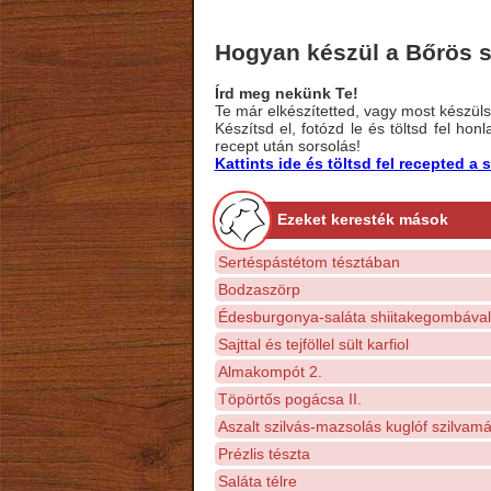
Hogyan készül a Bőrös sü
Írd meg nekünk Te!
Te már elkészítetted, vagy most készülsz
Készítsd el, fotózd le és töltsd fel ho
recept után sorsolás!
Kattints ide és töltsd fel recepted 
Ezeket keresték mások
Sertéspástétom tésztában
Bodzaszörp
Édesburgonya-saláta shiitakegombával
Sajttal és tejföllel sült karfiol
Almakompót 2.
Töpörtős pogácsa II.
Aszalt szilvás-mazsolás kuglóf szilvamá
Prézlis tészta
Saláta télre