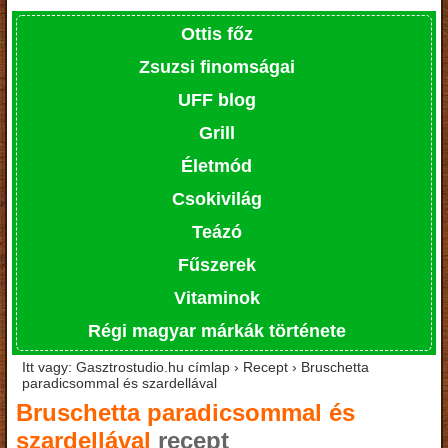
Ottis főz
Zsuzsi finomságai
UFF blog
Grill
Életmód
Csokivilág
Teázó
Fűszerek
Vitaminok
Régi magyar márkák története
Itt vagy: Gasztrostudio.hu címlap › Recept › Bruschetta
paradicsommal és szardellával
Bruschetta paradicsommal és
szardellával
recept