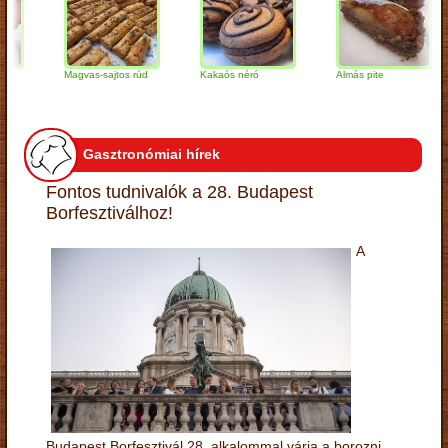
Magvas-sajtos rúd
Kakaós néró
Almás pite
Gasztronómiai hírek
Fontos tudnivalók a 28. Budapest
Borfesztiválhoz!
A
Budapest Borfesztivál 28. alkalommal várja a borozni,