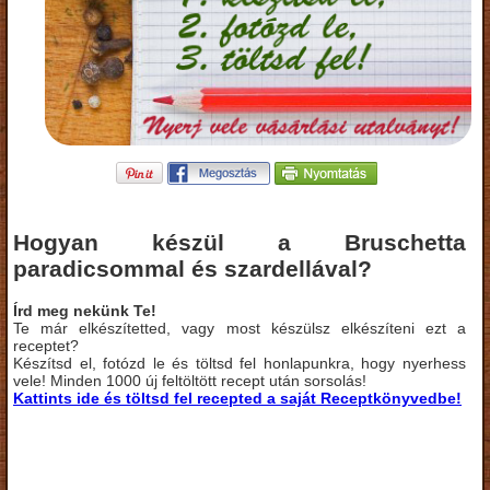
Hogyan készül a Bruschetta
paradicsommal és szardellával?
Írd meg nekünk Te!
Te már elkészítetted, vagy most készülsz elkészíteni ezt a
receptet?
Készítsd el, fotózd le és töltsd fel honlapunkra, hogy nyerhess
vele! Minden 1000 új feltöltött recept után sorsolás!
Kattints ide és töltsd fel recepted a saját Receptkönyvedbe!