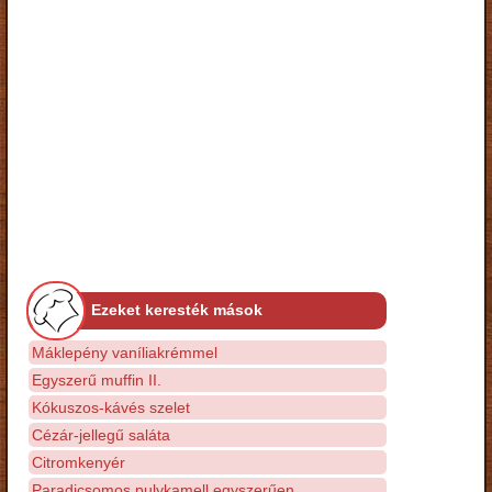
Ezeket keresték mások
Máklepény vaníliakrémmel
Egyszerű muffin II.
Kókuszos-kávés szelet
Cézár-jellegű saláta
Citromkenyér
Paradicsomos pulykamell egyszerűen