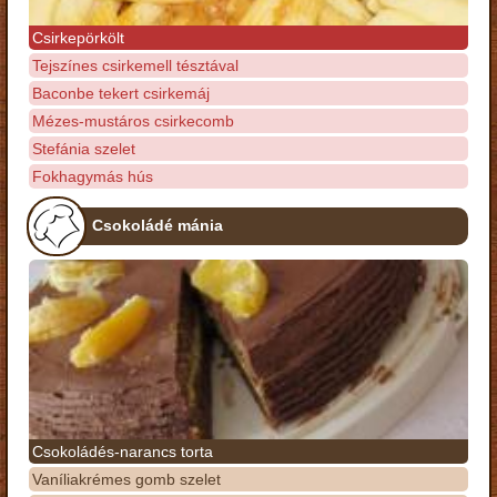
Csirkepörkölt
Tejszínes csirkemell tésztával
Baconbe tekert csirkemáj
Mézes-mustáros csirkecomb
Stefánia szelet
Fokhagymás hús
Csokoládé mánia
Csokoládés-narancs torta
Vaníliakrémes gomb szelet