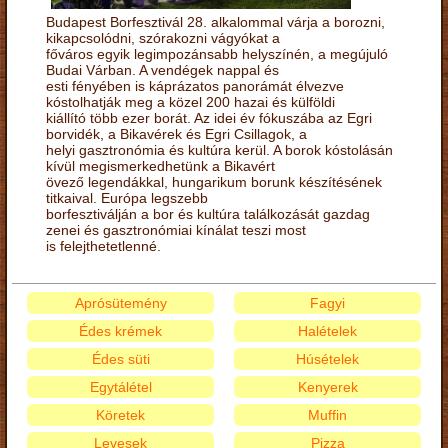
Budapest Borfesztivál 28. alkalommal várja a borozni,
kikapcsolódni, szórakozni vágyókat a
főváros egyik legimpozánsabb helyszínén, a megújuló
Budai Várban. A vendégek nappal és
esti fényében is káprázatos panorámát élvezve
kóstolhatják meg a közel 200 hazai és külföldi
kiállító több ezer borát. Az idei év fókuszába az Egri
borvidék, a Bikavérek és Egri Csillagok, a
helyi gasztronómia és kultúra kerül. A borok kóstolásán
kívül megismerkedhetünk a Bikavért
övező legendákkal, hungarikum borunk készítésének
titkaival. Európa legszebb
borfesztiválján a bor és kultúra találkozását gazdag
zenei és gasztronómiai kínálat teszi most
is felejthetetlenné.
Aprósütemény
Fagyi
Édes krémek
Halételek
Édes süti
Húsételek
Egytálétel
Kenyerek
Köretek
Muffin
Levesek
Pizza