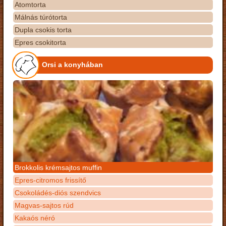
Atomtorta
Málnás túrótorta
Dupla csokis torta
Epres csokitorta
Orsi a konyhában
Brokkolis krémsajtos muffin
Epres-citromos frissítő
Csokoládés-diós szendvics
Magvas-sajtos rúd
Kakaós néró