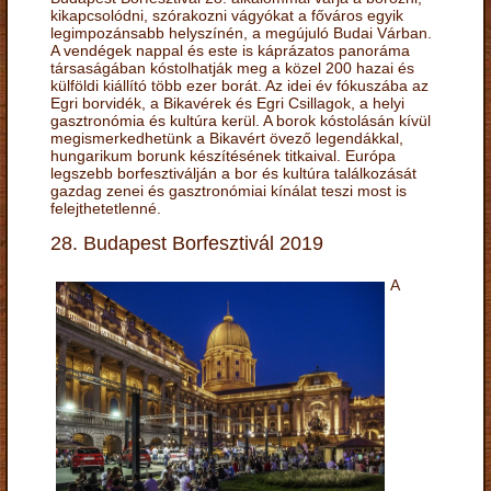
kikapcsolódni, szórakozni vágyókat a főváros egyik
legimpozánsabb helyszínén, a megújuló Budai Várban.
A vendégek nappal és este is káprázatos panoráma
társaságában kóstolhatják meg a közel 200 hazai és
külföldi kiállító több ezer borát. Az idei év fókuszába az
Egri borvidék, a Bikavérek és Egri Csillagok, a helyi
gasztronómia és kultúra kerül. A borok kóstolásán kívül
megismerkedhetünk a Bikavért övező legendákkal,
hungarikum borunk készítésének titkaival. Európa
legszebb borfesztiválján a bor és kultúra találkozását
gazdag zenei és gasztronómiai kínálat teszi most is
felejthetetlenné.
28. Budapest Borfesztivál 2019
A