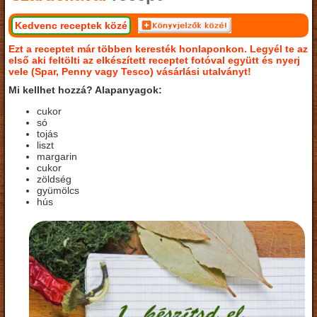
Kedvenc receptek közé
Ezt a receptet már többen keresték honlaponkon. Legyél te az
első aki feltölti az elkészített receptet fotóval együtt és nyerj
vele (Spar, Penny vagy Tesco) vásárlási utalványt!
Mi kellhet hozzá? Alapanyagok:
cukor
só
tojás
liszt
margarin
cukor
zöldség
gyümölcs
hús