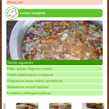
Almás pite
Leves receptek
Tarcali raguleves
Palóc gulyás Sziporka módra
Töltött tyúkhúsleves zsályával
Pulykazúza leves mákos gombóccal
Sóskaleves reszelt tojással
Csalános csirkegaluskaleves