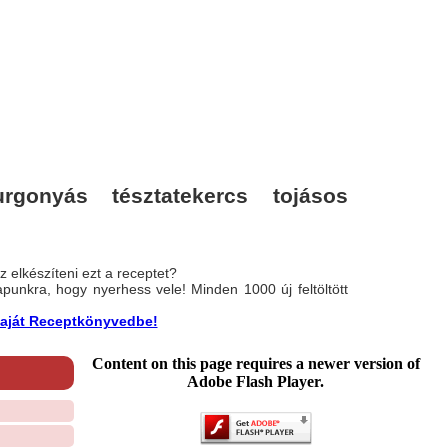
gonyás tésztatekercs tojásos
 elkészíteni ezt a receptet?
nlapunkra, hogy nyerhess vele! Minden 1000 új feltöltött
a saját Receptkönyvedbe!
Content on this page requires a newer version of
Adobe Flash Player.