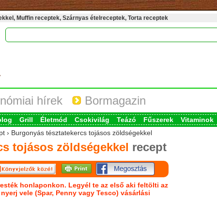
kel, Muffin receptek, Szárnyas ételreceptek, Torta receptek
nómiai hírek
Bormagazin
blog
Grill
Életmód
Csokivilág
Teázó
Fűszerek
Vitaminok
pt › Burgonyás tésztatekercs tojásos zöldségekkel
cs tojásos zöldségekkel
recept
esték honlaponkon. Legyél te az első aki feltölti az
s nyerj vele (Spar, Penny vagy Tesco) vásárlási