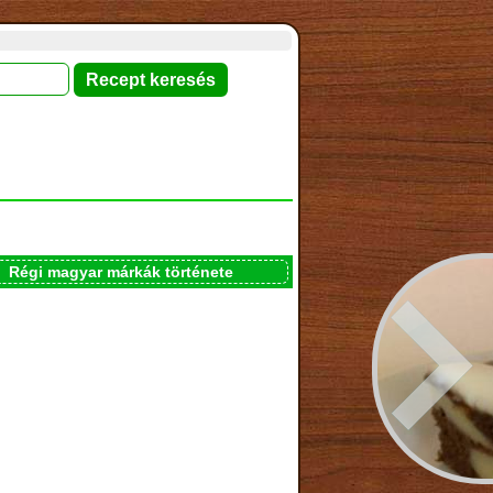
Régi magyar márkák története