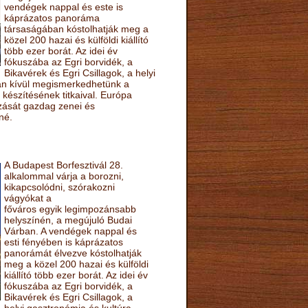
vendégek nappal és este is
káprázatos panoráma
társaságában kóstolhatják meg a
közel 200 hazai és külföldi kiállító
több ezer borát. Az idei év
fókuszába az Egri borvidék, a
Bikavérek és Egri Csillagok, a helyi
sán kívül megismerkedhetünk a
készítésének titkaival. Európa
ozását gazdag zenei és
né.
A Budapest Borfesztivál 28.
alkalommal várja a borozni,
kikapcsolódni, szórakozni
vágyókat a
főváros egyik legimpozánsabb
helyszínén, a megújuló Budai
Várban. A vendégek nappal és
esti fényében is káprázatos
panorámát élvezve kóstolhatják
meg a közel 200 hazai és külföldi
kiállító több ezer borát. Az idei év
fókuszába az Egri borvidék, a
Bikavérek és Egri Csillagok, a
helyi gasztronómia és kultúra