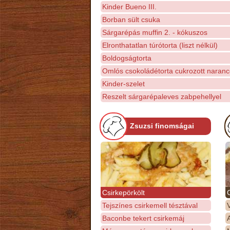
Kinder Bueno III.
Borban sült csuka
Sárgarépás muffin 2. - kókuszos
Elronthatatlan túrótorta (liszt nélkül)
Boldogságtorta
Omlós csokoládétorta cukrozott naranc
Kinder-szelet
Reszelt sárgarépaleves zabpehellyel
Zsuzsi finomságai
Csirkepörkölt
Tejszínes csirkemell tésztával
Baconbe tekert csirkemáj