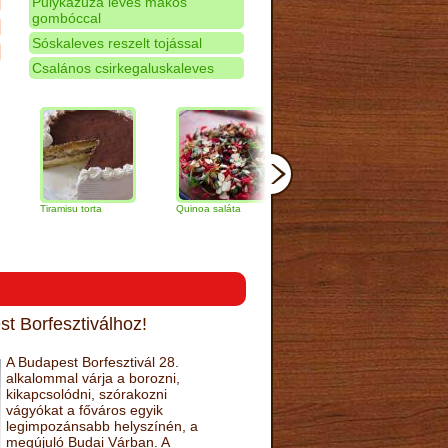
Pulykazúza leves mákos
gombóccal
Sóskaleves reszelt tojással
Csalános csirkegaluskaleves
iramisu torta
Quinoa saláta
Mandulás kifli
Csokolád
narancs t
t Borfesztiválhoz!
A Budapest Borfesztivál 28.
alkalommal várja a borozni,
kikapcsolódni, szórakozni
vágyókat a főváros egyik
legimpozánsabb helyszínén, a
megújuló Budai Várban. A