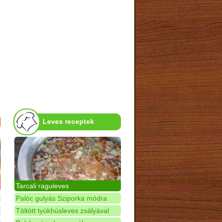
Leves receptek
Tarcali raguleves
Palóc gulyás Sziporka módra
Töltött tyúkhúsleves zsályával