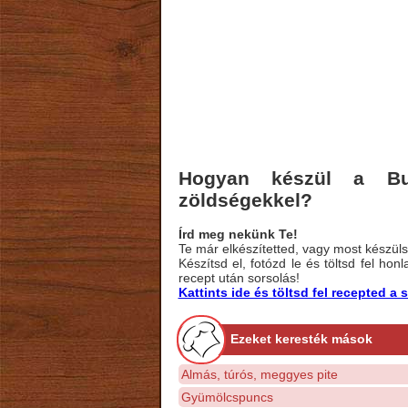
Hogyan készül a Bur
zöldségekkel?
Írd meg nekünk Te!
Te már elkészítetted, vagy most készülsz
Készítsd el, fotózd le és töltsd fel ho
recept után sorsolás!
Kattints ide és töltsd fel recepted 
Ezeket keresték mások
Almás, túrós, meggyes pite
Gyümölcspuncs