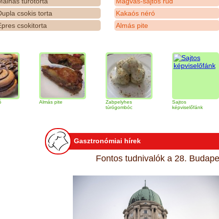
álnás túrótorta
Magvas-sajtos rúd
upla csokis torta
Kakaós néró
pres csokitorta
Almás pite
Almás pite
Zabpelyhes
Sajtos
T
túrógombóc
képviselőfánk
Gasztronómiai hírek
Fontos tudnivalók a 28. Budapes