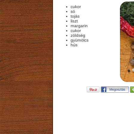
cukor
só
tojás
liszt
margarin
cukor
zöldség
gyümölcs
hús