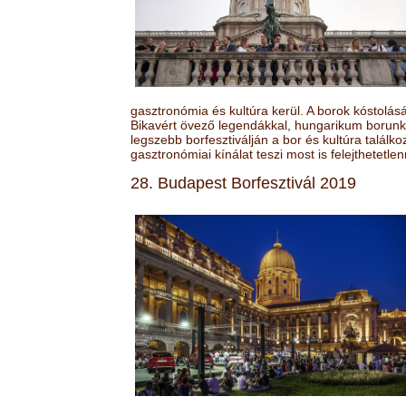
gasztronómia és kultúra kerül. A borok kóstolá
Bikavért övező legendákkal, hungarikum borunk 
legszebb borfesztiválján a bor és kultúra találk
gasztronómiai kínálat teszi most is felejthetetlen
28. Budapest Borfesztivál 2019