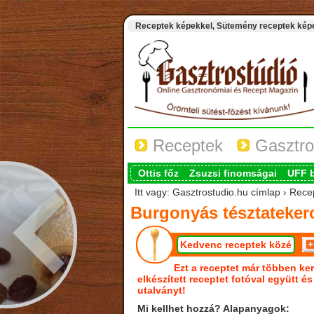
Receptek képekkel, Sütemény receptek képek
Receptek
Gasztro
Ottis főz
Zsuzsi finomságai
UFF 
Itt vagy: Gasztrostudio.hu címlap › Rece
Burgonyás tésztateker
Kedvenc receptek közé
Ezt a receptet már többen ker
elkészített receptet fotóval együtt é
utalványt!
Mi kellhet hozzá? Alapanyagok: