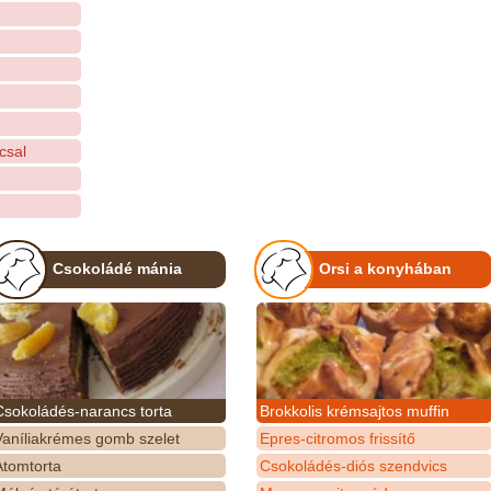
csal
Csokoládé mánia
Orsi a konyhában
Csokoládés-narancs torta
Brokkolis krémsajtos muffin
Vaníliakrémes gomb szelet
Epres-citromos frissítő
Atomtorta
Csokoládés-diós szendvics