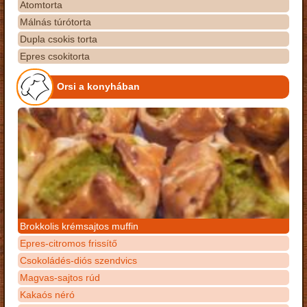
Atomtorta
Málnás túrótorta
Dupla csokis torta
Epres csokitorta
Orsi a konyhában
Brokkolis krémsajtos muffin
Epres-citromos frissítő
Csokoládés-diós szendvics
Magvas-sajtos rúd
Kakaós néró