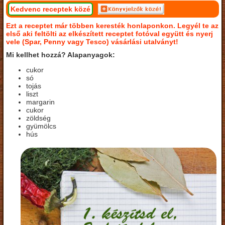
Kedvenc receptek közé
Ezt a receptet már többen keresték honlaponkon. Legyél te az
első aki feltölti az elkészített receptet fotóval együtt és nyerj
vele (Spar, Penny vagy Tesco) vásárlási utalványt!
Mi kellhet hozzá? Alapanyagok:
cukor
só
tojás
liszt
margarin
cukor
zöldség
gyümölcs
hús