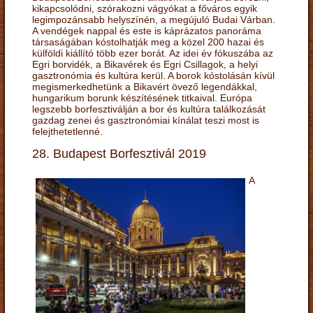
kikapcsolódni, szórakozni vágyókat a főváros egyik
legimpozánsabb helyszínén, a megújuló Budai Várban.
A vendégek nappal és este is káprázatos panoráma
társaságában kóstolhatják meg a közel 200 hazai és
külföldi kiállító több ezer borát. Az idei év fókuszába az
Egri borvidék, a Bikavérek és Egri Csillagok, a helyi
gasztronómia és kultúra kerül. A borok kóstolásán kívül
megismerkedhetünk a Bikavért övező legendákkal,
hungarikum borunk készítésének titkaival. Európa
legszebb borfesztiválján a bor és kultúra találkozását
gazdag zenei és gasztronómiai kínálat teszi most is
felejthetetlenné.
28. Budapest Borfesztivál 2019
A