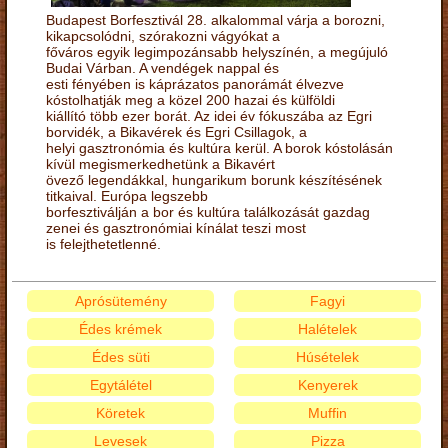
Budapest Borfesztivál 28. alkalommal várja a borozni,
kikapcsolódni, szórakozni vágyókat a
főváros egyik legimpozánsabb helyszínén, a megújuló
Budai Várban. A vendégek nappal és
esti fényében is káprázatos panorámát élvezve
kóstolhatják meg a közel 200 hazai és külföldi
kiállító több ezer borát. Az idei év fókuszába az Egri
borvidék, a Bikavérek és Egri Csillagok, a
helyi gasztronómia és kultúra kerül. A borok kóstolásán
kívül megismerkedhetünk a Bikavért
övező legendákkal, hungarikum borunk készítésének
titkaival. Európa legszebb
borfesztiválján a bor és kultúra találkozását gazdag
zenei és gasztronómiai kínálat teszi most
is felejthetetlenné.
Aprósütemény
Fagyi
Édes krémek
Halételek
Édes süti
Húsételek
Egytálétel
Kenyerek
Köretek
Muffin
Levesek
Pizza