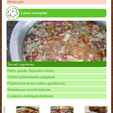
Almás pite
Leves receptek
Tarcali raguleves
Palóc gulyás Sziporka módra
Töltött tyúkhúsleves zsályával
Pulykazúza leves mákos gombóccal
Sóskaleves reszelt tojással
Csalános csirkegaluskaleves