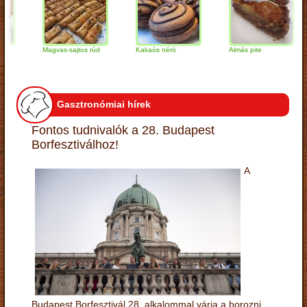
Magvas-sajtos rúd
Kakaós néró
Almás pite
Z
t
Gasztronómiai hírek
Fontos tudnivalók a 28. Budapest
Borfesztiválhoz!
A
Budapest Borfesztivál 28. alkalommal várja a borozni,