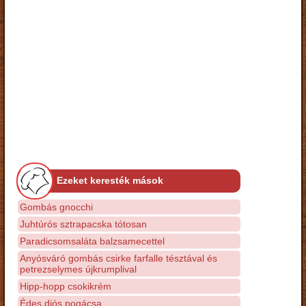
Ezeket keresték mások
Gombás gnocchi
Juhtúrós sztrapacska tótosan
Paradicsomsaláta balzsamecettel
Anyósváró gombás csirke farfalle tésztával és
petrezselymes újkrumplival
Hipp-hopp csokikrém
Édes diós pogácsa