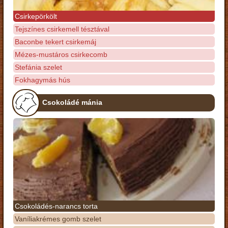
Csirkepörkölt
Tejszínes csirkemell tésztával
Baconbe tekert csirkemáj
Mézes-mustáros csirkecomb
Stefánia szelet
Fokhagymás hús
Csokoládé mánia
Csokoládés-narancs torta
Vaníliakrémes gomb szelet