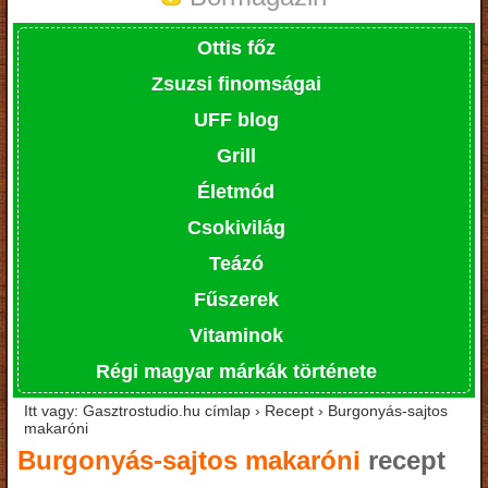
Ottis főz
Zsuzsi finomságai
UFF blog
Grill
Életmód
Csokivilág
Teázó
Fűszerek
Vitaminok
Régi magyar márkák története
Itt vagy: Gasztrostudio.hu címlap › Recept › Burgonyás-sajtos
makaróni
Burgonyás-sajtos makaróni
recept