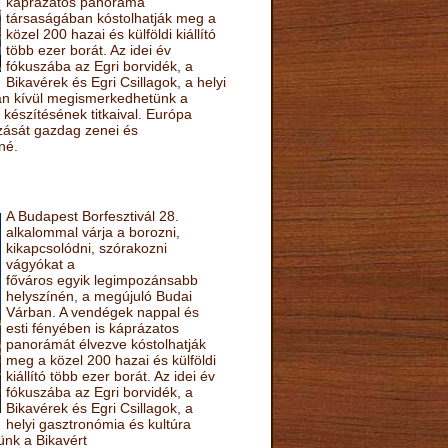
káprázatos panoráma
társaságában kóstolhatják meg a
közel 200 hazai és külföldi kiállító
több ezer borát. Az idei év
fókuszába az Egri borvidék, a
Bikavérek és Egri Csillagok, a helyi
sán kívül megismerkedhetünk a
készítésének titkaival. Európa
ozását gazdag zenei és
né.
A Budapest Borfesztivál 28.
alkalommal várja a borozni,
kikapcsolódni, szórakozni
vágyókat a
főváros egyik legimpozánsabb
helyszínén, a megújuló Budai
Várban. A vendégek nappal és
esti fényében is káprázatos
panorámát élvezve kóstolhatják
meg a közel 200 hazai és külföldi
kiállító több ezer borát. Az idei év
fókuszába az Egri borvidék, a
Bikavérek és Egri Csillagok, a
helyi gasztronómia és kultúra
ünk a Bikavért