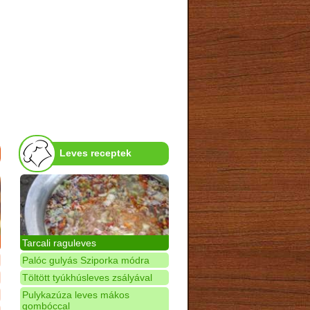
Leves receptek
Tarcali raguleves
Palóc gulyás Sziporka módra
Töltött tyúkhúsleves zsályával
Pulykazúza leves mákos
gombóccal