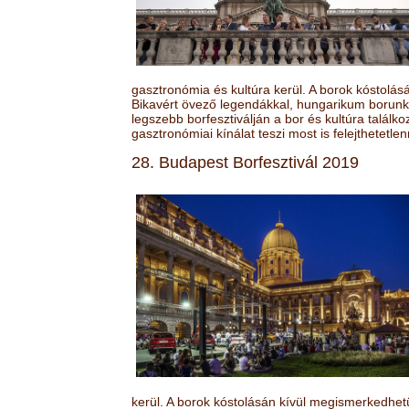
gasztronómia és kultúra kerül. A borok kóstolá
Bikavért övező legendákkal, hungarikum borunk 
legszebb borfesztiválján a bor és kultúra találk
gasztronómiai kínálat teszi most is felejthetetlen
28. Budapest Borfesztivál 2019
kerül. A borok kóstolásán kívül megismerkedhet