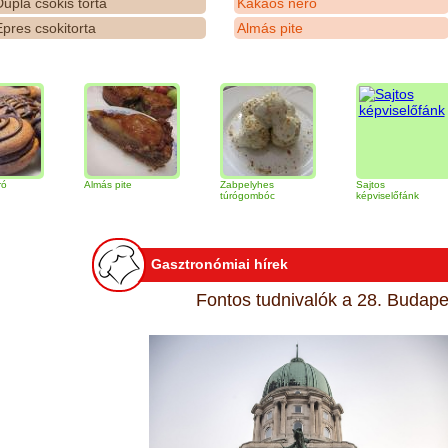
upla csokis torta
Kakaós néró
pres csokitorta
Almás pite
Almás pite
Zabpelyhes
Sajtos
T
túrógombóc
képviselőfánk
Gasztronómiai hírek
Fontos tudnivalók a 28. Budapes