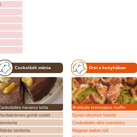
l
Csokoládé mánia
Orsi a konyhában
Csokoládés-narancs torta
Brokkolis krémsajtos muffin
Vaníliakrémes gomb szelet
Epres-citromos frissítő
Atomtorta
Csokoládés-diós szendvics
álnás túrótorta
Magvas-sajtos rúd