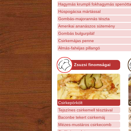
Hagymás krumpli fokhagymás spenótta
Húspogácsa mártással
Gombás-majorannás tészta
Amerikai ananászos sütemény
Gombás bulgurpiláf
Csirkemájas penne
Almás-fahéjas pillangó
Zsuzsi finomságai
Csirkepörkölt
Tejszínes csirkemell tésztával
Baconbe tekert csirkemáj
Mézes-mustáros csirkecomb
M