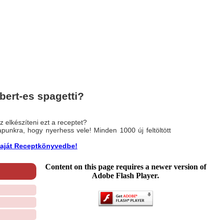
ert-es spagetti?
 elkészíteni ezt a receptet?
nlapunkra, hogy nyerhess vele! Minden 1000 új feltöltött
a saját Receptkönyvedbe!
Content on this page requires a newer version of
Adobe Flash Player.