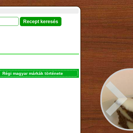
Régi magyar márkák története