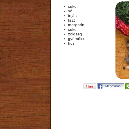
cukor
só
tojás
liszt
margarin
cukor
zöldség
gyümölcs
hús