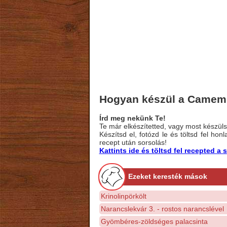
Hogyan készül a Camemb
Írd meg nekünk Te!
Te már elkészítetted, vagy most készülsz
Készítsd el, fotózd le és töltsd fel ho
recept után sorsolás!
Kattints ide és töltsd fel recepted 
Ezeket keresték mások
Krinolinpörkölt
Narancslekvár 3. - rostos narancslével
Gyömbéres-zöldséges palacsinta