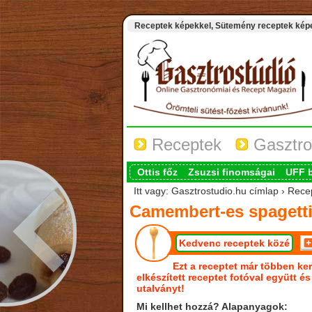
Receptek képekkel, Sütemény receptek képek
Receptek
Gasztro
Ottis főz
Zsuzsi finomságai
UFF 
Itt vagy: Gasztrostudio.hu címlap › Rec
Camembert-es spagett
Kedvenc receptek közé
Ezt a receptet már többen ker
elkészített receptet fotóval együtt é
utalványt!
Mi kellhet hozzá? Alapanyagok: