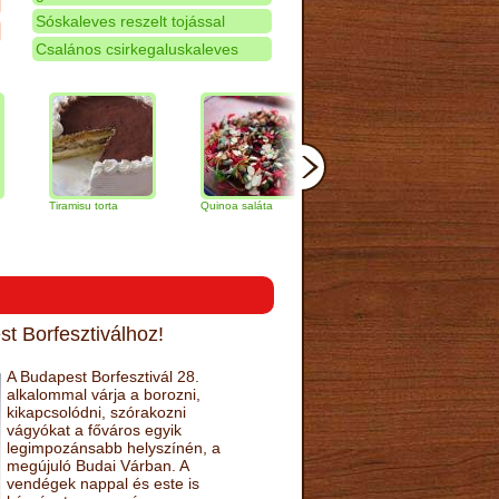
Sóskaleves reszelt tojással
Csalános csirkegaluskaleves
iramisu torta
Quinoa saláta
Mandulás kifli
Csokolád
narancs t
t Borfesztiválhoz!
A Budapest Borfesztivál 28.
alkalommal várja a borozni,
kikapcsolódni, szórakozni
vágyókat a főváros egyik
legimpozánsabb helyszínén, a
megújuló Budai Várban. A
vendégek nappal és este is