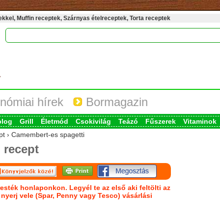
kel, Muffin receptek, Szárnyas ételreceptek, Torta receptek
nómiai hírek
Bormagazin
blog
Grill
Életmód
Csokivilág
Teázó
Fűszerek
Vitaminok
ept › Camembert-es spagetti
i
recept
esték honlaponkon. Legyél te az első aki feltölti az
s nyerj vele (Spar, Penny vagy Tesco) vásárlási