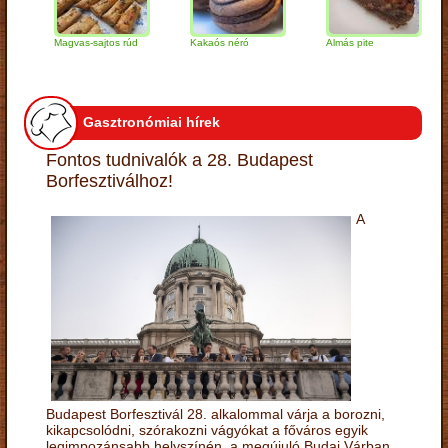
Magvas-sajtos rúd
Kakaós néró
Almás pite
Za
tú
Gasztronómiai hírek
Fontos tudnivalók a 28. Budapest
Borfesztiválhoz!
A
Budapest Borfesztivál 28. alkalommal várja a borozni,
kikapcsolódni, szórakozni vágyókat a főváros egyik
legimpozánsabb helyszínén, a megújuló Budai Várban.