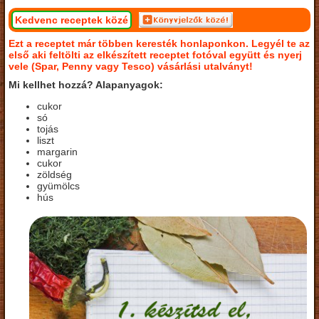
Kedvenc receptek közé
Ezt a receptet már többen keresték honlaponkon. Legyél te az
első aki feltölti az elkészített receptet fotóval együtt és nyerj
vele (Spar, Penny vagy Tesco) vásárlási utalványt!
Mi kellhet hozzá? Alapanyagok:
cukor
só
tojás
liszt
margarin
cukor
zöldség
gyümölcs
hús