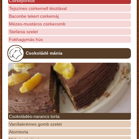
Csirkepörkölt
Tejszínes csirkemell tésztával
Baconbe tekert csirkemáj
Mézes-mustáros csirkecomb
Stefánia szelet
Fokhagymás hús
Csokoládé mánia
Csokoládés-narancs torta
Vaníliakrémes gomb szelet
Atomtorta