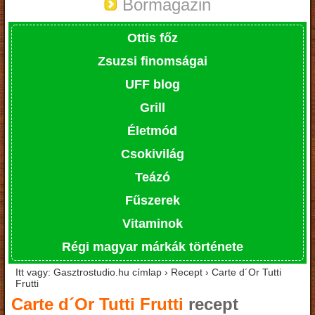
Bormagazin
Ottis főz
Zsuzsi finomságai
UFF blog
Grill
Életmód
Csokivilág
Teázó
Fűszerek
Vitaminok
Régi magyar márkák története
Itt vagy: Gasztrostudio.hu címlap › Recept › Carte d´Or Tutti
Frutti
Carte d´Or Tutti Frutti
recept