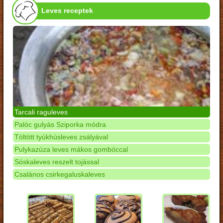
Leves receptek
Tarcali raguleves
Palóc gulyás Sziporka módra
Töltött tyúkhúsleves zsályával
Pulykazúza leves mákos gombóccal
Sóskaleves reszelt tojással
Csalános csirkegaluskaleves