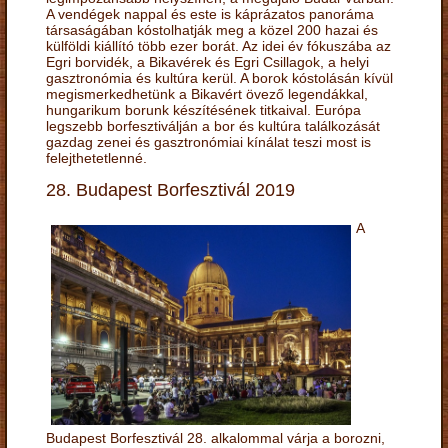
A vendégek nappal és este is káprázatos panoráma
társaságában kóstolhatják meg a közel 200 hazai és
külföldi kiállító több ezer borát. Az idei év fókuszába az
Egri borvidék, a Bikavérek és Egri Csillagok, a helyi
gasztronómia és kultúra kerül. A borok kóstolásán kívül
megismerkedhetünk a Bikavért övező legendákkal,
hungarikum borunk készítésének titkaival. Európa
legszebb borfesztiválján a bor és kultúra találkozását
gazdag zenei és gasztronómiai kínálat teszi most is
felejthetetlenné.
28. Budapest Borfesztivál 2019
A
Budapest Borfesztivál 28. alkalommal várja a borozni,