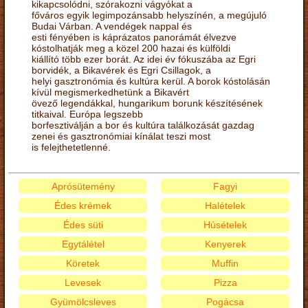
kikapcsolódni, szórakozni vágyókat a
főváros egyik legimpozánsabb helyszínén, a megújuló
Budai Várban. A vendégek nappal és
esti fényében is káprázatos panorámát élvezve
kóstolhatják meg a közel 200 hazai és külföldi
kiállító több ezer borát. Az idei év fókuszába az Egri
borvidék, a Bikavérek és Egri Csillagok, a
helyi gasztronómia és kultúra kerül. A borok kóstolásán
kívül megismerkedhetünk a Bikavért
övező legendákkal, hungarikum borunk készítésének
titkaival. Európa legszebb
borfesztiválján a bor és kultúra találkozását gazdag
zenei és gasztronómiai kínálat teszi most
is felejthetetlenné.
Aprósütemény
Fagyi
Édes krémek
Halételek
Édes süti
Húsételek
Egytálétel
Kenyerek
Köretek
Muffin
Levesek
Pizza
Gyümölcsleves
Pogácsa