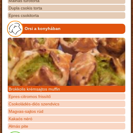
Málnás túrótorta
Dupla csokis torta
Epres csokitorta
Orsi a konyhában
Brokkolis krémsajtos muffin
Epres-citromos frissítő
Csokoládés-diós szendvics
Magvas-sajtos rúd
Kakaós néró
Almás pite