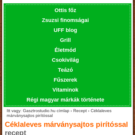
Ottis főz
Zsuzsi finomságai
UFF blog
Grill
Életmód
Csokivilág
Teázó
Fűszerek
Vitaminok
Régi magyar márkák története
Itt vagy: Gasztrostudio.hu címlap › Recept › Céklaleves
márványsajtos pirítóssal
Céklaleves márványsajtos pirítóssal
recept