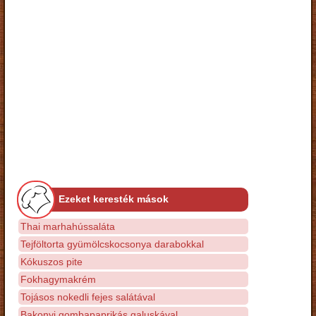
Ezeket keresték mások
Thai marhahússaláta
Tejföltorta gyümölcskocsonya darabokkal
Kókuszos pite
Fokhagymakrém
Tojásos nokedli fejes salátával
Bakonyi gombapaprikás galuskával