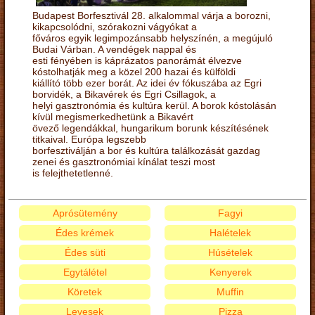
Budapest Borfesztivál 28. alkalommal várja a borozni,
kikapcsolódni, szórakozni vágyókat a
főváros egyik legimpozánsabb helyszínén, a megújuló
Budai Várban. A vendégek nappal és
esti fényében is káprázatos panorámát élvezve
kóstolhatják meg a közel 200 hazai és külföldi
kiállító több ezer borát. Az idei év fókuszába az Egri
borvidék, a Bikavérek és Egri Csillagok, a
helyi gasztronómia és kultúra kerül. A borok kóstolásán
kívül megismerkedhetünk a Bikavért
övező legendákkal, hungarikum borunk készítésének
titkaival. Európa legszebb
borfesztiválján a bor és kultúra találkozását gazdag
zenei és gasztronómiai kínálat teszi most
is felejthetetlenné.
Aprósütemény
Fagyi
Édes krémek
Halételek
Édes süti
Húsételek
Egytálétel
Kenyerek
Köretek
Muffin
Levesek
Pizza