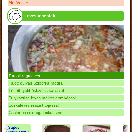
Almás pite
Leves receptek
Tarcali raguleves
Palóc gulyás Sziporka módra
Töltött tyúkhúsleves zsályával
Pulykazúza leves mákos gombóccal
Sóskaleves reszelt tojással
Csalános csirkegaluskaleves