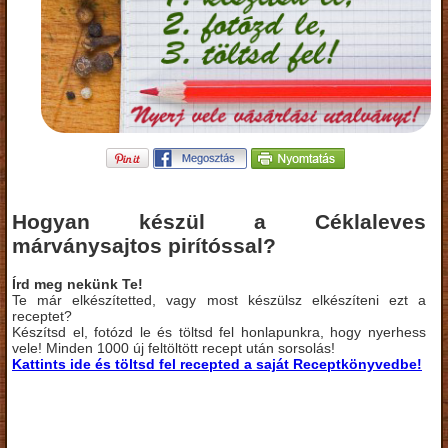
Hogyan készül a Céklaleves
márványsajtos pirítóssal?
Írd meg nekünk Te!
Te már elkészítetted, vagy most készülsz elkészíteni ezt a
receptet?
Készítsd el, fotózd le és töltsd fel honlapunkra, hogy nyerhess
vele! Minden 1000 új feltöltött recept után sorsolás!
Kattints ide és töltsd fel recepted a saját Receptkönyvedbe!