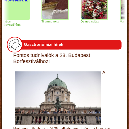
os
Tiramisu torta
Quinoa saláta
Mandulás kifl
iselőfánk
Gasztronómiai hírek
Fontos tudnivalók a 28. Budapest
Borfesztiválhoz!
A
Budapest Borfesztivál 28. alkalommal várja a borozni,