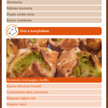
Atomtorta
Málnás túrótorta
Dupla csokis torta
Epres csokitorta
Orsi a konyhában
Brokkolis krémsajtos muffin
Epres-citromos frissítő
Csokoládés-diós szendvics
Magvas-sajtos rúd
Kakaós néró