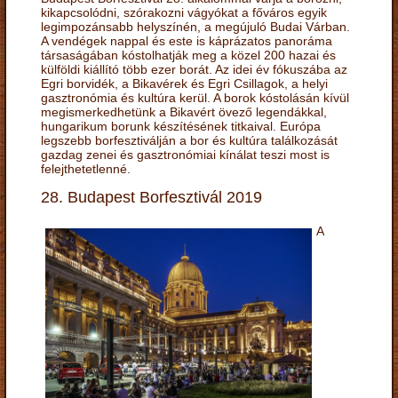
kikapcsolódni, szórakozni vágyókat a főváros egyik
legimpozánsabb helyszínén, a megújuló Budai Várban.
A vendégek nappal és este is káprázatos panoráma
társaságában kóstolhatják meg a közel 200 hazai és
külföldi kiállító több ezer borát. Az idei év fókuszába az
Egri borvidék, a Bikavérek és Egri Csillagok, a helyi
gasztronómia és kultúra kerül. A borok kóstolásán kívül
megismerkedhetünk a Bikavért övező legendákkal,
hungarikum borunk készítésének titkaival. Európa
legszebb borfesztiválján a bor és kultúra találkozását
gazdag zenei és gasztronómiai kínálat teszi most is
felejthetetlenné.
28. Budapest Borfesztivál 2019
A