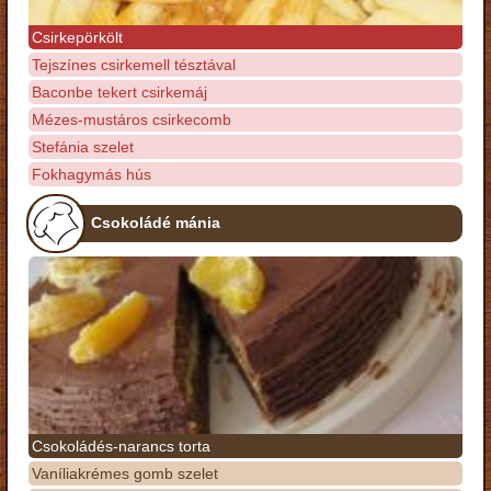
Csirkepörkölt
Tejszínes csirkemell tésztával
Baconbe tekert csirkemáj
Mézes-mustáros csirkecomb
Stefánia szelet
Fokhagymás hús
Csokoládé mánia
Csokoládés-narancs torta
Vaníliakrémes gomb szelet