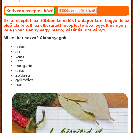
Kedvenc receptek közé
Ezt a receptet már többen keresték honlaponkon. Legyél te az
első aki feltölti az elkészített receptet fotóval együtt és nyerj
vele (Spar, Penny vagy Tesco) vásárlási utalványt!
Mi kellhet hozzá? Alapanyagok:
cukor
só
tojás
liszt
margarin
cukor
zöldség
gyümölcs
hús