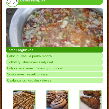
Leves receptek
Tarcali raguleves
Palóc gulyás Sziporka módra
Töltött tyúkhúsleves zsályával
Pulykazúza leves mákos gombóccal
Sóskaleves reszelt tojással
Csalános csirkegaluskaleves