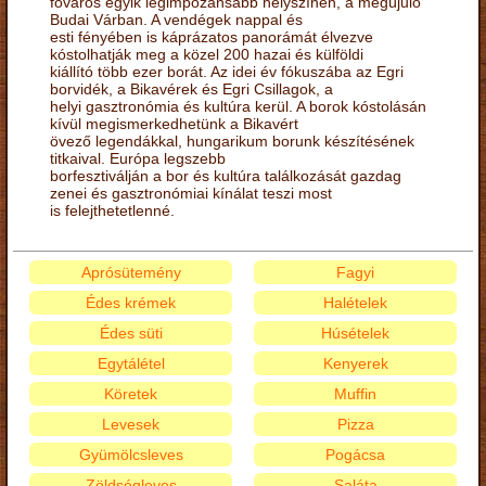
főváros egyik legimpozánsabb helyszínén, a megújuló
Budai Várban. A vendégek nappal és
esti fényében is káprázatos panorámát élvezve
kóstolhatják meg a közel 200 hazai és külföldi
kiállító több ezer borát. Az idei év fókuszába az Egri
borvidék, a Bikavérek és Egri Csillagok, a
helyi gasztronómia és kultúra kerül. A borok kóstolásán
kívül megismerkedhetünk a Bikavért
övező legendákkal, hungarikum borunk készítésének
titkaival. Európa legszebb
borfesztiválján a bor és kultúra találkozását gazdag
zenei és gasztronómiai kínálat teszi most
is felejthetetlenné.
Aprósütemény
Fagyi
Édes krémek
Halételek
Édes süti
Húsételek
Egytálétel
Kenyerek
Köretek
Muffin
Levesek
Pizza
Gyümölcsleves
Pogácsa
Zöldségleves
Saláta