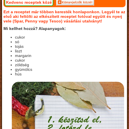
Kedvenc receptek közé
Ezt a receptet már többen keresték honlaponkon. Legyél te az
első aki feltölti az elkészített receptet fotóval együtt és nyerj
vele (Spar, Penny vagy Tesco) vásárlási utalványt!
Mi kellhet hozzá? Alapanyagok:
cukor
só
tojás
liszt
margarin
cukor
zöldség
gyümölcs
hús