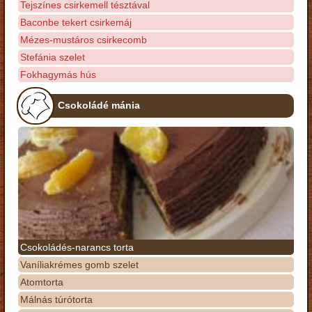
Tejszínes csirkemell tésztával
Baconbe tekert csirkemáj
Mézes-mustáros csirkecomb
Stefánia szelet
Fokhagymás hús
Csokoládé mánia
Csokoládés-narancs torta
Vaníliakrémes gomb szelet
Atomtorta
Málnás túrótorta