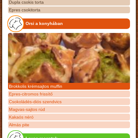
Dupla csokis torta
Epres csokitorta
Orsi a konyhában
Brokkolis krémsajtos muffin
Epres-citromos frissítő
Csokoládés-diós szendvics
Magvas-sajtos rúd
Kakaós néró
Almás pite