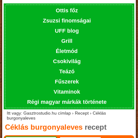
Ottis főz
Zsuzsi finomságai
UFF blog
Grill
Életmód
Csokivilág
Teázó
Fűszerek
Vitaminok
Régi magyar márkák története
Itt vagy: Gasztrostudio.hu címlap › Recept › Céklás
burgonyaleves
Céklás burgonyaleves
recept