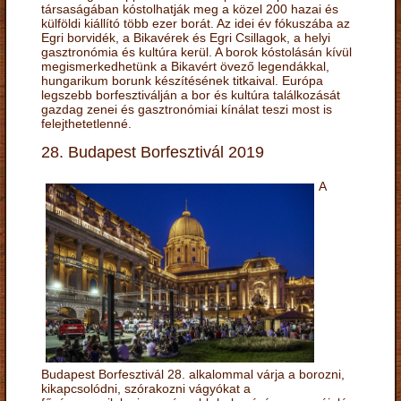
társaságában kóstolhatják meg a közel 200 hazai és
külföldi kiállító több ezer borát. Az idei év fókuszába az
Egri borvidék, a Bikavérek és Egri Csillagok, a helyi
gasztronómia és kultúra kerül. A borok kóstolásán kívül
megismerkedhetünk a Bikavért övező legendákkal,
hungarikum borunk készítésének titkaival. Európa
legszebb borfesztiválján a bor és kultúra találkozását
gazdag zenei és gasztronómiai kínálat teszi most is
felejthetetlenné.
28. Budapest Borfesztivál 2019
A
Budapest Borfesztivál 28. alkalommal várja a borozni,
kikapcsolódni, szórakozni vágyókat a