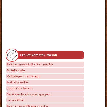
Ezeket keresték mások
Fokhagymamártás Keri módra
Nutella café
Zöldséges marharagu
Rakott zserbó
Joghurtos fánk II.
Sonkás-olívabogyós spagetti
Jeges kiflik
Kókuszos-zöldséges csirke