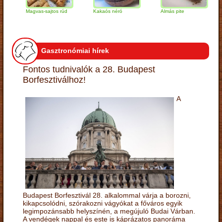
Magvas-sajtos rúd
Kakaós néró
Almás pite
Zab
túr
Gasztronómiai hírek
Fontos tudnivalók a 28. Budapest
Borfesztiválhoz!
A
Budapest Borfesztivál 28. alkalommal várja a borozni,
kikapcsolódni, szórakozni vágyókat a főváros egyik
legimpozánsabb helyszínén, a megújuló Budai Várban.
A vendégek nappal és este is káprázatos panoráma